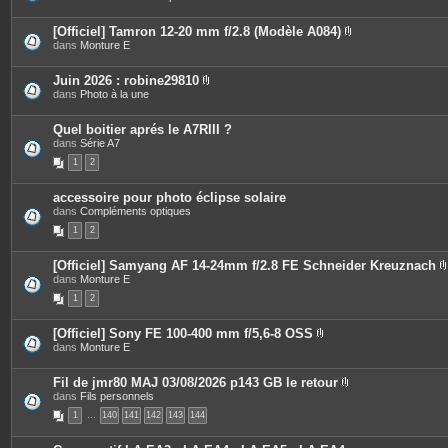
i
e
o
è
s
i
c
[Officiel] Tamron 12-20 mm f/2.8 (Modèle A084)
n
e
P
dans
Monture E
t
s
i
e
j
è
s
o
c
Juin 2026 : robine29810
i
e
P
dans
Photo à la une
n
s
i
t
j
è
e
o
c
Quel boitier aprés le A7RIII ?
s
i
e
dans
Série A7
n
s
t
1
2
j
e
o
s
i
accessoire pour photo éclipse solaire
n
dans
Compléments optiques
t
e
1
2
s
[Officiel] Samyang AF 14-24mm f/2.8 FE Schneider Kreuznach
dans
Monture E
i
1
2
[Officiel] Sony FE 100-400 mm f/5,6-8 OSS
P
dans
Monture E
j
i
è
i
c
Fil de jmr80 MAJ 03/08/2026 p143 GB le retour
e
P
dans
Fils personnels
s
i
1
…
140
141
142
143
144
j
è
o
c
i
e