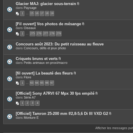
s
Glacier MAJ: glacier sous-terrain
P
dans
Paysage
i
1
…
15
16
17
18
19
è
c
e
[Fil ouvert] Vos photos de mésange
s
P
dans
Oiseaux
j
i
o
1
…
275
276
277
278
279
è
i
c
n
e
t
Concours août 2023: Du petit ruisseau au fleuve
s
e
dans
Concours, défis et jeux photo
j
s
o
i
Criquets bruns et verts
n
P
dans
Petits animaux en proxi/macro
t
i
e
è
s
c
[fil ouvert] La beauté des fleurs
e
P
dans
Flore
s
i
1
…
63
64
65
66
67
j
è
o
c
i
e
[Officiel] Sony A7RVI 67 Mpx 30 fps empilé
n
s
P
dans
Série A7
t
j
i
e
o
1
2
3
4
è
s
i
c
n
e
t
[Officiel] Tamron 25-200 mm f/2,8-5,6 Di III VXD G2
s
e
P
dans
Monture E
j
s
i
o
è
i
c
Afficher les messages pu
n
e
t