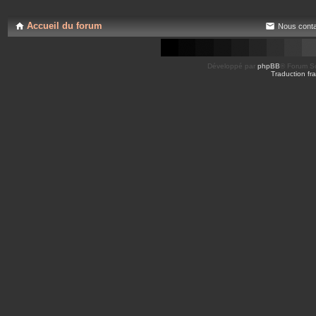
s
e
j
s
o
Accueil du forum
Nous conta
i
n
t
e
s
Développé par
phpBB
® Forum So
Traduction fra