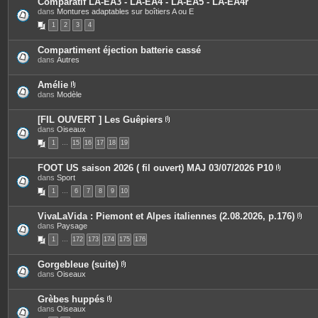
Comparatif LA-EA3 - LA-EA4 - LA-EA5 - LA-EA4r
n
s
dans
Montures adaptables sur boîtiers A ou E
t
j
e
o
1
2
3
4
s
i
n
t
Compartiment éjection batterie cassé
e
dans
Autres
s
Amélie
P
dans
Modèle
i
è
c
[FIL OUVERT ] Les Guêpiers
e
P
dans
Oiseaux
s
i
1
…
15
j
16
17
18
19
è
o
c
i
e
FOOT US saison 2026 ( fil ouvert) MAJ 03/07/2026 P10
n
s
P
dans
Sport
t
j
i
e
o
1
…
6
7
8
9
10
è
s
i
c
n
e
t
VivaLaVida : Piemont et Alpes italiennes (2.08.2026, p.176)
s
e
P
dans
Paysage
j
s
i
o
1
…
172
173
174
175
176
è
i
c
n
e
t
Gorgebleue (suite)
s
e
P
dans
Oiseaux
j
s
i
o
è
i
c
Grèbes huppés
n
e
P
dans
Oiseaux
t
s
i
e