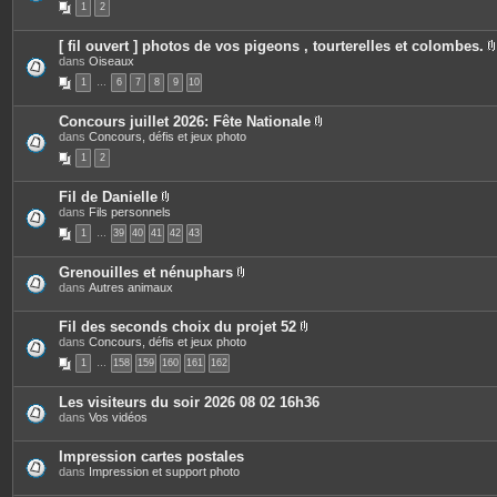
1
2
j
è
s
o
c
i
e
[ fil ouvert ] photos de vos pigeons , tourterelles et colombes.
n
s
dans
Oiseaux
t
j
i
e
o
1
…
6
7
8
9
10
s
i
n
t
Concours juillet 2026: Fête Nationale
e
P
dans
Concours, défis et jeux photo
j
s
i
1
2
è
i
c
e
Fil de Danielle
s
P
dans
Fils personnels
j
i
o
1
…
39
40
41
42
43
è
i
c
n
e
t
Grenouilles et nénuphars
s
e
P
dans
Autres animaux
j
s
i
o
è
i
c
Fil des seconds choix du projet 52
n
e
P
dans
Concours, défis et jeux photo
t
s
i
e
1
…
158
159
160
161
162
j
è
s
o
c
i
e
Les visiteurs du soir 2026 08 02 16h36
n
s
dans
Vos vidéos
t
j
e
o
s
i
Impression cartes postales
n
dans
Impression et support photo
t
e