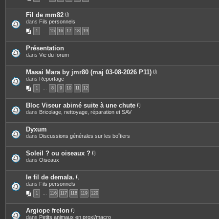
s
o
c
i
e
Fil de mm82
n
s
P
dans
Fils personnels
t
j
i
e
o
1
…
15
16
17
18
19
è
s
i
c
n
e
t
Présentation
s
e
dans
Vie du forum
j
s
o
i
Masai Mara by jmr80 (maj 03-08-2026 P11)
n
P
dans
Reportage
t
i
e
1
…
8
9
10
11
12
è
s
c
e
Bloc Viseur abimé suite à une chute
s
P
dans
Bricolage, nettoyage, réparation et SAV
j
i
o
è
i
c
Dyxum
n
e
dans
Discussions générales sur les boîtiers
t
s
e
j
s
o
Soleil ? ou oiseaux ?
i
P
dans
Oiseaux
n
i
t
è
e
c
le fil de demala.
s
e
P
dans
Fils personnels
s
i
1
…
116
117
118
119
120
j
è
o
c
i
e
Argiope frelon
n
s
P
dans
Petits animaux en proxi/macro
t
j