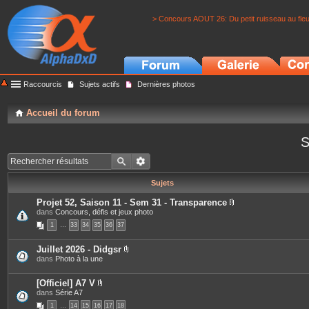
> Concours AOUT 26: Du petit ruisseau au fle
Raccourcis
Sujets actifs
Dernières photos
Accueil du forum
S
Sujets
Projet 52, Saison 11 - Sem 31 - Transparence
P
dans
Concours, défis et jeux photo
i
1
…
33
34
35
36
37
è
c
e
Juillet 2026 - Didgsr
s
P
dans
Photo à la une
j
i
o
è
i
c
[Officiel] A7 V
n
e
P
dans
Série A7
t
s
i
e
1
…
14
15
16
17
18
j
è