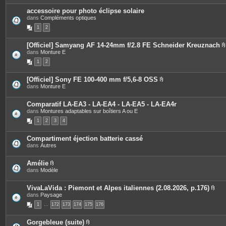
s
i
accessoire pour photo éclipse solaire
n
dans
Compléments optiques
t
e
1
2
s
[Officiel] Samyang AF 14-24mm f/2.8 FE Schneider Kreuznach
dans
Monture E
i
1
2
[Officiel] Sony FE 100-400 mm f/5,6-8 OSS
P
dans
Monture E
j
i
è
i
c
Comparatif LA-EA3 - LA-EA4 - LA-EA5 - LA-EA4r
e
dans
Montures adaptables sur boîtiers A ou E
s
1
2
3
4
j
o
i
Compartiment éjection batterie cassé
n
dans
Autres
t
e
s
Amélie
P
dans
Modèle
i
è
c
VivaLaVida : Piemont et Alpes italiennes (2.08.2026, p.176)
e
P
dans
Paysage
s
i
1
…
172
j
173
174
175
176
è
o
c
i
e
Gorgebleue (suite)
n
s