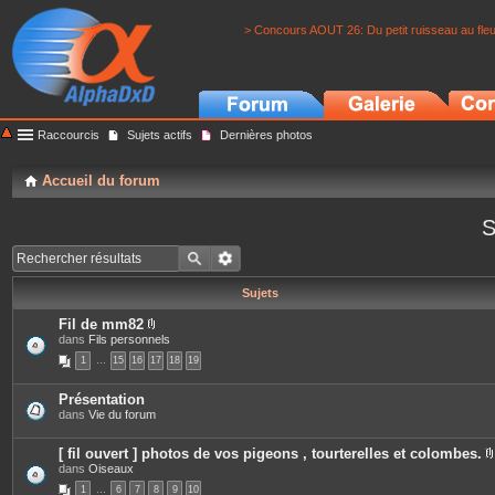
> Concours AOUT 26: Du petit ruisseau au fle
Raccourcis
Sujets actifs
Dernières photos
Accueil du forum
S
Sujets
Fil de mm82
P
dans
Fils personnels
i
1
…
15
16
17
18
19
è
c
e
Présentation
s
dans
Vie du forum
j
o
i
[ fil ouvert ] photos de vos pigeons , tourterelles et colombes.
n
dans
Oiseaux
t
i
e
1
…
6
7
8
9
10