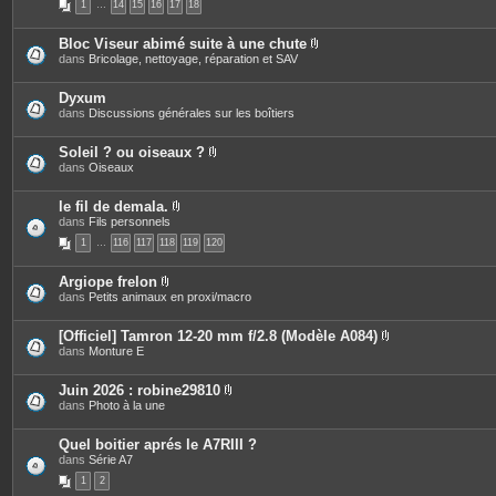
1
…
14
15
16
17
18
è
i
c
n
e
t
Bloc Viseur abimé suite à une chute
s
e
P
dans
Bricolage, nettoyage, réparation et SAV
j
s
i
o
è
i
c
Dyxum
n
e
dans
Discussions générales sur les boîtiers
t
s
e
j
s
o
Soleil ? ou oiseaux ?
i
P
dans
Oiseaux
n
i
t
è
e
c
le fil de demala.
s
e
P
dans
Fils personnels
s
i
1
…
116
117
118
119
120
j
è
o
c
i
e
Argiope frelon
n
s
P
dans
Petits animaux en proxi/macro
t
j
i
e
o
è
s
i
c
[Officiel] Tamron 12-20 mm f/2.8 (Modèle A084)
n
e
P
dans
Monture E
t
s
i
e
j
è
s
o
c
Juin 2026 : robine29810
i
e
P
dans
Photo à la une
n
s
i
t
j
è
e
o
c
Quel boitier aprés le A7RIII ?
s
i
e
dans
Série A7
n
s
t
1
2
j
e
o