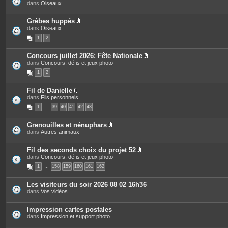
P
dans
Oiseaux
t
j
i
e
o
è
s
i
c
Grèbes huppés
n
e
P
dans
Oiseaux
t
s
i
e
1
2
j
è
s
o
c
i
e
Concours juillet 2026: Fête Nationale
n
s
P
dans
Concours, défis et jeux photo
t
j
i
e
o
1
2
è
s
i
c
n
e
t
Fil de Danielle
s
e
P
dans
Fils personnels
j
s
i
o
1
…
39
40
41
42
43
è
i
c
n
e
t
Grenouilles et nénuphars
s
e
P
dans
Autres animaux
j
s
i
o
è
i
c
Fil des seconds choix du projet 52
n
e
P
dans
Concours, défis et jeux photo
t
s
i
e
1
…
158
159
160
161
162
j
è
s
o
c
i
e
Les visiteurs du soir 2026 08 02 16h36
n
s
dans
Vos vidéos
t
j
e
o
s
i
Impression cartes postales
n
dans
Impression et support photo
t
e