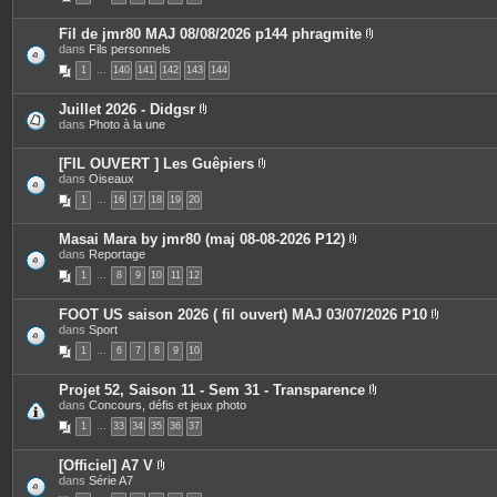
s
Fil de jmr80 MAJ 08/08/2026 p144 phragmite
P
dans
Fils personnels
j
i
1
…
140
141
142
143
144
è
i
c
e
Juillet 2026 - Didgsr
s
P
dans
Photo à la une
j
i
o
è
i
c
[FIL OUVERT ] Les Guêpiers
n
e
P
dans
Oiseaux
t
s
i
e
1
…
16
17
18
19
20
j
è
s
o
c
i
e
Masai Mara by jmr80 (maj 08-08-2026 P12)
n
s
P
dans
Reportage
t
j
i
e
o
1
…
8
9
10
11
12
è
s
i
c
n
e
t
FOOT US saison 2026 ( fil ouvert) MAJ 03/07/2026 P10
s
e
P
dans
Sport
j
s
i
o
1
…
6
7
8
9
10
è
i
c
n
e
t
Projet 52, Saison 11 - Sem 31 - Transparence
s
e
P
dans
Concours, défis et jeux photo
j
s
i
o
1
…
33
34
35
36
37
è
i
c
n
e
t
[Officiel] A7 V
s
e
P
dans
Série A7
j
s
i
o