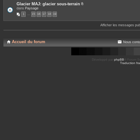
s
Glacier MAJ: glacier sous-terrain
P
dans
Paysage
i
1
…
15
16
17
18
19
è
c
e
Afficher les messages pu
s
j
o
i
n
Accueil du forum
Nous conta
t
e
s
Développé par
phpBB
® Forum So
Traduction fra