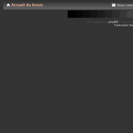
s
Accueil du forum
Nous conta
Développé par
phpBB
® Forum So
Traduction fra