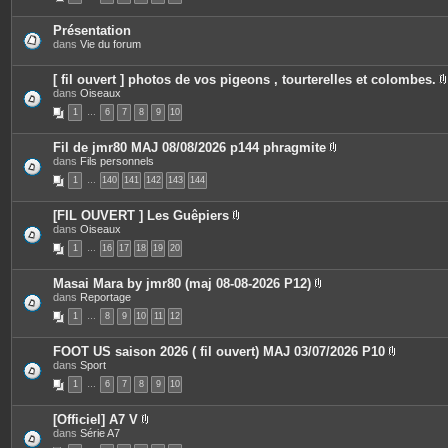
s
o
c
i
e
Présentation
n
s
dans
Vie du forum
t
j
e
o
s
i
[ fil ouvert ] photos de vos pigeons , tourterelles et colombes.
n
dans
Oiseaux
t
i
e
1
…
6
7
8
9
10
s
Fil de jmr80 MAJ 08/08/2026 p144 phragmite
P
dans
Fils personnels
j
i
1
…
140
141
142
143
144
è
i
c
e
[FIL OUVERT ] Les Guêpiers
s
P
dans
Oiseaux
j
i
o
1
…
16
17
18
19
20
è
i
c
n
e
t
Masai Mara by jmr80 (maj 08-08-2026 P12)
s
e
P
dans
Reportage
j
s
i
o
1
…
8
9
10
11
12
è
i
c
n
e
t
FOOT US saison 2026 ( fil ouvert) MAJ 03/07/2026 P10
s
e
P
dans
Sport
j
s
i
o
1
…
6
7
8
9
10
è
i
c
n
e
t
[Officiel] A7 V
s
e
P
dans
Série A7
j
s
i
o