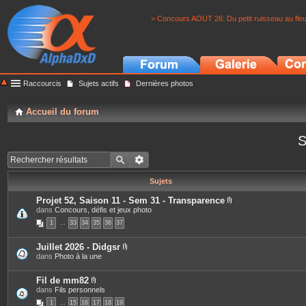
> Concours AOUT 26: Du petit ruisseau au fle
Raccourcis
Sujets actifs
Dernières photos
Accueil du forum
S
Sujets
Projet 52, Saison 11 - Sem 31 - Transparence
P
dans
Concours, défis et jeux photo
i
1
…
33
34
35
36
37
è
c
e
Juillet 2026 - Didgsr
s
P
dans
Photo à la une
j
i
o
è
i
c
Fil de mm82
n
e
P
dans
Fils personnels
t
s
i
e
1
…
15
16
17
18
19
j
è