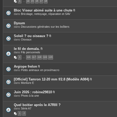
1
…
14
15
16
17
18
è
i
c
n
e
t
Bloc Viseur abimé suite à une chute
s
e
P
dans
Bricolage, nettoyage, réparation et SAV
j
s
i
o
è
i
c
Dyxum
n
e
dans
Discussions générales sur les boîtiers
t
s
e
j
s
o
Soleil ? ou oiseaux ?
i
P
dans
Oiseaux
n
i
t
è
e
c
le fil de demala.
s
e
P
dans
Fils personnels
s
i
1
…
116
117
118
119
120
j
è
o
c
i
e
Argiope frelon
n
s
P
dans
Petits animaux en proxi/macro
t
j
i
e
o
è
s
i
c
[Officiel] Tamron 12-20 mm f/2.8 (Modèle A084)
n
e
P
dans
Monture E
t
s
i
e
j
è
s
o
c
Juin 2026 : robine29810
i
e
P
dans
Photo à la une
n
s
i
t
j
è
e
o
c
Quel boitier aprés le A7RIII ?
s
i
e
dans
Série A7
n
s
t
1
2
j
e
o