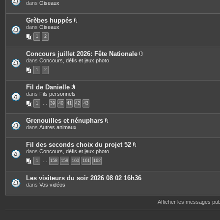
P
dans
Oiseaux
t
j
i
e
o
è
s
i
c
Grèbes huppés
n
e
P
dans
Oiseaux
t
s
i
e
1
2
j
è
s
o
c
i
e
Concours juillet 2026: Fête Nationale
n
s
P
dans
Concours, défis et jeux photo
t
j
i
e
o
1
2
è
s
i
c
n
e
t
Fil de Danielle
s
e
P
dans
Fils personnels
j
s
i
o
1
…
39
40
41
42
43
è
i
c
n
e
t
Grenouilles et nénuphars
s
e
P
dans
Autres animaux
j
s
i
o
è
i
c
Fil des seconds choix du projet 52
n
e
P
dans
Concours, défis et jeux photo
t
s
i
e
1
…
158
159
160
161
162
j
è
s
o
c
i
e
Les visiteurs du soir 2026 08 02 16h36
n
s
dans
Vos vidéos
t
j
e
o
s
i
Afficher les messages pu
n
t
e