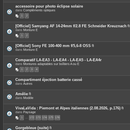
s
i
accessoire pour photo éclipse solaire
n
dans
Compléments optiques
t
e
1
2
s
[Officiel] Samyang AF 14-24mm f/2.8 FE Schneider Kreuznach
dans
Monture E
i
1
2
[Officiel] Sony FE 100-400 mm f/5,6-8 OSS
P
dans
Monture E
j
i
è
i
c
Comparatif LA-EA3 - LA-EA4 - LA-EA5 - LA-EA4r
e
dans
Montures adaptables sur boîtiers A ou E
s
1
2
3
4
j
o
i
Compartiment éjection batterie cassé
n
dans
Autres
t
e
s
Amélie
P
dans
Modèle
i
è
c
VivaLaVida : Piemont et Alpes italiennes (2.08.2026, p.176)
e
P
dans
Paysage
s
i
1
…
172
j
173
174
175
176
è
o
c
i
e
Gorgebleue (suite)
n
s