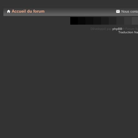
s
e
j
s
o
Accueil du forum
Nous conta
i
n
t
e
s
Développé par
phpBB
® Forum So
Traduction fra