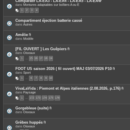
Comparatif LA-EA3 - LA-EA4 - LA-EA5 - LA-EA4r
n
s
dans
Montures adaptables sur boîtiers A ou E
t
j
e
o
1
2
3
4
s
i
n
t
Compartiment éjection batterie cassé
e
dans
Autres
s
Amélie
P
dans
Modèle
i
è
c
[FIL OUVERT ] Les Guêpiers
e
P
dans
Oiseaux
s
i
1
…
15
j
16
17
18
19
è
o
c
i
e
FOOT US saison 2026 ( fil ouvert) MAJ 03/07/2026 P10
n
s
P
dans
Sport
t
j
i
e
o
1
…
6
7
8
9
10
è
s
i
c
n
e
t
VivaLaVida : Piemont et Alpes italiennes (2.08.2026, p.176)
s
e
P
dans
Paysage
j
s
i
o
1
…
172
173
174
175
176
è
i
c
n
e
t
Gorgebleue (suite)
s
e
P
dans
Oiseaux
j
s
i
o
è
i
c
Grèbes huppés
n
e
P
dans
Oiseaux
t
s
i
e