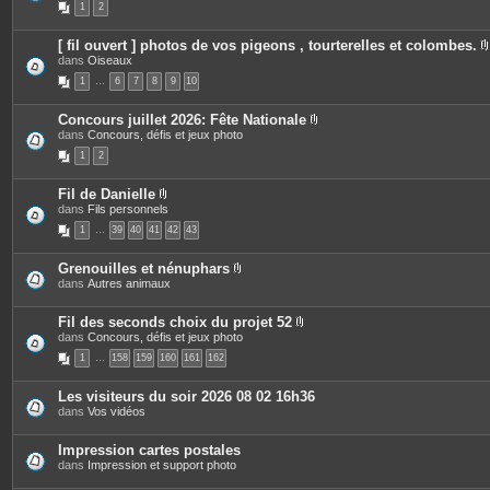
1
2
j
è
s
o
c
i
e
[ fil ouvert ] photos de vos pigeons , tourterelles et colombes.
n
s
dans
Oiseaux
t
j
i
e
o
1
…
6
7
8
9
10
s
i
n
t
Concours juillet 2026: Fête Nationale
e
P
dans
Concours, défis et jeux photo
j
s
i
1
2
è
i
c
e
Fil de Danielle
s
P
dans
Fils personnels
j
i
o
1
…
39
40
41
42
43
è
i
c
n
e
t
Grenouilles et nénuphars
s
e
P
dans
Autres animaux
j
s
i
o
è
i
c
Fil des seconds choix du projet 52
n
e
P
dans
Concours, défis et jeux photo
t
s
i
e
1
…
158
159
160
161
162
j
è
s
o
c
i
e
Les visiteurs du soir 2026 08 02 16h36
n
s
dans
Vos vidéos
t
j
e
o
s
i
Impression cartes postales
n
dans
Impression et support photo
t
e