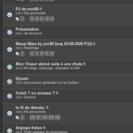
s
o
c
i
e
Fil de mm82
n
s
P
dans
Fils personnels
t
j
i
e
o
1
…
15
16
17
18
19
è
s
i
c
n
e
t
Présentation
s
e
dans
Vie du forum
j
s
o
i
Masai Mara by jmr80 (maj 03-08-2026 P11)
n
P
dans
Reportage
t
i
e
1
…
8
9
10
11
12
è
s
c
e
Bloc Viseur abimé suite à une chute
s
P
dans
Bricolage, nettoyage, réparation et SAV
j
i
o
è
i
c
Dyxum
n
e
dans
Discussions générales sur les boîtiers
t
s
e
j
s
o
Soleil ? ou oiseaux ?
i
P
dans
Oiseaux
n
i
t
è
e
c
le fil de demala.
s
e
P
dans
Fils personnels
s
i
1
…
116
117
118
119
120
j
è
o
c
i
e
Argiope frelon
n
s
P
dans
Petits animaux en proxi/macro
t
j