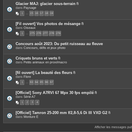
s
Glacier MAJ: glacier sous-terrain
P
dans
Paysage
i
1
…
15
16
17
18
19
è
c
e
[Fil ouvert] Vos photos de mésange
s
P
dans
Oiseaux
j
i
o
1
…
275
276
277
278
279
è
i
c
n
e
t
Concours août 2023: Du petit ruisseau au fleuve
s
e
dans
Concours, défis et jeux photo
j
s
o
i
Criquets bruns et verts
n
P
dans
Petits animaux en proxi/macro
t
i
e
è
s
c
[fil ouvert] La beauté des fleurs
e
P
dans
Flore
s
i
1
…
63
64
65
66
67
j
è
o
c
i
e
[Officiel] Sony A7RVI 67 Mpx 30 fps empilé
n
s
P
dans
Série A7
t
j
i
e
o
1
2
3
4
è
s
i
c
n
e
t
[Officiel] Tamron 25-200 mm f/2,8-5,6 Di III VXD G2
s
e
P
dans
Monture E
j
s
i
o
è
i
c
Afficher les messages pu
n
e
t