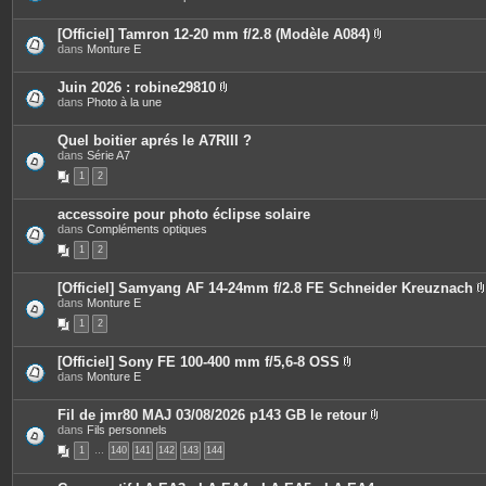
i
e
o
è
s
i
c
[Officiel] Tamron 12-20 mm f/2.8 (Modèle A084)
n
e
P
dans
Monture E
t
s
i
e
j
è
s
o
c
Juin 2026 : robine29810
i
e
P
dans
Photo à la une
n
s
i
t
j
è
e
o
c
Quel boitier aprés le A7RIII ?
s
i
e
dans
Série A7
n
s
t
1
2
j
e
o
s
i
accessoire pour photo éclipse solaire
n
dans
Compléments optiques
t
e
1
2
s
[Officiel] Samyang AF 14-24mm f/2.8 FE Schneider Kreuznach
dans
Monture E
i
1
2
[Officiel] Sony FE 100-400 mm f/5,6-8 OSS
P
dans
Monture E
j
i
è
i
c
Fil de jmr80 MAJ 03/08/2026 p143 GB le retour
e
P
dans
Fils personnels
s
i
1
…
140
141
142
143
144
j
è
o
c
i
e