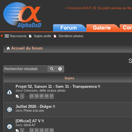
> Concours AOUT 26: Du petit ruisseau au fle
Raccourcis
Sujets actifs
Dernières photos
Accueil du forum
S
Sujets
Projet 52, Saison 11 - Sem 31 - Transparence
P
dans
Concours, défis et jeux photo
i
1
…
33
34
35
36
37
è
c
e
Juillet 2026 - Didgsr
s
P
dans
Photo à la une
j
i
o
è
i
c
[Officiel] A7 V
n
e
P
dans
Série A7
t
s
i
e
1
…
14
15
16
17
18
j
è