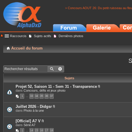
> Concours AOUT 26: Du petit ruisseau au fle
Raccourcis
Sujets actifs
Dernières photos
Accueil du forum
S
Sujets
Projet 52, Saison 11 - Sem 31 - Transparence
P
dans
Concours, défis et jeux photo
i
1
…
33
34
35
36
37
è
c
e
Juillet 2026 - Didgsr
s
P
dans
Photo à la une
j
i
o
è
i
c
[Officiel] A7 V
n
e
P
dans
Série A7
t
s
i
e
1
…
14
15
16
17
18
j
è