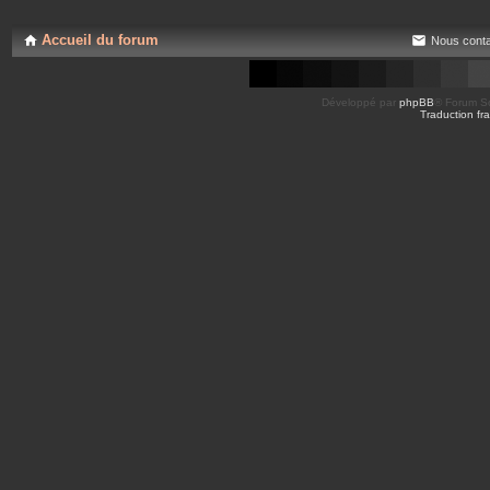
s
e
j
s
o
Accueil du forum
Nous conta
i
n
t
e
s
Développé par
phpBB
® Forum So
Traduction fra