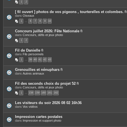
1
2
j
è
s
o
c
i
e
[ fil ouvert ] photos de vos pigeons , tourterelles et colombes.
n
s
dans
Oiseaux
t
j
i
e
o
1
…
6
7
8
9
10
s
i
n
t
Concours juillet 2026: Fête Nationale
e
P
dans
Concours, défis et jeux photo
j
s
i
1
2
è
i
c
e
Fil de Danielle
s
P
dans
Fils personnels
j
i
o
1
…
39
40
41
42
43
è
i
c
n
e
t
Grenouilles et nénuphars
s
e
P
dans
Autres animaux
j
s
i
o
è
i
c
Fil des seconds choix du projet 52
n
e
P
dans
Concours, défis et jeux photo
t
s
i
e
1
…
158
159
160
161
162
j
è
s
o
c
i
e
Les visiteurs du soir 2026 08 02 16h36
n
s
dans
Vos vidéos
t
j
e
o
s
i
Impression cartes postales
n
dans
Impression et support photo
t
e