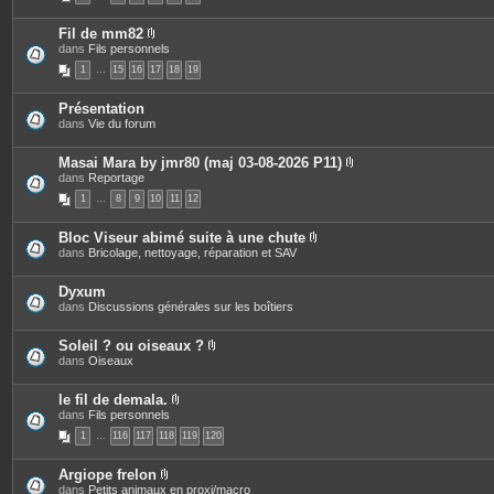
s
o
c
i
e
Fil de mm82
n
s
P
dans
Fils personnels
t
j
i
e
o
1
…
15
16
17
18
19
è
s
i
c
n
e
t
Présentation
s
e
dans
Vie du forum
j
s
o
i
Masai Mara by jmr80 (maj 03-08-2026 P11)
n
P
dans
Reportage
t
i
e
1
…
8
9
10
11
12
è
s
c
e
Bloc Viseur abimé suite à une chute
s
P
dans
Bricolage, nettoyage, réparation et SAV
j
i
o
è
i
c
Dyxum
n
e
dans
Discussions générales sur les boîtiers
t
s
e
j
s
o
Soleil ? ou oiseaux ?
i
P
dans
Oiseaux
n
i
t
è
e
c
le fil de demala.
s
e
P
dans
Fils personnels
s
i
1
…
116
117
118
119
120
j
è
o
c
i
e
Argiope frelon
n
s
P
dans
Petits animaux en proxi/macro
t
j