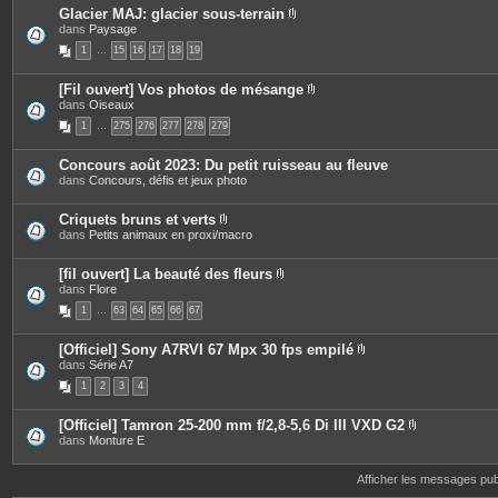
s
Glacier MAJ: glacier sous-terrain
P
dans
Paysage
i
1
…
15
16
17
18
19
è
c
e
[Fil ouvert] Vos photos de mésange
s
P
dans
Oiseaux
j
i
o
1
…
275
276
277
278
279
è
i
c
n
e
t
Concours août 2023: Du petit ruisseau au fleuve
s
e
dans
Concours, défis et jeux photo
j
s
o
i
Criquets bruns et verts
n
P
dans
Petits animaux en proxi/macro
t
i
e
è
s
c
[fil ouvert] La beauté des fleurs
e
P
dans
Flore
s
i
1
…
63
64
65
66
67
j
è
o
c
i
e
[Officiel] Sony A7RVI 67 Mpx 30 fps empilé
n
s
P
dans
Série A7
t
j
i
e
o
1
2
3
4
è
s
i
c
n
e
t
[Officiel] Tamron 25-200 mm f/2,8-5,6 Di III VXD G2
s
e
P
dans
Monture E
j
s
i
o
è
i
c
Afficher les messages pu
n
e
t