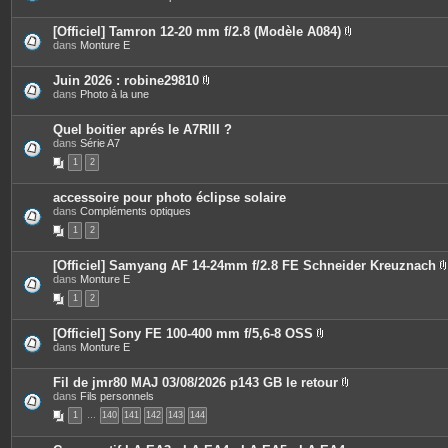
i
e
o
è
s
i
c
[Officiel] Tamron 12-20 mm f/2.8 (Modèle A084)
n
e
P
dans
Monture E
t
s
i
e
j
è
s
o
c
Juin 2026 : robine29810
i
e
P
dans
Photo à la une
n
s
i
t
j
è
e
o
c
Quel boitier aprés le A7RIII ?
s
i
e
dans
Série A7
n
s
t
1
2
j
e
o
s
i
accessoire pour photo éclipse solaire
n
dans
Compléments optiques
t
e
1
2
s
[Officiel] Samyang AF 14-24mm f/2.8 FE Schneider Kreuznach
dans
Monture E
i
1
2
[Officiel] Sony FE 100-400 mm f/5,6-8 OSS
P
dans
Monture E
j
i
è
i
c
Fil de jmr80 MAJ 03/08/2026 p143 GB le retour
e
P
dans
Fils personnels
s
i
1
…
140
141
142
143
144
j
è
o
c
i
e