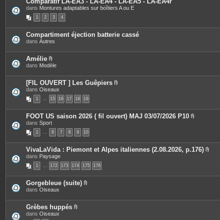
Comparatif LA-EA3 - LA-EA4 - LA-EA5 - LA-EA4r
n
s
dans
Montures adaptables sur boîtiers A ou E
t
j
e
o
1
2
3
4
s
i
n
t
Compartiment éjection batterie cassé
e
dans
Autres
s
Amélie
P
dans
Modèle
i
è
c
[FIL OUVERT ] Les Guêpiers
e
P
dans
Oiseaux
s
i
1
…
15
j
16
17
18
19
è
o
c
i
e
FOOT US saison 2026 ( fil ouvert) MAJ 03/07/2026 P10
n
s
P
dans
Sport
t
j
i
e
o
1
…
6
7
8
9
10
è
s
i
c
n
e
t
VivaLaVida : Piemont et Alpes italiennes (2.08.2026, p.176)
s
e
P
dans
Paysage
j
s
i
o
1
…
172
173
174
175
176
è
i
c
n
e
t
Gorgebleue (suite)
s
e
P
dans
Oiseaux
j
s
i
o
è
i
c
Grèbes huppés
n
e
P
dans
Oiseaux
t
s
i
e