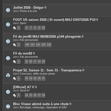
s
o
i
Juillet 2026 - Didgsr
n
P
dans
Photo à la une
t
i
e
è
s
c
FOOT US saison 2026 ( fil ouvert) MAJ 03/07/2026 P10
e
P
dans
Sport
s
i
1
…
6
7
8
9
10
j
è
o
c
i
e
Fil de jmr80 MAJ 08/08/2026 p144 phragmite
n
s
P
dans
Fils personnels
t
j
i
e
o
1
…
140
141
142
143
144
è
s
i
c
n
e
t
Fil de mm82
s
e
P
dans
Fils personnels
j
s
i
o
1
…
15
16
17
18
19
è
i
c
n
e
t
Projet 52, Saison 11 - Sem 31 - Transparence
s
e
P
dans
Concours, défis et jeux photo
j
s
i
o
1
…
33
34
35
36
37
è
i
c
n
e
t
[Officiel] A7 V
s
e
P
dans
Série A7
j
s
i
o
1
…
14
15
16
17
18
è
i
c
n
e
t
Bloc Viseur abimé suite à une chute
s
e
P
dans
Bricolage, nettoyage, réparation et SAV
j
s
i
o