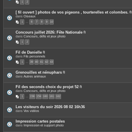
1
2
j
è
s
o
c
i
e
[ fil ouvert ] photos de vos pigeons , tourterelles et colombes.
n
s
dans
Oiseaux
t
j
i
e
o
1
…
6
7
8
9
10
s
i
n
t
Concours juillet 2026: Fête Nationale
e
P
dans
Concours, défis et jeux photo
j
s
i
1
2
è
i
c
e
Fil de Danielle
s
P
dans
Fils personnels
j
i
o
1
…
39
40
41
42
43
è
i
c
n
e
t
Grenouilles et nénuphars
s
e
P
dans
Autres animaux
j
s
i
o
è
i
c
Fil des seconds choix du projet 52
n
e
P
dans
Concours, défis et jeux photo
t
s
i
e
1
…
158
159
160
161
162
j
è
s
o
c
i
e
Les visiteurs du soir 2026 08 02 16h36
n
s
dans
Vos vidéos
t
j
e
o
s
i
Impression cartes postales
n
dans
Impression et support photo
t
e