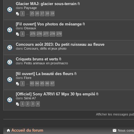
s
Glacier MAJ: glacier sous-terrain
P
dans
Paysage
i
1
…
15
16
17
18
19
è
c
e
[Fil ouvert] Vos photos de mésange
s
P
dans
Oiseaux
j
i
o
1
…
275
276
277
278
279
è
i
c
n
e
t
Concours août 2023: Du petit ruisseau au fleuve
s
e
dans
Concours, défis et jeux photo
j
s
o
i
Criquets bruns et verts
n
P
dans
Petits animaux en proxi/macro
t
i
e
è
s
c
[fil ouvert] La beauté des fleurs
e
P
dans
Flore
s
i
1
…
63
64
65
66
67
j
è
o
c
i
e
[Officiel] Sony A7RVI 67 Mpx 30 fps empilé
n
s
P
dans
Série A7
t
j
i
e
o
1
2
3
4
è
s
i
c
n
e
t
Afficher les messages pu
s
e
j
s
o
i
n
Accueil du forum
Nous conta
t