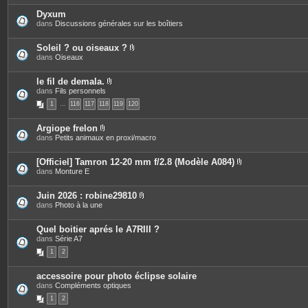
è
i
c
Dyxum
n
e
dans
Discussions générales sur les boîtiers
t
s
e
j
s
o
Soleil ? ou oiseaux ?
i
P
dans
Oiseaux
n
i
t
è
e
c
le fil de demala.
s
e
P
dans
Fils personnels
s
i
1
…
116
117
118
119
120
j
è
o
c
i
e
Argiope frelon
n
s
P
dans
Petits animaux en proxi/macro
t
j
i
e
o
è
s
i
c
[Officiel] Tamron 12-20 mm f/2.8 (Modèle A084)
n
e
P
dans
Monture E
t
s
i
e
j
è
s
o
c
Juin 2026 : robine29810
i
e
P
dans
Photo à la une
n
s
i
t
j
è
e
o
c
Quel boitier aprés le A7RIII ?
s
i
e
dans
Série A7
n
s
t
1
2
j
e
o
s
i
accessoire pour photo éclipse solaire
n
dans
Compléments optiques
t
e
1
2
s