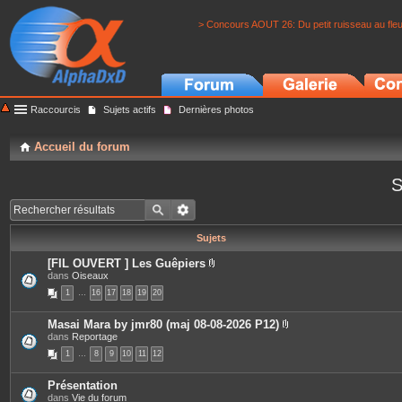
> Concours AOUT 26: Du petit ruisseau au fle
Raccourcis
Sujets actifs
Dernières photos
Accueil du forum
S
Sujets
[FIL OUVERT ] Les Guêpiers
P
dans
Oiseaux
i
1
…
16
17
18
19
20
è
c
e
Masai Mara by jmr80 (maj 08-08-2026 P12)
s
P
dans
Reportage
j
i
o
1
…
8
9
10
11
12
è
i
c
n
e
t
Présentation
s
e
dans
Vie du forum
j