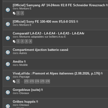
[Officiel] Samyang AF 14-24mm f/2.8 FE Schneider Kreuznach
dans
Monture E
i
1
2
[Officiel] Sony FE 100-400 mm f/5,6-8 OSS
P
dans
Monture E
j
i
è
i
c
Comparatif LA-EA3 - LA-EA4 - LA-EA5 - LA-EA4r
e
dans
Montures adaptables sur boîtiers A ou E
s
1
2
3
4
j
o
i
Compartiment éjection batterie cassé
n
dans
Autres
t
e
s
Amélie
P
dans
Modèle
i
è
c
VivaLaVida : Piemont et Alpes italiennes (2.08.2026, p.176)
e
P
dans
Paysage
s
i
1
…
172
j
173
174
175
176
è
o
c
i
e
Gorgebleue (suite)
n
s
P
dans
Oiseaux
t
j
i
e
o
è
s
i
c
Grèbes huppés
n
e
P
dans
Oiseaux
t
s
i
e