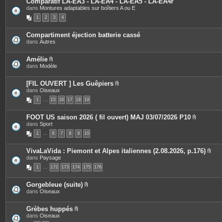
Comparatif LA-EA3 - LA-EA4 - LA-EA5 - LA-EA4r
n
s
dans
Montures adaptables sur boîtiers A ou E
t
j
e
o
1
2
3
4
s
i
n
t
Compartiment éjection batterie cassé
e
dans
Autres
s
Amélie
P
dans
Modèle
i
è
c
[FIL OUVERT ] Les Guêpiers
e
P
dans
Oiseaux
s
i
1
…
15
j
16
17
18
19
è
o
c
i
e
FOOT US saison 2026 ( fil ouvert) MAJ 03/07/2026 P10
n
s
P
dans
Sport
t
j
i
e
o
1
…
6
7
8
9
10
è
s
i
c
n
e
t
VivaLaVida : Piemont et Alpes italiennes (2.08.2026, p.176)
s
e
P
dans
Paysage
j
s
i
o
1
…
172
173
174
175
176
è
i
c
n
e
t
Gorgebleue (suite)
s
e
P
dans
Oiseaux
j
s
i
o
è
i
c
Grèbes huppés
n
e
P
dans
Oiseaux
t
s
i
e