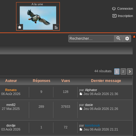
A la une
Connexion
Inscription
44 résultats
1
2
Auteur
Réponses
Vues
Dernier message
Renato
par
Alphator
9
128
06 Août 2026
Jeu 06 Août 2026 21:36
C
o
mm82
par
n
dasie
289
37933
27 Mai 2025
s
Jeu 06 Août 2026 21:26
C
u
o
l
n
t
s
e
dordje
par
torobouk
1
72
u
r
03 Août 2026
Jeu 06 Août 2026 21:21
l
l
C
t