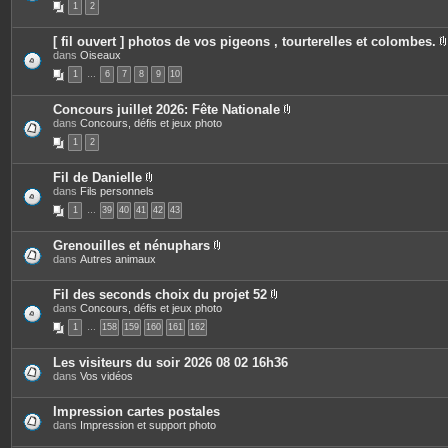
1
2
j
è
s
o
c
i
e
[ fil ouvert ] photos de vos pigeons , tourterelles et colombes.
n
s
dans
Oiseaux
t
j
i
e
o
1
…
6
7
8
9
10
s
i
n
t
Concours juillet 2026: Fête Nationale
e
P
dans
Concours, défis et jeux photo
j
s
i
1
2
è
i
c
e
Fil de Danielle
s
P
dans
Fils personnels
j
i
o
1
…
39
40
41
42
43
è
i
c
n
e
t
Grenouilles et nénuphars
s
e
P
dans
Autres animaux
j
s
i
o
è
i
c
Fil des seconds choix du projet 52
n
e
P
dans
Concours, défis et jeux photo
t
s
i
e
1
…
158
159
160
161
162
j
è
s
o
c
i
e
Les visiteurs du soir 2026 08 02 16h36
n
s
dans
Vos vidéos
t
j
e
o
s
i
Impression cartes postales
n
dans
Impression et support photo
t
e