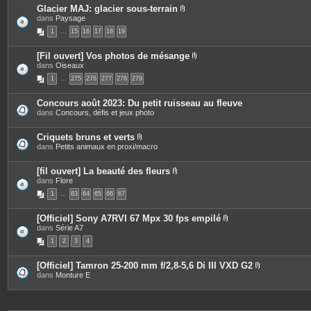
s
Glacier MAJ: glacier sous-terrain
P
dans
Paysage
i
1
…
15
16
17
18
19
è
c
e
[Fil ouvert] Vos photos de mésange
s
P
dans
Oiseaux
j
i
o
1
…
275
276
277
278
279
è
i
c
n
e
t
Concours août 2023: Du petit ruisseau au fleuve
s
e
dans
Concours, défis et jeux photo
j
s
o
i
Criquets bruns et verts
n
P
dans
Petits animaux en proxi/macro
t
i
e
è
s
c
[fil ouvert] La beauté des fleurs
e
P
dans
Flore
s
i
1
…
63
64
65
66
67
j
è
o
c
i
e
[Officiel] Sony A7RVI 67 Mpx 30 fps empilé
n
s
P
dans
Série A7
t
j
i
e
o
1
2
3
4
è
s
i
c
n
e
t
[Officiel] Tamron 25-200 mm f/2,8-5,6 Di III VXD G2
s
e
P
dans
Monture E
j
s
i
o
è
i
c
n
e
t