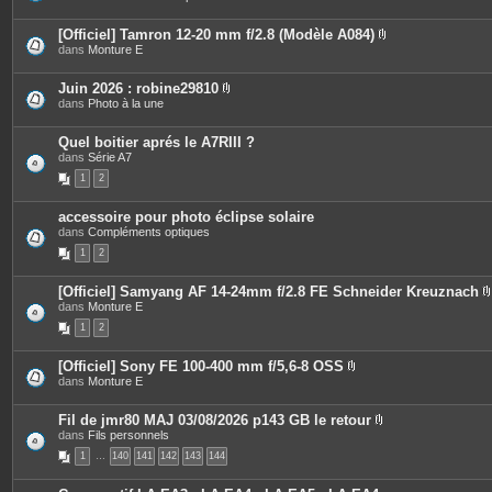
s
i
o
è
i
c
[Officiel] Tamron 12-20 mm f/2.8 (Modèle A084)
n
e
P
dans
Monture E
t
s
i
e
j
è
s
o
c
Juin 2026 : robine29810
i
e
P
dans
Photo à la une
n
s
i
t
j
è
e
o
c
Quel boitier aprés le A7RIII ?
s
i
e
dans
Série A7
n
s
t
1
2
j
e
o
s
i
accessoire pour photo éclipse solaire
n
dans
Compléments optiques
t
e
1
2
s
[Officiel] Samyang AF 14-24mm f/2.8 FE Schneider Kreuznach
dans
Monture E
i
1
2
[Officiel] Sony FE 100-400 mm f/5,6-8 OSS
P
dans
Monture E
j
i
è
i
c
Fil de jmr80 MAJ 03/08/2026 p143 GB le retour
e
P
dans
Fils personnels
s
i
1
…
140
141
142
143
144
j
è
o
c
i
e