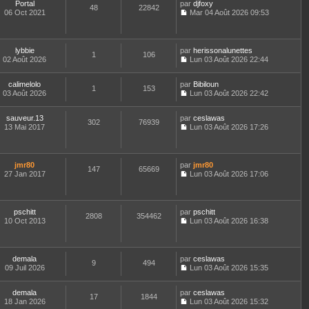
e
Portal
par
djfoxy
g
m
48
22842
r
u
r
06 Oct 2021
Mar 04 Août 2026 09:53
e
e
n
l
l
C
s
i
t
e
o
s
e
e
d
n
a
r
r
e
s
lybbie
par
herissonalunettes
g
m
l
1
106
r
u
02 Août 2026
Lun 03 Août 2026 22:44
e
e
e
n
l
C
s
d
i
t
o
s
e
e
e
calimelolo
par
n
Bibiloun
1
153
a
r
r
r
03 Août 2026
s
Lun 03 Août 2026 22:42
g
n
m
l
C
u
e
i
e
e
o
l
e
sauveur.13
par
s
d
n
ceslawas
t
302
76939
r
13 Mai 2017
s
e
s
Lun 03 Août 2026 17:26
e
m
C
a
r
u
r
e
o
g
n
l
l
s
n
e
i
t
e
s
s
e
e
jmr80
par
d
jmr80
147
65669
a
u
r
r
27 Jan 2017
e
Lun 03 Août 2026 17:06
g
l
m
l
C
r
e
t
e
e
o
n
e
s
d
n
i
r
s
e
s
e
pschitt
par
pschitt
l
2808
354462
a
r
u
r
10 Oct 2013
Lun 03 Août 2026 16:38
e
g
n
l
m
C
d
e
i
t
e
o
e
e
e
s
n
r
r
r
s
s
demala
par
ceslawas
n
m
l
9
494
a
u
09 Juil 2026
Lun 03 Août 2026 15:35
i
e
e
g
l
C
e
s
d
e
t
o
r
s
e
e
demala
par
n
ceslawas
m
17
1844
a
r
r
18 Jan 2026
s
Lun 03 Août 2026 15:32
e
g
n
l
C