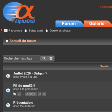
> Concour
Raccourcis
Sujets actifs
Dernières photos
Accueil du forum
Sujets
Juillet 2026 - Didgsr
P
dans
Photo à la une
i
è
c
Fil de mm82
e
P
dans
Fils personnels
s
i
1
…
15
16
17
18
19
j
è
o
c
i
e
Présentation
n
s
dans
Vie du forum
t
j
e
o