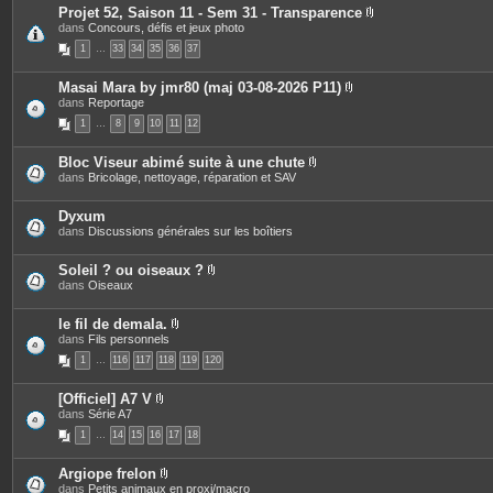
s
i
Projet 52, Saison 11 - Sem 31 - Transparence
n
P
dans
Concours, défis et jeux photo
t
i
e
1
…
33
34
35
36
37
è
s
c
e
Masai Mara by jmr80 (maj 03-08-2026 P11)
s
P
dans
Reportage
j
i
o
1
…
8
9
10
11
12
è
i
c
n
e
t
Bloc Viseur abimé suite à une chute
s
e
P
dans
Bricolage, nettoyage, réparation et SAV
j
s
i
o
è
i
c
Dyxum
n
e
dans
Discussions générales sur les boîtiers
t
s
e
j
s
o
Soleil ? ou oiseaux ?
i
P
dans
Oiseaux
n
i
t
è
e
c
le fil de demala.
s
e
P
dans
Fils personnels
s
i
1
…
116
117
118
119
120
j
è
o
c
i
e
[Officiel] A7 V
n
s
P
dans
Série A7
t
j
i
e
o
1
…
14
15
16
17
18
è
s
i
c
n
e
t
Argiope frelon
s
e
P
dans
Petits animaux en proxi/macro
j