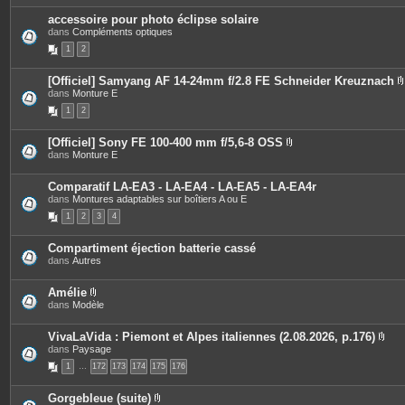
s
i
accessoire pour photo éclipse solaire
n
dans
Compléments optiques
t
e
1
2
s
[Officiel] Samyang AF 14-24mm f/2.8 FE Schneider Kreuznach
dans
Monture E
i
1
2
[Officiel] Sony FE 100-400 mm f/5,6-8 OSS
P
dans
Monture E
j
i
è
i
c
Comparatif LA-EA3 - LA-EA4 - LA-EA5 - LA-EA4r
e
dans
Montures adaptables sur boîtiers A ou E
s
1
2
3
4
j
o
i
Compartiment éjection batterie cassé
n
dans
Autres
t
e
s
Amélie
P
dans
Modèle
i
è
c
VivaLaVida : Piemont et Alpes italiennes (2.08.2026, p.176)
e
P
dans
Paysage
s
i
1
…
172
j
173
174
175
176
è
o
c
i
e
Gorgebleue (suite)
n
s