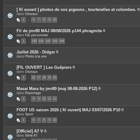
s
o
i
[ fil ouvert ] photos de vos pigeons , tourterelles et colombes.
n
dans
Oiseaux
t
i
e
1
…
6
7
8
9
10
s
Fil de jmr80 MAJ 08/08/2026 p144 phragmite
P
dans
Fils personnels
j
i
1
…
140
141
142
143
144
è
i
c
e
Juillet 2026 - Didgsr
s
P
dans
Photo à la une
j
i
o
è
i
c
[FIL OUVERT ] Les Guêpiers
n
e
P
dans
Oiseaux
t
s
i
e
1
…
16
17
18
19
20
j
è
s
o
c
i
e
Masai Mara by jmr80 (maj 08-08-2026 P12)
n
s
P
dans
Reportage
t
j
i
e
o
1
…
8
9
10
11
12
è
s
i
c
n
e
t
FOOT US saison 2026 ( fil ouvert) MAJ 03/07/2026 P10
s
e
P
dans
Sport
j
s
i
o
1
…
6
7
8
9
10
è
i
c
n
e
t
[Officiel] A7 V
s
e
P
dans
Série A7
j
s
i
o