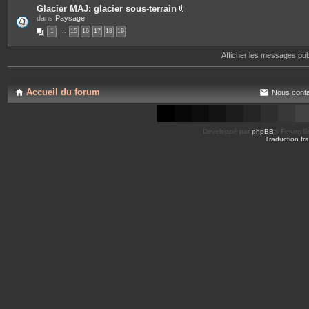
s
Glacier MAJ: glacier sous-terrain
P
dans
Paysage
i
1
…
15
16
17
18
19
è
c
e
Afficher les messages pu
s
j
o
i
n
Accueil du forum
Nous conta
t
e
s
Développé par
phpBB
® Forum So
Traduction fra