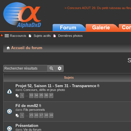
> Concours AOUT 26: Du petit ruisseau au fle
Raccourcis
Sujets actifs
Dernières photos
Accueil du forum
S
Sujets
Projet 52, Saison 11 - Sem 31 - Transparence
P
dans
Concours, défis et jeux photo
i
1
…
33
34
35
36
37
è
c
e
Fil de mm82
s
P
dans
Fils personnels
j
i
o
1
…
15
16
17
18
19
è
i
c
n
e
t
Présentation
s
e
dans
Vie du forum
j