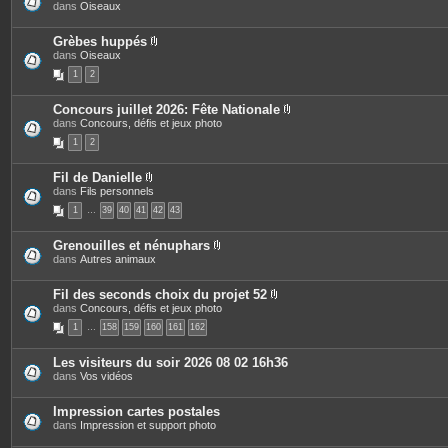
P
dans
Oiseaux
t
j
i
e
o
è
s
i
c
Grèbes huppés
n
e
P
dans
Oiseaux
t
s
i
e
1
2
j
è
s
o
c
i
e
Concours juillet 2026: Fête Nationale
n
s
P
dans
Concours, défis et jeux photo
t
j
i
e
o
1
2
è
s
i
c
n
e
t
Fil de Danielle
s
e
P
dans
Fils personnels
j
s
i
o
1
…
39
40
41
42
43
è
i
c
n
e
t
Grenouilles et nénuphars
s
e
P
dans
Autres animaux
j
s
i
o
è
i
c
Fil des seconds choix du projet 52
n
e
P
dans
Concours, défis et jeux photo
t
s
i
e
1
…
158
159
160
161
162
j
è
s
o
c
i
e
Les visiteurs du soir 2026 08 02 16h36
n
s
dans
Vos vidéos
t
j
e
o
s
i
Impression cartes postales
n
dans
Impression et support photo
t
e