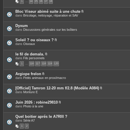
1
…
14
15
16
17
18
è
i
c
n
e
t
Bloc Viseur abimé suite à une chute
s
e
P
dans
Bricolage, nettoyage, réparation et SAV
j
s
i
o
è
i
c
Dyxum
n
e
dans
Discussions générales sur les boîtiers
t
s
e
j
s
o
Soleil ? ou oiseaux ?
i
P
dans
Oiseaux
n
i
t
è
e
c
le fil de demala.
s
e
P
dans
Fils personnels
s
i
1
…
116
117
118
119
120
j
è
o
c
i
e
Argiope frelon
n
s
P
dans
Petits animaux en proxi/macro
t
j
i
e
o
è
s
i
c
[Officiel] Tamron 12-20 mm f/2.8 (Modèle A084)
n
e
P
dans
Monture E
t
s
i
e
j
è
s
o
c
Juin 2026 : robine29810
i
e
P
dans
Photo à la une
n
s
i
t
j
è
e
o
c
Quel boitier aprés le A7RIII ?
s
i
e
dans
Série A7
n
s
t
1
2
j
e
o