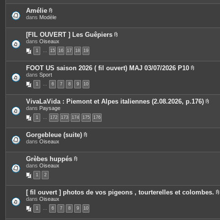
Amélie
P
dans
Modèle
i
è
c
[FIL OUVERT ] Les Guêpiers
e
P
dans
Oiseaux
s
i
1
…
15
j
16
17
18
19
è
o
c
i
e
FOOT US saison 2026 ( fil ouvert) MAJ 03/07/2026 P10
n
s
P
dans
Sport
t
j
i
e
o
1
…
6
7
8
9
10
è
s
i
c
n
e
t
VivaLaVida : Piemont et Alpes italiennes (2.08.2026, p.176)
s
e
P
dans
Paysage
j
s
i
o
1
…
172
173
174
175
176
è
i
c
n
e
t
Gorgebleue (suite)
s
e
P
dans
Oiseaux
j
s
i
o
è
i
c
Grèbes huppés
n
e
P
dans
Oiseaux
t
s
i
e
1
2
j
è
s
o
c
i
e
[ fil ouvert ] photos de vos pigeons , tourterelles et colombes.
n
s
dans
Oiseaux
t
j
i
e
o
1
…
6
7
8
9
10
s
i
n