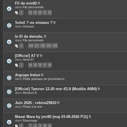
s
o
Fil de mm82
i
P
dans
Fils personnels
n
i
t
1
…
14
15
16
17
18
è
e
c
s
e
Soleil ? ou oiseaux ?
s
P
dans
Oiseaux
j
i
o
è
i
c
le fil de demala.
n
e
P
dans
Fils personnels
t
s
i
e
1
…
116
117
118
119
120
j
è
s
o
c
i
e
[Officiel] A7 V
n
s
P
dans
Série A7
t
j
i
e
o
1
…
14
15
16
17
18
è
s
i
c
n
e
t
Argiope frelon
s
e
P
dans
Petits animaux en proxi/macro
j
s
i
o
è
i
c
[Officiel] Tamron 12-20 mm f/2.8 (Modèle A084)
n
e
P
dans
Monture E
t
s
i
e
j
è
s
o
c
Juin 2026 : robine29810
i
e
P
dans
Photo à la une
n
s
i
t
j
è
e
o
c
Masai Mara by jmr80 (maj 03-08-2026 P11)
s
i
e
P
dans
Reportage
n
s
i
t
1
…
7
8
9
10
11
j
è