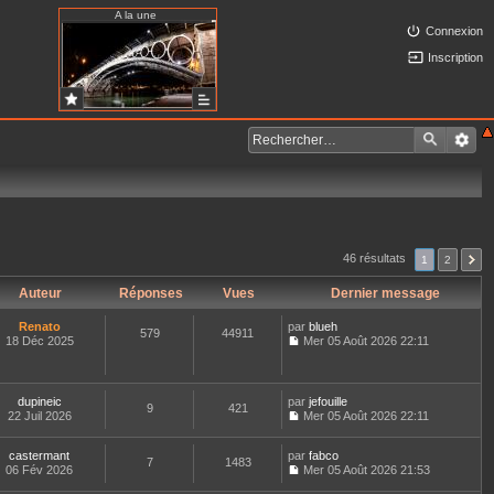
A la une
Connexion
Inscription
46 résultats
1
2
Auteur
Réponses
Vues
Dernier message
Renato
par
blueh
579
44911
18 Déc 2025
Mer 05 Août 2026 22:11
C
o
n
s
dupineic
par
jefouille
9
421
u
22 Juil 2026
Mer 05 Août 2026 22:11
l
C
t
o
e
castermant
par
n
fabco
7
1483
r
06 Fév 2026
s
Mer 05 Août 2026 21:53
l
C
u