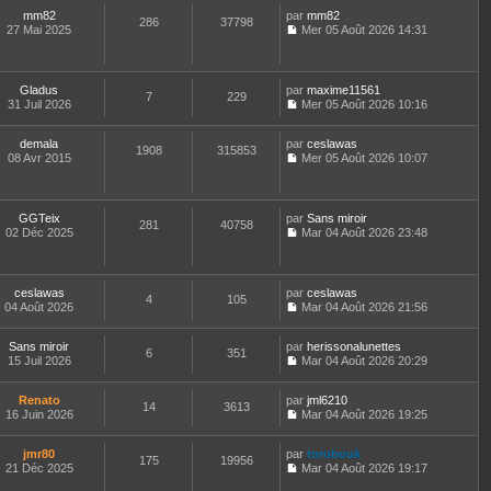
e
o
l
mm82
par
d
n
mm82
t
286
37798
27 Mai 2025
e
s
Mer 05 Août 2026 14:31
e
C
r
u
r
o
n
l
l
n
i
t
e
s
e
e
Gladus
par
d
maxime11561
7
229
u
r
r
31 Juil 2026
e
Mer 05 Août 2026 10:16
l
m
l
C
r
t
e
e
o
n
e
demala
par
s
d
n
ceslawas
i
1908
315853
r
08 Avr 2015
s
e
s
Mer 05 Août 2026 10:07
e
l
C
a
r
u
r
e
o
g
n
l
m
d
n
e
i
t
e
e
s
e
e
GGTeix
par
s
Sans miroir
281
40758
r
u
r
r
02 Déc 2025
s
Mar 04 Août 2026 23:48
n
l
m
l
C
a
i
t
e
e
o
g
e
e
s
d
n
e
r
r
s
e
s
ceslawas
par
ceslawas
m
l
4
105
a
r
u
04 Août 2026
Mar 04 Août 2026 21:56
e
e
g
n
l
C
s
d
e
i
t
o
s
e
e
e
Sans miroir
par
n
herissonalunettes
6
351
a
r
r
r
15 Juil 2026
s
Mar 04 Août 2026 20:29
g
n
m
l
C
u
e
i
e
e
o
l
e
Renato
par
s
d
n
jml6210
t
14
3613
r
16 Juin 2026
s
e
s
Mar 04 Août 2026 19:25
e
m
C
a
r
u
r
e
o
g
n
l
l
jmr80
par
s
n
torobouk
e
i
t
175
19956
e
21 Déc 2025
s
s
Mar 04 Août 2026 19:17
e
e
d
C
a
u
r
r
e