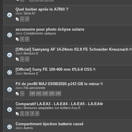
e
o
c
s
i
e
Quel boitier aprés le A7RIII ?
n
s
dans
Série A7
t
j
e
o
1
2
s
i
n
t
accessoire pour photo éclipse solaire
e
dans
Compléments optiques
s
1
2
[Officiel] Samyang AF 14-24mm f/2.8 FE Schneider Kreuznach
dans
Monture E
i
1
2
[Officiel] Sony FE 100-400 mm f/5,6-8 OSS
P
dans
Monture E
j
i
è
i
c
Fil de jmr80 MAJ 03/08/2026 p143 GB le retour
e
P
dans
Fils personnels
s
i
1
…
140
141
142
143
144
j
è
o
c
i
e
Comparatif LA-EA3 - LA-EA4 - LA-EA5 - LA-EA4r
n
s
dans
Montures adaptables sur boîtiers A ou E
t
j
e
o
1
2
3
4
s
i
n
t
Compartiment éjection batterie cassé
e
dans
Autres
s