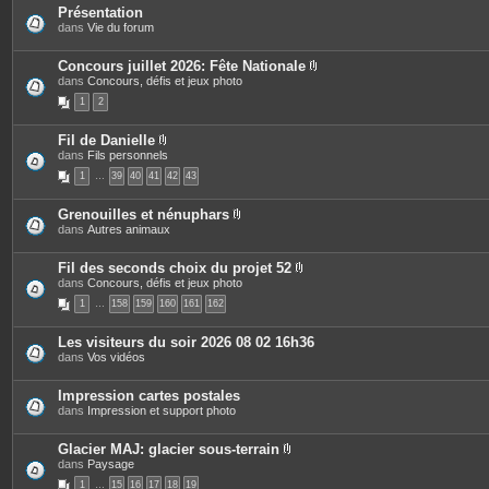
t
Présentation
e
dans
Vie du forum
j
s
i
Concours juillet 2026: Fête Nationale
P
dans
Concours, défis et jeux photo
i
1
2
è
c
e
Fil de Danielle
s
P
dans
Fils personnels
j
i
o
1
…
39
40
41
42
43
è
i
c
n
e
t
Grenouilles et nénuphars
s
e
P
dans
Autres animaux
j
s
i
o
è
i
c
Fil des seconds choix du projet 52
n
e
P
dans
Concours, défis et jeux photo
t
s
i
e
1
…
158
159
160
161
162
j
è
s
o
c
i
e
Les visiteurs du soir 2026 08 02 16h36
n
s
dans
Vos vidéos
t
j
e
o
s
i
Impression cartes postales
n
dans
Impression et support photo
t
e
s
Glacier MAJ: glacier sous-terrain
P
dans
Paysage
i
1
…
15
16
17
18
19
è