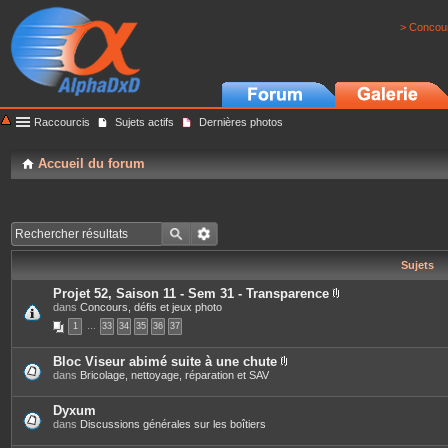
> Concour
Raccourcis
Sujets actifs
Dernières photos
Accueil du forum
Sujets
Projet 52, Saison 11 - Sem 31 - Transparence
P
dans
Concours, défis et jeux photo
i
1
…
33
34
35
36
37
è
c
e
Bloc Viseur abimé suite à une chute
s
P
dans
Bricolage, nettoyage, réparation et SAV
j
i
o
è
i
c
Dyxum
n
e
dans
Discussions générales sur les boîtiers
t
s
e
j