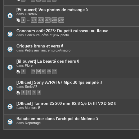
c
e
[Fil ouvert] Vos photos de mésange
s
P
dans
Oiseaux
j
i
o
1
…
275
276
277
278
279
è
i
c
n
e
t
Concours août 2023: Du petit ruisseau au fleuve
s
e
dans
Concours, défis et jeux photo
j
s
o
i
Criquets bruns et verts
n
P
dans
Petits animaux en proxi/macro
t
i
e
è
s
c
[fil ouvert] La beauté des fleurs
e
P
dans
Flore
s
i
1
…
63
64
65
66
67
j
è
o
c
i
e
[Officiel] Sony A7RVI 67 Mpx 30 fps empilé
n
s
P
dans
Série A7
t
j
i
e
o
1
2
3
4
è
s
i
c
n
e
t
[Officiel] Tamron 25-200 mm f/2,8-5,6 Di III VXD G2
s
e
P
dans
Monture E
j
s
i
o
è
i
c
Balade en mer dans l'archipel de Molène
n
e
P
dans
Reportage
t
s
i
e
j
è
s
o
c
i
e