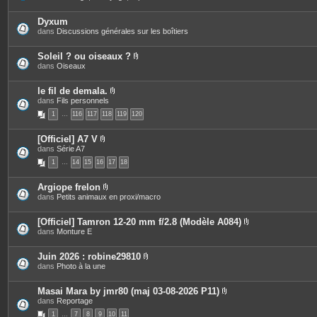
s
i
o
è
i
c
Dyxum
n
e
dans
Discussions générales sur les boîtiers
t
s
e
j
s
o
Soleil ? ou oiseaux ?
i
P
dans
Oiseaux
n
i
t
è
e
c
le fil de demala.
s
e
P
dans
Fils personnels
s
i
1
…
116
117
118
119
120
j
è
o
c
i
e
[Officiel] A7 V
n
s
P
dans
Série A7
t
j
i
e
o
1
…
14
15
16
17
18
è
s
i
c
n
e
t
Argiope frelon
s
e
P
dans
Petits animaux en proxi/macro
j
s
i
o
è
i
c
[Officiel] Tamron 12-20 mm f/2.8 (Modèle A084)
n
e
P
dans
Monture E
t
s
i
e
j
è
s
o
c
Juin 2026 : robine29810
i
e
P
dans
Photo à la une
n
s
i
t
j
è
e
o
c
Masai Mara by jmr80 (maj 03-08-2026 P11)
s
i
e
P
dans
Reportage
n
s
i
t
1
…
7
8
9
10
11
j
è