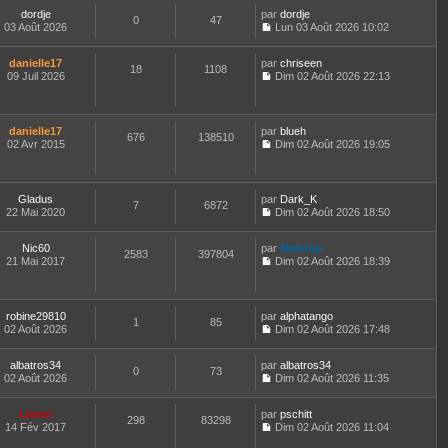
a
r
r
e
s
dordje
par
dordje
g
m
l
0
47
r
u
03 Août 2026
Lun 03 Août 2026 10:02
e
e
e
n
l
C
s
d
i
t
o
s
e
e
e
danielle17
par
n
chriseen
18
1108
a
r
r
r
09 Juil 2026
s
Dim 02 Août 2026 22:13
g
n
m
l
C
u
e
i
e
e
o
l
e
s
d
n
t
r
s
e
s
e
danielle17
par
blueh
m
676
138510
a
r
u
r
02 Avr 2015
Dim 02 Août 2026 19:05
e
g
n
l
l
C
s
e
i
t
e
o
s
e
e
d
n
a
r
r
e
s
Gladus
par
Dark_K
g
m
l
7
6872
r
u
22 Mai 2020
Dim 02 Août 2026 18:50
e
e
e
n
l
C
s
d
i
t
o
s
e
e
e
Nic60
par
n
Midship
2583
397804
a
r
r
r
21 Mai 2017
s
Dim 02 Août 2026 18:39
g
n
m
l
C
u
e
i
e
e
o
l
e
s
d
n
t
r
s
e
s
e
robine29810
par
alphatango
m
1
85
a
r
u
r
02 Août 2026
Dim 02 Août 2026 17:48
e
g
n
l
l
C
s
e
i
t
e
o
s
e
e
albatros34
par
d
n
albatros34
0
73
a
r
r
02 Août 2026
e
s
Dim 02 Août 2026 11:35
g
m
l
C
r
u
e
e
e
o
n
l
Lionel
par
s
d
n
pschitt
i
t
298
83298
14 Fév 2017
s
e
s
Dim 02 Août 2026 11:04
e
e
C
a
r
u
r
r