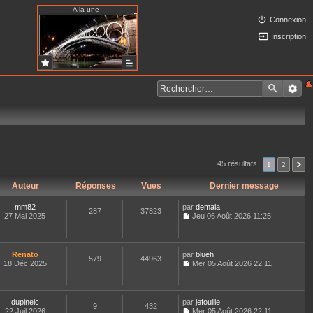
A la une
Connexion
Inscription
45 résultats
1
2
Auteur
Réponses
Vues
Dernier message
mm82
par
demala
287
37823
27 Mai 2025
Jeu 06 Août 2026 11:25
C
o
n
s
Renato
par
blueh
579
44963
u
18 Déc 2025
Mer 05 Août 2026 22:11
l
C
t
o
e
n
r
s
dupineic
par
jefouille
l
9
432
u
22 Juil 2026
Mer 05 Août 2026 22:11