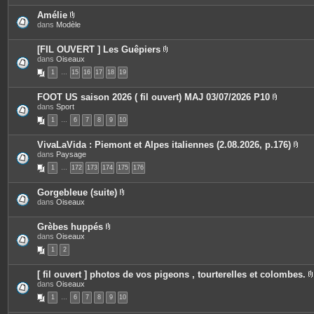
Amélie
P
dans
Modèle
i
è
c
[FIL OUVERT ] Les Guêpiers
e
P
dans
Oiseaux
s
i
1
…
15
j
16
17
18
19
è
o
c
i
e
FOOT US saison 2026 ( fil ouvert) MAJ 03/07/2026 P10
n
s
P
dans
Sport
t
j
i
e
o
1
…
6
7
8
9
10
è
s
i
c
n
e
t
VivaLaVida : Piemont et Alpes italiennes (2.08.2026, p.176)
s
e
P
dans
Paysage
j
s
i
o
1
…
172
173
174
175
176
è
i
c
n
e
t
Gorgebleue (suite)
s
e
P
dans
Oiseaux
j
s
i
o
è
i
c
Grèbes huppés
n
e
P
dans
Oiseaux
t
s
i
e
1
2
j
è
s
o
c
i
e
[ fil ouvert ] photos de vos pigeons , tourterelles et colombes.
n
s
dans
Oiseaux
t
j
i
e
o
1
…
6
7
8
9
10
s
i
n