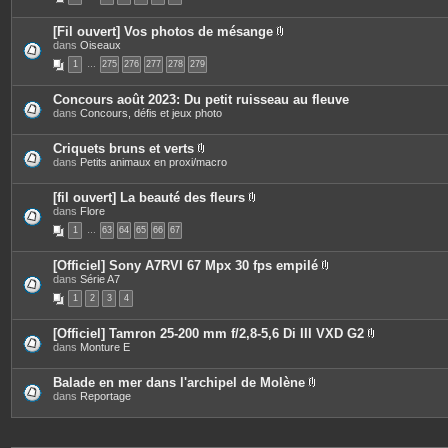
c
e
[Fil ouvert] Vos photos de mésange
s
P
dans
Oiseaux
j
i
o
1
…
275
276
277
278
279
è
i
c
n
e
t
Concours août 2023: Du petit ruisseau au fleuve
s
e
dans
Concours, défis et jeux photo
j
s
o
i
Criquets bruns et verts
n
P
dans
Petits animaux en proxi/macro
t
i
e
è
s
c
[fil ouvert] La beauté des fleurs
e
P
dans
Flore
s
i
1
…
63
64
65
66
67
j
è
o
c
i
e
[Officiel] Sony A7RVI 67 Mpx 30 fps empilé
n
s
P
dans
Série A7
t
j
i
e
o
1
2
3
4
è
s
i
c
n
e
t
[Officiel] Tamron 25-200 mm f/2,8-5,6 Di III VXD G2
s
e
P
dans
Monture E
j
s
i
o
è
i
c
Balade en mer dans l'archipel de Molène
n
e
P
dans
Reportage
t
s
i
e
j
è
s
o
c
i
e