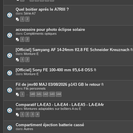
e
o
c
s
i
e
Quel boitier aprés le A7RIII ?
n
s
dans
Série A7
t
j
e
o
1
2
s
i
n
t
accessoire pour photo éclipse solaire
e
dans
Compléments optiques
s
1
2
[Officiel] Samyang AF 14-24mm f/2.8 FE Schneider Kreuznach
dans
Monture E
i
1
2
[Officiel] Sony FE 100-400 mm f/5,6-8 OSS
P
dans
Monture E
j
i
è
i
c
Fil de jmr80 MAJ 03/08/2026 p143 GB le retour
e
P
dans
Fils personnels
s
i
1
…
140
141
142
143
144
j
è
o
c
i
e
Comparatif LA-EA3 - LA-EA4 - LA-EA5 - LA-EA4r
n
s
dans
Montures adaptables sur boîtiers A ou E
t
j
e
o
1
2
3
4
s
i
n
t
Compartiment éjection batterie cassé
e
dans
Autres
s