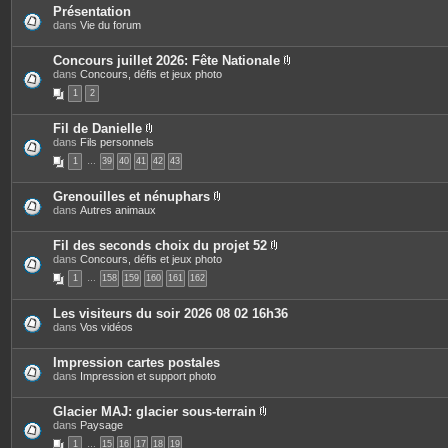
t
Présentation
e
dans
Vie du forum
j
s
i
Concours juillet 2026: Fête Nationale
P
dans
Concours, défis et jeux photo
i
1
2
è
c
e
Fil de Danielle
s
P
dans
Fils personnels
j
i
o
1
…
39
40
41
42
43
è
i
c
n
e
t
Grenouilles et nénuphars
s
e
P
dans
Autres animaux
j
s
i
o
è
i
c
Fil des seconds choix du projet 52
n
e
P
dans
Concours, défis et jeux photo
t
s
i
e
1
…
158
159
160
161
162
j
è
s
o
c
i
e
Les visiteurs du soir 2026 08 02 16h36
n
s
dans
Vos vidéos
t
j
e
o
s
i
Impression cartes postales
n
dans
Impression et support photo
t
e
s
Glacier MAJ: glacier sous-terrain
P
dans
Paysage
i
1
…
15
16
17
18
19
è