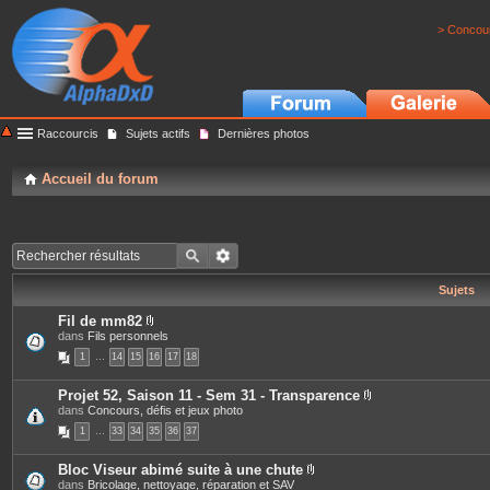
> Concour
Raccourcis
Sujets actifs
Dernières photos
Accueil du forum
Sujets
Fil de mm82
P
dans
Fils personnels
i
1
…
14
15
16
17
18
è
c
e
Projet 52, Saison 11 - Sem 31 - Transparence
s
P
dans
Concours, défis et jeux photo
j
i
o
1
…
33
34
35
36
37
è
i
c
n
e
t
Bloc Viseur abimé suite à une chute
s
e
P
dans
Bricolage, nettoyage, réparation et SAV
j