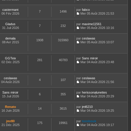
e
l
C
d
t
o
e
e
castermant
par
n
fabco
7
1496
r
r
06 Fév 2026
s
Mer 05 Août 2026 21:53
n
l
C
u
i
e
o
l
e
Gladus
par
d
n
maxime11561
t
7
232
r
31 Juil 2026
e
s
Mer 05 Août 2026 10:16
e
m
C
r
u
r
e
o
n
l
l
demala
par
s
n
ceslawas
i
t
1908
315960
e
08 Avr 2015
s
s
Mer 05 Août 2026 10:07
e
e
d
C
a
u
r
r
e
o
g
l
m
l
r
n
e
t
e
e
n
s
e
GGTeix
par
s
d
Sans miroir
i
281
40783
u
r
02 Déc 2025
s
e
Mar 04 Août 2026 23:48
e
l
l
C
a
r
r
t
e
o
g
n
m
e
d
n
e
i
e
r
e
s
e
ceslawas
par
s
ceslawas
l
4
107
r
u
r
04 Août 2026
s
Mar 04 Août 2026 21:56
e
n
l
m
C
a
d
i
t
e
o
g
e
e
e
Sans miroir
par
s
n
herissonalunettes
e
6
355
r
r
r
15 Juil 2026
s
s
Mar 04 Août 2026 20:29
n
m
l
C
a
u
i
e
e
o
g
l
e
Renato
par
s
d
n
jml6210
e
t
14
3615
r
16 Juin 2026
s
e
s
Mar 04 Août 2026 19:25
e
m
C
a
r
u
r
e
o
g
n
l
l
jmr80
par
s
n
torobouk
e
i
t
175
19961
e
21 Déc 2025
s
s
Mar 04 Août 2026 19:17
e
e
d
C
a
u
r
r
e