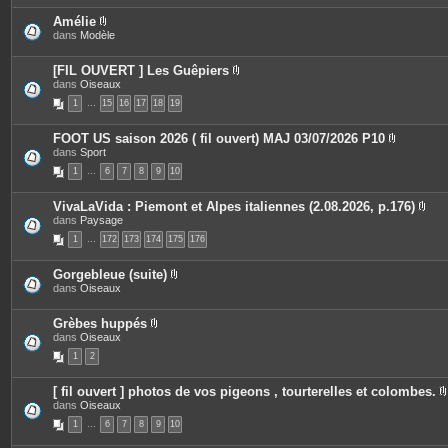
Amélie
P
dans
Modèle
i
è
c
[FIL OUVERT ] Les Guêpiers
e
P
dans
Oiseaux
s
i
1
…
15
j
16
17
18
19
è
o
c
i
e
FOOT US saison 2026 ( fil ouvert) MAJ 03/07/2026 P10
n
s
P
dans
Sport
t
j
i
e
o
1
…
6
7
8
9
10
è
s
i
c
n
e
t
VivaLaVida : Piemont et Alpes italiennes (2.08.2026, p.176)
s
e
P
dans
Paysage
j
s
i
o
1
…
172
173
174
175
176
è
i
c
n
e
t
Gorgebleue (suite)
s
e
P
dans
Oiseaux
j
s
i
o
è
i
c
Grèbes huppés
n
e
P
dans
Oiseaux
t
s
i
e
1
2
j
è
s
o
c
i
e
[ fil ouvert ] photos de vos pigeons , tourterelles et colombes.
n
s
dans
Oiseaux
t
j
i
e
o
1
…
6
7
8
9
10
s
i
n