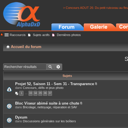
> Concours AOUT 26: Du petit ruisseau au fle
Raccourcis
Sujets actifs
Dernières photos
Accueil du forum
S
Sujets
Projet 52, Saison 11 - Sem 31 - Transparence
P
dans
Concours, défis et jeux photo
i
1
…
33
34
35
36
37
è
c
e
Bloc Viseur abimé suite à une chute
s
P
dans
Bricolage, nettoyage, réparation et SAV
j
i
o
è
i
c
Dyxum
n
e
dans
Discussions générales sur les boîtiers
t
s
e
j