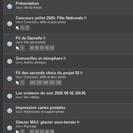
t
Présentation
e
dans
Vie du forum
j
s
i
Concours juillet 2026: Fête Nationale
P
dans
Concours, défis et jeux photo
i
1
2
è
c
e
Fil de Danielle
s
P
dans
Fils personnels
j
i
o
1
…
39
40
41
42
43
è
i
c
n
e
t
Grenouilles et nénuphars
s
e
P
dans
Autres animaux
j
s
i
o
è
i
c
Fil des seconds choix du projet 52
n
e
P
dans
Concours, défis et jeux photo
t
s
i
e
1
…
158
159
160
161
162
j
è
s
o
c
i
e
Les visiteurs du soir 2026 08 02 16h36
n
s
dans
Vos vidéos
t
j
e
o
s
i
Impression cartes postales
n
dans
Impression et support photo
t
e
s
Glacier MAJ: glacier sous-terrain
P
dans
Paysage
i
1
…
15
16
17
18
19
è