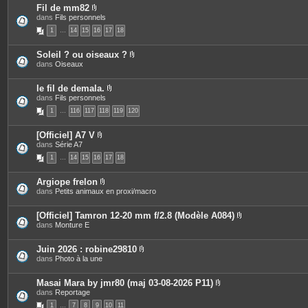
s
o
Fil de mm82
i
P
dans
Fils personnels
n
i
t
1
…
14
15
16
17
18
è
e
c
s
e
Soleil ? ou oiseaux ?
s
P
dans
Oiseaux
j
i
o
è
i
c
le fil de demala.
n
e
P
dans
Fils personnels
t
s
i
e
1
…
116
117
118
119
120
j
è
s
o
c
i
e
[Officiel] A7 V
n
s
P
dans
Série A7
t
j
i
e
o
1
…
14
15
16
17
18
è
s
i
c
n
e
t
Argiope frelon
s
e
P
dans
Petits animaux en proxi/macro
j
s
i
o
è
i
c
[Officiel] Tamron 12-20 mm f/2.8 (Modèle A084)
n
e
P
dans
Monture E
t
s
i
e
j
è
s
o
c
Juin 2026 : robine29810
i
e
P
dans
Photo à la une
n
s
i
t
j
è
e
o
c
Masai Mara by jmr80 (maj 03-08-2026 P11)
s
i
e
P
dans
Reportage
n
s
i
t
1
…
7
8
9
10
11
j
è