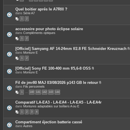
e
o
c
s
i
e
Quel boitier aprés le A7RIII ?
n
s
dans
Série A7
t
j
e
o
1
2
s
i
n
t
accessoire pour photo éclipse solaire
e
dans
Compléments optiques
s
1
2
[Officiel] Samyang AF 14-24mm f/2.8 FE Schneider Kreuznach
dans
Monture E
i
1
2
[Officiel] Sony FE 100-400 mm f/5,6-8 OSS
P
dans
Monture E
j
i
è
i
c
Fil de jmr80 MAJ 03/08/2026 p143 GB le retour
e
P
dans
Fils personnels
s
i
1
…
140
141
142
143
144
j
è
o
c
i
e
Comparatif LA-EA3 - LA-EA4 - LA-EA5 - LA-EA4r
n
s
dans
Montures adaptables sur boîtiers A ou E
t
j
e
o
1
2
3
4
s
i
n
t
Compartiment éjection batterie cassé
e
dans
Autres
s