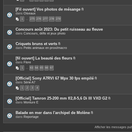
c
e
[Fil ouvert] Vos photos de mésange
s
P
dans
Oiseaux
j
i
o
1
…
275
276
277
278
279
è
i
c
n
e
t
Concours août 2023: Du petit ruisseau au fleuve
s
e
dans
Concours, défis et jeux photo
j
s
o
i
Criquets bruns et verts
n
P
dans
Petits animaux en proxi/macro
t
i
e
è
s
c
[fil ouvert] La beauté des fleurs
e
P
dans
Flore
s
i
1
…
63
64
65
66
67
j
è
o
c
i
e
[Officiel] Sony A7RVI 67 Mpx 30 fps empilé
n
s
P
dans
Série A7
t
j
i
e
o
1
2
3
4
è
s
i
c
n
e
t
[Officiel] Tamron 25-200 mm f/2,8-5,6 Di III VXD G2
s
e
P
dans
Monture E
j
s
i
o
è
i
c
Balade en mer dans l'archipel de Molène
n
e
P
dans
Reportage
t
s
i
e
j
è
s
o
c
Afficher les messages pu
i
e