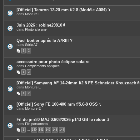
s
i
o
è
i
c
[Officiel] Tamron 12-20 mm f/2.8 (Modèle A084)
n
e
P
dans
Monture E
t
s
i
e
j
è
s
o
c
Juin 2026 : robine29810
i
e
P
dans
Photo à la une
n
s
i
t
j
è
e
o
c
Quel boitier aprés le A7RIII ?
s
i
e
dans
Série A7
n
s
t
1
2
j
e
o
s
i
accessoire pour photo éclipse solaire
n
dans
Compléments optiques
t
e
1
2
s
[Officiel] Samyang AF 14-24mm f/2.8 FE Schneider Kreuznach
dans
Monture E
i
1
2
[Officiel] Sony FE 100-400 mm f/5,6-8 OSS
P
dans
Monture E
j
i
è
i
c
Fil de jmr80 MAJ 03/08/2026 p143 GB le retour
e
P
dans
Fils personnels
s
i
1
…
140
141
142
143
144
j
è
o
c
i
e