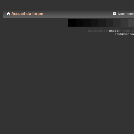
s
e
j
s
o
i
Accueil du forum
Nous conta
n
t
e
s
Développé par
phpBB
® Forum So
Traduction fra