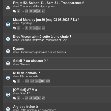
s
i
Projet 52, Saison 11 - Sem 31 - Transparence
n
P
dans
Concours, défis et jeux photo
t
i
e
1
…
33
34
35
36
37
è
s
c
e
Masai Mara by jmr80 (maj 03-08-2026 P11)
s
P
dans
Reportage
j
i
o
1
…
8
9
10
11
12
è
i
c
n
e
t
Bloc Viseur abimé suite à une chute
s
e
P
dans
Bricolage, nettoyage, réparation et SAV
j
s
i
o
è
i
c
Dyxum
n
e
dans
Discussions générales sur les boîtiers
t
s
e
j
s
o
Soleil ? ou oiseaux ?
i
P
dans
Oiseaux
n
i
t
è
e
c
le fil de demala.
s
e
P
dans
Fils personnels
s
i
1
…
116
117
118
119
120
j
è
o
c
i
e
[Officiel] A7 V
n
s
P
dans
Série A7
t
j
i
e
o
1
…
14
15
16
17
18
è
s
i
c
n
e
t
Argiope frelon
s
e
P
dans
Petits animaux en proxi/macro
j