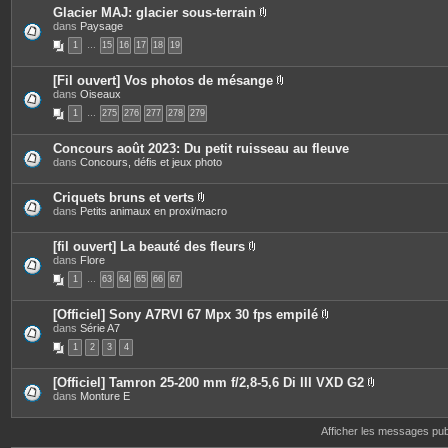
s
Glacier MAJ: glacier sous-terrain
P
dans
Paysage
i
1
…
15
16
17
18
19
è
c
e
[Fil ouvert] Vos photos de mésange
s
P
dans
Oiseaux
j
i
o
1
…
275
276
277
278
279
è
i
c
n
e
t
Concours août 2023: Du petit ruisseau au fleuve
s
e
dans
Concours, défis et jeux photo
j
s
o
i
Criquets bruns et verts
n
P
dans
Petits animaux en proxi/macro
t
i
e
è
s
c
[fil ouvert] La beauté des fleurs
e
P
dans
Flore
s
i
1
…
63
64
65
66
67
j
è
o
c
i
e
[Officiel] Sony A7RVI 67 Mpx 30 fps empilé
n
s
P
dans
Série A7
t
j
i
e
o
1
2
3
4
è
s
i
c
n
e
t
[Officiel] Tamron 25-200 mm f/2,8-5,6 Di III VXD G2
s
e
P
dans
Monture E
j
s
i
o
è
i
c
Afficher les messages pu
n
e
t