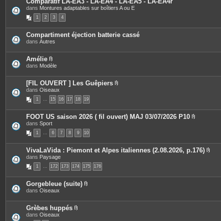
Comparatif LA-EA3 - LA-EA4 - LA-EA5 - LA-EA4r
n
s
dans
Montures adaptables sur boîtiers A ou E
t
j
e
o
1
2
3
4
s
i
n
t
Compartiment éjection batterie cassé
e
dans
Autres
s
Amélie
P
dans
Modèle
i
è
c
[FIL OUVERT ] Les Guêpiers
e
P
dans
Oiseaux
s
i
1
…
15
j
16
17
18
19
è
o
c
i
e
FOOT US saison 2026 ( fil ouvert) MAJ 03/07/2026 P10
n
s
P
dans
Sport
t
j
i
e
o
1
…
6
7
8
9
10
è
s
i
c
n
e
t
VivaLaVida : Piemont et Alpes italiennes (2.08.2026, p.176)
s
e
P
dans
Paysage
j
s
i
o
1
…
172
173
174
175
176
è
i
c
n
e
t
Gorgebleue (suite)
s
e
P
dans
Oiseaux
j
s
i
o
è
i
c
Grèbes huppés
n
e
P
dans
Oiseaux
t
s
i
e