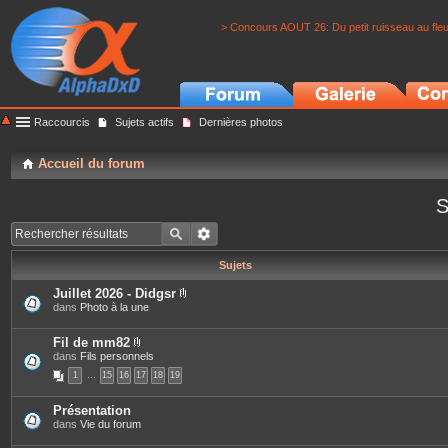
> Concours AOUT 26: Du petit ruisseau au fle
Raccourcis
Sujets actifs
Dernières photos
Accueil du forum
S
Sujets
Juillet 2026 - Didgsr
P
dans
Photo à la une
i
è
c
Fil de mm82
e
P
dans
Fils personnels
s
i
1
…
15
16
17
18
19
j
è
o
c
i
e
Présentation
n
s
dans
Vie du forum
t
j
e
o