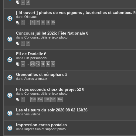
1
2
j
è
s
o
c
i
e
[ fil ouvert ] photos de vos pigeons , tourterelles et colombes.
n
s
dans
Oiseaux
t
j
i
e
o
1
…
6
7
8
9
10
s
i
n
t
Concours juillet 2026: Fête Nationale
e
P
dans
Concours, défis et jeux photo
j
s
i
1
2
è
i
c
e
Fil de Danielle
s
P
dans
Fils personnels
j
i
o
1
…
39
40
41
42
43
è
i
c
n
e
t
Grenouilles et nénuphars
s
e
P
dans
Autres animaux
j
s
i
o
è
i
c
Fil des seconds choix du projet 52
n
e
P
dans
Concours, défis et jeux photo
t
s
i
e
1
…
158
159
160
161
162
j
è
s
o
c
i
e
Les visiteurs du soir 2026 08 02 16h36
n
s
dans
Vos vidéos
t
j
e
o
s
i
Impression cartes postales
n
dans
Impression et support photo
t
e