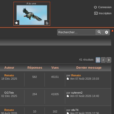
A la une
Connexion
Inscription
41 résultats
1
2
Auteur
Réponses
Vues
Dernier message
Renato
par
Renato
582
45151
18 Déc 2025
Ven 07 Août 2026 15:03
C
o
n
s
GGTeix
par
syleven2
284
41005
u
02 Déc 2025
Ven 07 Août 2026 14:40
l
C
t
o
e
n
r
s
Renato
par
oliv74
l
10
162
u
06 Août 2026
Ven 07 Août 2026 12:36