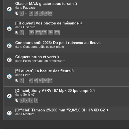
s
Glacier MAJ: glacier sous-terrain
P
dans
Paysage
i
1
…
15
16
17
18
19
è
c
e
[Fil ouvert] Vos photos de mésange
s
P
dans
Oiseaux
j
i
o
1
…
275
276
277
278
279
è
i
c
n
e
t
Concours août 2023: Du petit ruisseau au fleuve
s
e
dans
Concours, défis et jeux photo
j
s
o
i
Criquets bruns et verts
n
P
dans
Petits animaux en proxi/macro
t
i
e
è
s
c
[fil ouvert] La beauté des fleurs
e
P
dans
Flore
s
i
1
…
63
64
65
66
67
j
è
o
c
i
e
[Officiel] Sony A7RVI 67 Mpx 30 fps empilé
n
s
P
dans
Série A7
t
j
i
e
o
1
2
3
4
è
s
i
c
n
e
t
[Officiel] Tamron 25-200 mm f/2,8-5,6 Di III VXD G2
s
e
P
dans
Monture E
j
s
i
o
è
i
c
n
e
t