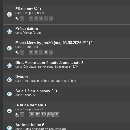
s
i
o
è
i
c
Fil de mm82
n
e
P
dans
Fils personnels
t
s
i
e
1
…
15
16
17
18
19
j
è
s
o
c
i
e
Présentation
n
s
dans
Vie du forum
t
j
e
o
s
i
Masai Mara by jmr80 (maj 03-08-2026 P11)
n
P
dans
Reportage
t
i
e
1
…
8
9
10
11
12
è
s
c
e
Bloc Viseur abimé suite à une chute
s
P
dans
Bricolage, nettoyage, réparation et SAV
j
i
o
è
i
c
Dyxum
n
e
dans
Discussions générales sur les boîtiers
t
s
e
j
s
o
Soleil ? ou oiseaux ?
i
P
dans
Oiseaux
n
i
t
è
e
c
le fil de demala.
s
e
P
dans
Fils personnels
s
i
1
…
116
117
118
119
120
j
è
o
c
i
e
Argiope frelon
n
s
P
dans
Petits animaux en proxi/macro
t
j