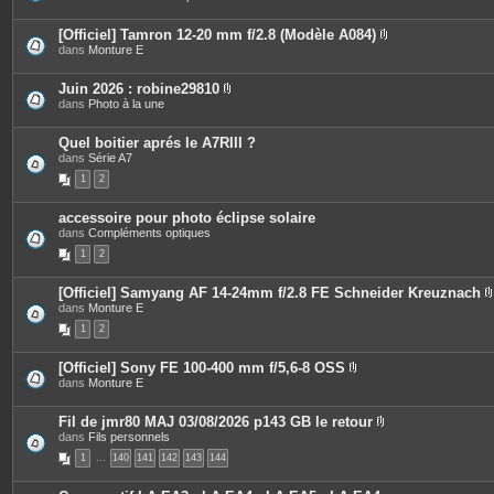
i
e
o
è
s
i
c
[Officiel] Tamron 12-20 mm f/2.8 (Modèle A084)
n
e
P
dans
Monture E
t
s
i
e
j
è
s
o
c
Juin 2026 : robine29810
i
e
P
dans
Photo à la une
n
s
i
t
j
è
e
o
c
Quel boitier aprés le A7RIII ?
s
i
e
dans
Série A7
n
s
t
1
2
j
e
o
s
i
accessoire pour photo éclipse solaire
n
dans
Compléments optiques
t
e
1
2
s
[Officiel] Samyang AF 14-24mm f/2.8 FE Schneider Kreuznach
dans
Monture E
i
1
2
[Officiel] Sony FE 100-400 mm f/5,6-8 OSS
P
dans
Monture E
j
i
è
i
c
Fil de jmr80 MAJ 03/08/2026 p143 GB le retour
e
P
dans
Fils personnels
s
i
1
…
140
141
142
143
144
j
è
o
c
i
e