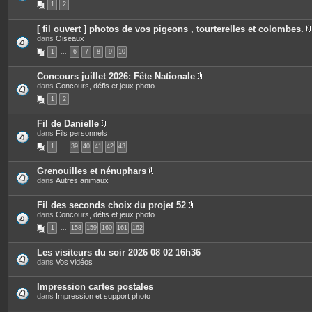
1
2
j
è
s
o
c
i
e
[ fil ouvert ] photos de vos pigeons , tourterelles et colombes.
n
s
dans
Oiseaux
t
j
i
e
o
1
…
6
7
8
9
10
s
i
n
t
Concours juillet 2026: Fête Nationale
e
P
dans
Concours, défis et jeux photo
j
s
i
1
2
è
i
c
e
Fil de Danielle
s
P
dans
Fils personnels
j
i
o
1
…
39
40
41
42
43
è
i
c
n
e
t
Grenouilles et nénuphars
s
e
P
dans
Autres animaux
j
s
i
o
è
i
c
Fil des seconds choix du projet 52
n
e
P
dans
Concours, défis et jeux photo
t
s
i
e
1
…
158
159
160
161
162
j
è
s
o
c
i
e
Les visiteurs du soir 2026 08 02 16h36
n
s
dans
Vos vidéos
t
j
e
o
s
i
Impression cartes postales
n
dans
Impression et support photo
t
e