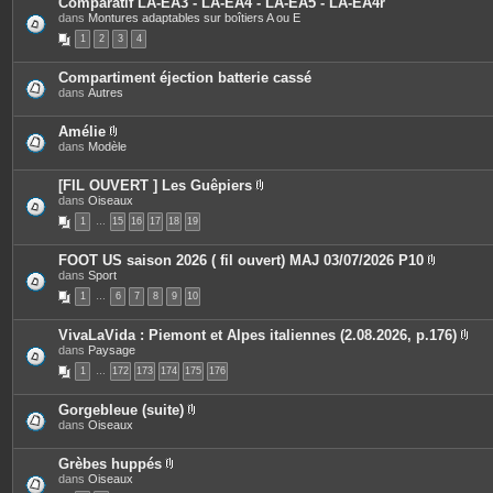
Comparatif LA-EA3 - LA-EA4 - LA-EA5 - LA-EA4r
n
s
dans
Montures adaptables sur boîtiers A ou E
t
j
e
o
1
2
3
4
s
i
n
t
Compartiment éjection batterie cassé
e
dans
Autres
s
Amélie
P
dans
Modèle
i
è
c
[FIL OUVERT ] Les Guêpiers
e
P
dans
Oiseaux
s
i
1
…
15
j
16
17
18
19
è
o
c
i
e
FOOT US saison 2026 ( fil ouvert) MAJ 03/07/2026 P10
n
s
P
dans
Sport
t
j
i
e
o
1
…
6
7
8
9
10
è
s
i
c
n
e
t
VivaLaVida : Piemont et Alpes italiennes (2.08.2026, p.176)
s
e
P
dans
Paysage
j
s
i
o
1
…
172
173
174
175
176
è
i
c
n
e
t
Gorgebleue (suite)
s
e
P
dans
Oiseaux
j
s
i
o
è
i
c
Grèbes huppés
n
e
P
dans
Oiseaux
t
s
i
e