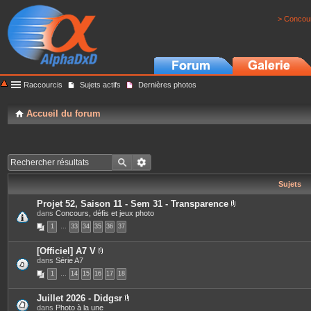
> Concour
Raccourcis
Sujets actifs
Dernières photos
Accueil du forum
Sujets
Projet 52, Saison 11 - Sem 31 - Transparence
P
dans
Concours, défis et jeux photo
i
1
…
33
34
35
36
37
è
c
e
[Officiel] A7 V
s
P
dans
Série A7
j
i
o
1
…
14
15
16
17
18
è
i
c
n
e
t
Juillet 2026 - Didgsr
s
e
P
dans
Photo à la une
j