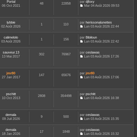
e
Portal
par
djfoxy
g
m
48
22858
r
u
r
06 Oct 2021
Mar 04 Août 2026 09:53
e
e
n
l
l
C
s
i
t
e
o
s
e
e
d
n
a
r
r
e
s
lybbie
par
herissonalunettes
g
m
l
1
110
r
u
02 Août 2026
Lun 03 Août 2026 22:44
e
e
e
n
l
C
s
d
i
t
o
s
e
e
e
calimelolo
par
n
Bibiloun
1
156
a
r
r
r
03 Août 2026
s
Lun 03 Août 2026 22:42
g
n
m
l
C
u
e
i
e
e
o
l
e
sauveur.13
par
s
d
n
ceslawas
t
302
76967
r
13 Mai 2017
s
e
s
Lun 03 Août 2026 17:26
e
m
C
a
r
u
r
e
o
g
n
l
l
s
n
e
i
t
e
s
s
e
e
jmr80
par
d
jmr80
147
65676
a
u
r
r
27 Jan 2017
e
Lun 03 Août 2026 17:06
g
l
m
l
C
r
e
t
e
e
o
n
e
s
d
n
i
r
s
e
s
e
pschitt
par
pschitt
l
2808
354498
a
r
u
r
10 Oct 2013
Lun 03 Août 2026 16:38
e
g
n
l
m
C
d
e
i
t
e
o
e
e
e
s
n
r
r
r
s
s
demala
par
ceslawas
n
m
l
9
500
a
u
09 Juil 2026
Lun 03 Août 2026 15:35
i
e
e
g
l
C
e
s
d
e
t
o
r
s
e
e
demala
par
n
ceslawas
m
17
1848
a
r
r
18 Jan 2026
s
Lun 03 Août 2026 15:32
e
g
n
l
C