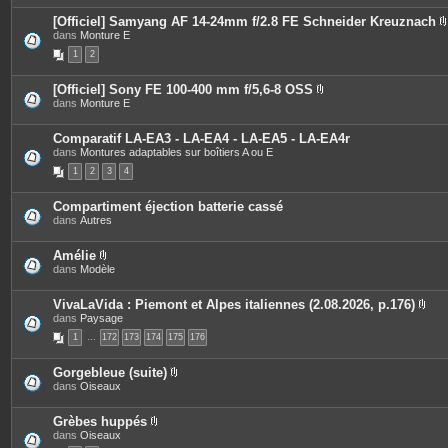
[Officiel] Samyang AF 14-24mm f/2.8 FE Schneider Kreuznach
dans
Monture E
i
1
2
[Officiel] Sony FE 100-400 mm f/5,6-8 OSS
P
dans
Monture E
j
i
è
i
c
Comparatif LA-EA3 - LA-EA4 - LA-EA5 - LA-EA4r
e
dans
Montures adaptables sur boîtiers A ou E
s
1
2
3
4
j
o
i
Compartiment éjection batterie cassé
n
dans
Autres
t
e
s
Amélie
P
dans
Modèle
i
è
c
VivaLaVida : Piemont et Alpes italiennes (2.08.2026, p.176)
e
P
dans
Paysage
s
i
1
…
172
j
173
174
175
176
è
o
c
i
e
Gorgebleue (suite)
n
s
P
dans
Oiseaux
t
j
i
e
o
è
s
i
c
Grèbes huppés
n
e
P
dans
Oiseaux
t
s
i
e