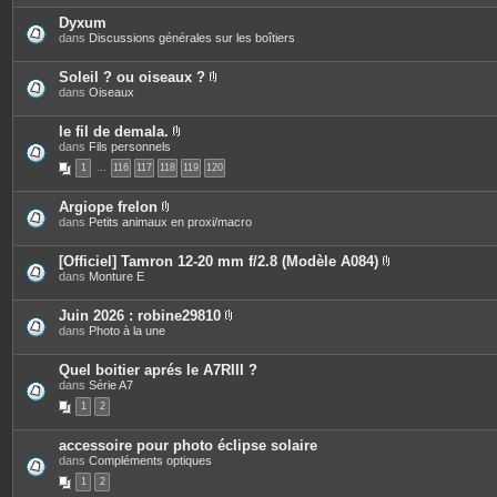
è
i
c
Dyxum
n
e
dans
Discussions générales sur les boîtiers
t
s
e
j
s
o
Soleil ? ou oiseaux ?
i
P
dans
Oiseaux
n
i
t
è
e
c
le fil de demala.
s
e
P
dans
Fils personnels
s
i
1
…
116
117
118
119
120
j
è
o
c
i
e
Argiope frelon
n
s
P
dans
Petits animaux en proxi/macro
t
j
i
e
o
è
s
i
c
[Officiel] Tamron 12-20 mm f/2.8 (Modèle A084)
n
e
P
dans
Monture E
t
s
i
e
j
è
s
o
c
Juin 2026 : robine29810
i
e
P
dans
Photo à la une
n
s
i
t
j
è
e
o
c
Quel boitier aprés le A7RIII ?
s
i
e
dans
Série A7
n
s
t
1
2
j
e
o
s
i
accessoire pour photo éclipse solaire
n
dans
Compléments optiques
t
e
1
2
s