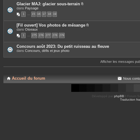
s
Glacier MAJ: glacier sous-terrain
P
dans
Paysage
i
1
…
15
16
17
18
19
è
c
e
[Fil ouvert] Vos photos de mésange
s
P
dans
Oiseaux
j
i
o
1
…
275
276
277
278
279
è
i
c
n
e
t
Concours août 2023: Du petit ruisseau au fleuve
s
e
dans
Concours, défis et jeux photo
j
s
o
i
Afficher les messages pu
n
t
e
s
Accueil du forum
Nous conta
Développé par
phpBB
® Forum So
Traduction fra