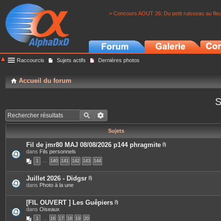
> Concours AOUT 26: Du petit ruisseau au fle
Raccourcis
Sujets actifs
Dernières photos
Accueil du forum
S
Sujets
Fil de jmr80 MAJ 08/08/2026 p144 phragmite
P
dans
Fils personnels
i
1
…
140
141
142
143
144
è
c
e
Juillet 2026 - Didgsr
s
P
dans
Photo à la une
j
i
o
è
i
c
[FIL OUVERT ] Les Guêpiers
n
e
P
dans
Oiseaux
t
s
i
e
1
…
16
17
18
19
20
j
è