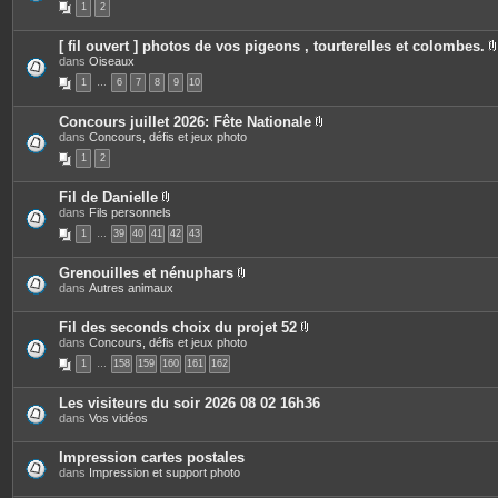
1
2
j
è
s
o
c
i
e
[ fil ouvert ] photos de vos pigeons , tourterelles et colombes.
n
s
dans
Oiseaux
t
j
i
e
o
1
…
6
7
8
9
10
s
i
n
t
Concours juillet 2026: Fête Nationale
e
P
dans
Concours, défis et jeux photo
j
s
i
1
2
è
i
c
e
Fil de Danielle
s
P
dans
Fils personnels
j
i
o
1
…
39
40
41
42
43
è
i
c
n
e
t
Grenouilles et nénuphars
s
e
P
dans
Autres animaux
j
s
i
o
è
i
c
Fil des seconds choix du projet 52
n
e
P
dans
Concours, défis et jeux photo
t
s
i
e
1
…
158
159
160
161
162
j
è
s
o
c
i
e
Les visiteurs du soir 2026 08 02 16h36
n
s
dans
Vos vidéos
t
j
e
o
s
i
Impression cartes postales
n
dans
Impression et support photo
t
e