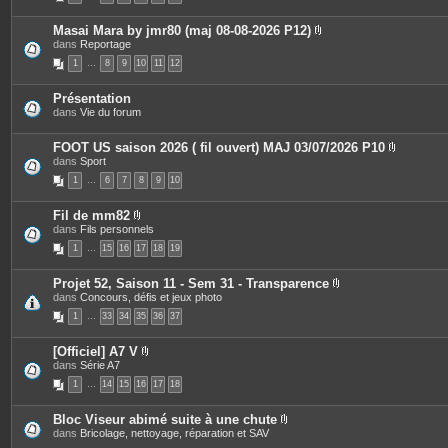
s
o
c
i
e
Masai Mara by jmr80 (maj 08-08-2026 P12)
n
s
P
dans
Reportage
t
j
i
e
o
1
…
8
9
10
11
12
è
s
i
c
n
e
t
Présentation
s
e
dans
Vie du forum
j
s
o
i
FOOT US saison 2026 ( fil ouvert) MAJ 03/07/2026 P10
n
P
dans
Sport
t
i
e
1
…
6
7
8
9
10
è
s
c
e
Fil de mm82
s
P
dans
Fils personnels
j
i
o
1
…
15
16
17
18
19
è
i
c
n
e
t
Projet 52, Saison 11 - Sem 31 - Transparence
s
e
P
dans
Concours, défis et jeux photo
j
s
i
o
1
…
33
34
35
36
37
è
i
c
n
e
t
[Officiel] A7 V
s
e
P
dans
Série A7
j
s
i
o
1
…
14
15
16
17
18
è
i
c
n
e
t
Bloc Viseur abimé suite à une chute
s
e
P
dans
Bricolage, nettoyage, réparation et SAV
j
s
i
o