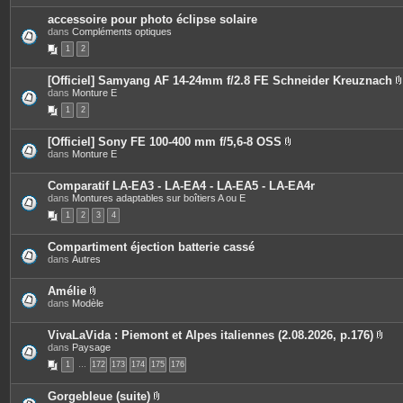
s
i
accessoire pour photo éclipse solaire
n
dans
Compléments optiques
t
e
1
2
s
[Officiel] Samyang AF 14-24mm f/2.8 FE Schneider Kreuznach
dans
Monture E
i
1
2
[Officiel] Sony FE 100-400 mm f/5,6-8 OSS
P
dans
Monture E
j
i
è
i
c
Comparatif LA-EA3 - LA-EA4 - LA-EA5 - LA-EA4r
e
dans
Montures adaptables sur boîtiers A ou E
s
1
2
3
4
j
o
i
Compartiment éjection batterie cassé
n
dans
Autres
t
e
s
Amélie
P
dans
Modèle
i
è
c
VivaLaVida : Piemont et Alpes italiennes (2.08.2026, p.176)
e
P
dans
Paysage
s
i
1
…
172
j
173
174
175
176
è
o
c
i
e
Gorgebleue (suite)
n
s