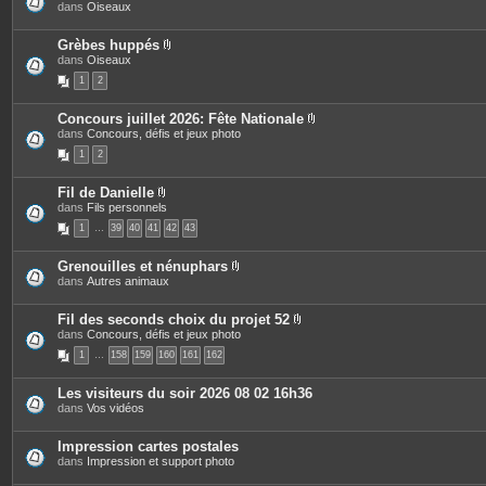
P
dans
Oiseaux
t
j
i
e
o
è
s
i
c
Grèbes huppés
n
e
P
dans
Oiseaux
t
s
i
e
1
2
j
è
s
o
c
i
e
Concours juillet 2026: Fête Nationale
n
s
P
dans
Concours, défis et jeux photo
t
j
i
e
o
1
2
è
s
i
c
n
e
t
Fil de Danielle
s
e
P
dans
Fils personnels
j
s
i
o
1
…
39
40
41
42
43
è
i
c
n
e
t
Grenouilles et nénuphars
s
e
P
dans
Autres animaux
j
s
i
o
è
i
c
Fil des seconds choix du projet 52
n
e
P
dans
Concours, défis et jeux photo
t
s
i
e
1
…
158
159
160
161
162
j
è
s
o
c
i
e
Les visiteurs du soir 2026 08 02 16h36
n
s
dans
Vos vidéos
t
j
e
o
s
i
Impression cartes postales
n
dans
Impression et support photo
t
e