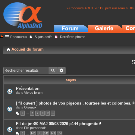
> Concours AOUT 26: Du petit ruisseau au fle
Raccourcis
Sujets actifs
Dernières photos
Accueil du forum
S
Sujets
Présentation
dans
Vie du forum
[ fil ouvert ] photos de vos pigeons , tourterelles et colombes.
dans
Oiseaux
i
1
…
6
7
8
9
10
Fil de jmr80 MAJ 08/08/2026 p144 phragmite
P
dans
Fils personnels
j
i
1
…
140
141
142
143
144
è