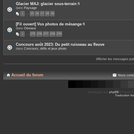
s
Glacier MAJ: glacier sous-terrain
P
dans
Paysage
i
1
…
15
16
17
18
19
è
c
e
[Fil ouvert] Vos photos de mésange
s
P
dans
Oiseaux
j
i
o
1
…
275
276
277
278
279
è
i
c
n
e
t
Concours août 2023: Du petit ruisseau au fleuve
s
e
dans
Concours, défis et jeux photo
j
s
o
i
Afficher les messages pu
n
t
e
s
Accueil du forum
Nous conta
Développé par
phpBB
® Forum So
Traduction fra