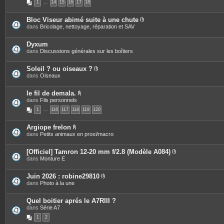
1
…
14
15
16
17
18
è
i
c
n
e
t
Bloc Viseur abimé suite à une chute
s
e
P
dans
Bricolage, nettoyage, réparation et SAV
j
s
i
o
è
i
c
Dyxum
n
e
dans
Discussions générales sur les boîtiers
t
s
e
j
s
o
Soleil ? ou oiseaux ?
i
P
dans
Oiseaux
n
i
t
è
e
c
le fil de demala.
s
e
P
dans
Fils personnels
s
i
1
…
116
117
118
119
120
j
è
o
c
i
e
Argiope frelon
n
s
P
dans
Petits animaux en proxi/macro
t
j
i
e
o
è
s
i
c
[Officiel] Tamron 12-20 mm f/2.8 (Modèle A084)
n
e
P
dans
Monture E
t
s
i
e
j
è
s
o
c
Juin 2026 : robine29810
i
e
P
dans
Photo à la une
n
s
i
t
j
è
e
o
c
Quel boitier aprés le A7RIII ?
s
i
e
dans
Série A7
n
s
t
1
2
j
e
o