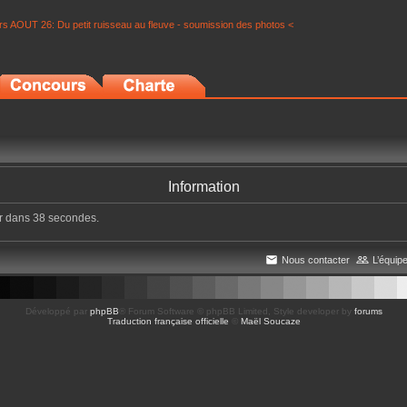
s AOUT 26: Du petit ruisseau au fleuve - soumission des photos <
Information
er dans 38 secondes.
Nous contacter
L’équip
Développé par
phpBB
® Forum Software © phpBB Limited
, Style developer by
forums
Traduction française officielle
©
Maël Soucaze