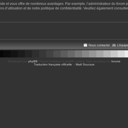
apide et vous offre de nombreux avantages. Par exemple, l’administrateur du forum pe
 d’utilisation et de notre politique de confidentialité. Veuillez également consulter
Nous contacter
L’équip
Développé par
phpBB
® Forum Software © phpBB Limited
, Style developer by
forums
Traduction française officielle
©
Maël Soucaze