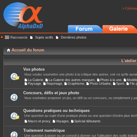
> Concour
Raccourcis
Sujets actifs
Dernières photos
Accueil du forum
L'atelie
Vos photos
Vous voulez soumettre une photo à la critique des autres, voir ce qu'ils auraie
La Galerie
,
La Galerie des autres marques
,
Photo à la une
,
Modèl
Paysage
,
Reportage
,
Graphisme
,
Photo Urbaine
,
Sport
,
Fils
Concours, défis et jeux photo
Vous souhaitez proposer un jeu, un défi ou un concours, ou simplement y part
Questions pratiques ou techniques
Une question au sujet d'une pratique photo ou une question d'ordre plus techn
Macro et proxy
,
Voyages
,
Spécial débutants
Traitement numérique
Une question à poser ou un conseil à donner sur l'utilisation des outils logiciels