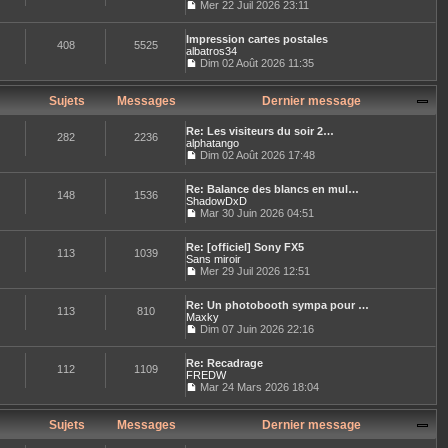
l
Mer 22 Juil 2026 23:11
e
l
e
C
r
t
d
o
m
e
e
Impression cartes postales
n
e
408
5525
r
r
albatros34
s
s
l
n
u
Dim 02 Août 2026 11:35
s
e
i
C
l
a
d
e
o
t
g
e
r
n
e
Sujets
Messages
Dernier message
e
r
m
s
r
n
e
u
l
i
Re: Les visiteurs du soir 2…
s
l
e
282
2236
e
alphatango
s
t
d
r
Dim 02 Août 2026 17:48
a
e
e
C
m
g
r
r
o
e
e
l
n
Re: Balance des blancs en mul…
n
s
e
148
1536
i
ShadowDxD
s
s
d
e
u
Mar 30 Juin 2026 04:51
a
e
r
C
l
g
r
m
o
t
e
n
e
Re: [officiel] Sony FX5
n
e
113
1039
i
s
Sans miroir
s
r
e
s
u
Mer 29 Juil 2026 12:51
l
r
a
C
l
e
m
g
o
t
d
e
e
Re: Un photobooth sympa pour …
n
e
e
113
810
s
Maxky
s
r
r
s
u
Dim 07 Juin 2026 22:16
l
n
a
C
l
e
i
g
o
t
d
e
e
Re: Recadrage
n
e
e
112
1109
r
FREDW
s
r
r
m
u
Mar 24 Mars 2026 18:04
l
n
e
C
l
e
i
s
o
t
d
e
s
n
e
Sujets
Messages
Dernier message
e
r
a
s
r
r
m
g
u
l