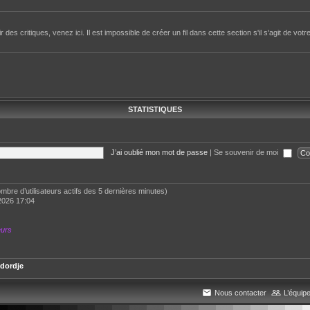
des critiques, venez ici. Il est impossible de créer un fil dans cette section s'il s'agit de votr
STATISTIQUES
J’ai oublié mon mot de passe
|
Se souvenir de moi
 nombre d’utilisateurs actifs des 5 dernières minutes)
2026 17:04
eurs
dordje
Nous contacter
L’équip