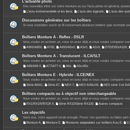
L'actualité photo
Des nouvelles infos sur notre monture ou sur l'actu photo en général, postez
L'actu événementielle et les liens
,
L'actu des logiciels
,
L'actu des au
Discussions générales sur les boîtiers
Si vous souhaitez ouvrir un fil concernant plusieurs boitiers (par exemple une
Boîtiers Monture A - Reflex - DSLR
Vous voulez en acheter un, vous en avez déjà et vous voulez comparer vos 
A900/A850
,
A700
,
A450/A5x0
,
A3x0
,
A2x0
,
D7D/D5D/A100
,
Boîtiers Monture A - Translucent - ILCA/SLT
Vous voulez en acheter un, vous en avez déjà et vous voulez comparer vos 
A99/A99 II
,
A77/A77 II
,
A6x
,
A3x/A5x
Boîtiers Monture E - Hybride - ILCE/NEX
Vous voulez en acheter un, vous en avez déjà et vous voulez comparer vos 
Série A9/A1
,
Série A7
,
NEX-7
,
NEX-6/A6x00
,
NEX série 3 et 5
Boîtiers compacts ou à objectif non interchangeable
Vous voulez en acheter un, vous en avez déjà et vous voulez comparer vos 
RX1/RX1R/RX1R II
,
Série RX10/Série RX100
,
Autres compacts
Les objectifs
Sans eux, votre appareil serait aveugle. Posez vos questions ou faites part 
Monture A
,
Monture E
,
Montures adaptables sur boîtiers A ou E
,
C