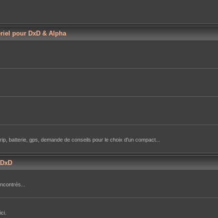
ériel pour DxD & Alpha
rip, batterie, gps, demande de conseils pour le choix d'un compact...
aDxD
ncontrés...
ci.