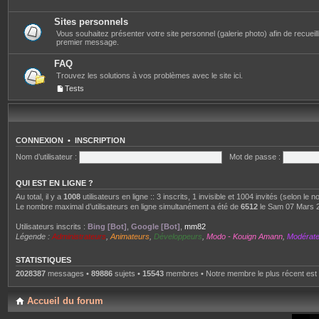
Sites personnels
Vous souhaitez présenter votre site personnel (galerie photo) afin de recueillir 
premier message.
FAQ
Trouvez les solutions à vos problèmes avec le site ici.
Tests
CONNEXION
•
INSCRIPTION
Nom d’utilisateur :
Mot de passe :
QUI EST EN LIGNE ?
Au total, il y a
1008
utilisateurs en ligne :: 3 inscrits, 1 invisible et 1004 invités (selon le
Le nombre maximal d’utilisateurs en ligne simultanément a été de
6512
le Sam 07 Mars 
Utilisateurs inscrits :
Bing [Bot]
,
Google [Bot]
,
mm82
Légende :
Administrateurs
,
Animateurs
,
Développeurs
,
Modo - Kouign Amann
,
Modérat
STATISTIQUES
2028387
messages •
89886
sujets •
15543
membres • Notre membre le plus récent est
Accueil du forum