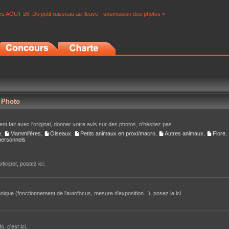
s AOUT 26: Du petit ruisseau au fleuve - soumission des photos <
r Photo
nt fait avec l'original, donner votre avis sur des photos, n'hésitez pas.
e
,
Mammifères
,
Oiseaux
,
Petits animaux en proxi/macro
,
Autres animaux
,
Flore
,
 personnels
iciper, postez ici.
ique (fonctionnement de l'autofocus, mesure d'exposition...), posez la ici.
, c'est ici.