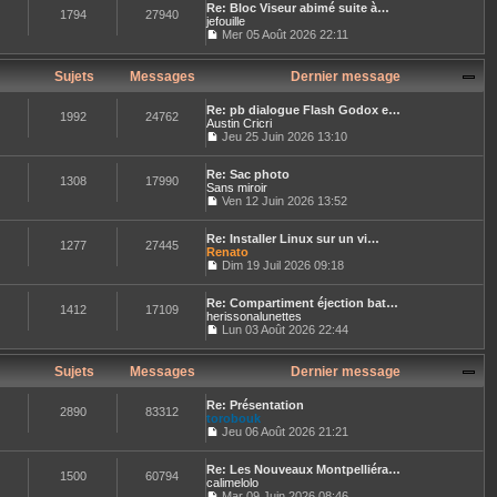
n
r
e
Re: Bloc Viseur abimé suite à…
r
e
s
1794
27940
n
jefouille
l
s
u
i
e
Mer 05 Août 2026 22:11
s
l
e
C
d
a
t
r
o
e
g
e
m
n
r
Sujets
Messages
Dernier message
e
r
e
s
n
l
s
u
i
e
s
Re: pb dialogue Flash Godox e…
l
e
1992
24762
d
a
Austin Cricri
t
r
e
g
Jeu 25 Juin 2026 13:10
e
m
r
C
e
r
e
n
o
l
s
i
Re: Sac photo
n
e
1308
17990
s
e
Sans miroir
s
d
a
r
u
Ven 12 Juin 2026 13:52
e
g
C
m
l
r
e
o
e
t
n
Re: Installer Linux sur un vi…
n
s
e
1277
27445
i
Renato
s
s
r
e
u
Dim 19 Juil 2026 09:18
a
l
r
C
l
g
e
m
o
t
e
d
e
Re: Compartiment éjection bat…
n
e
e
1412
17109
s
herissonalunettes
s
r
r
s
u
Lun 03 Août 2026 22:44
l
n
a
C
l
e
i
g
o
t
d
e
e
n
e
Sujets
Messages
Dernier message
e
r
s
r
r
m
u
l
n
e
Re: Présentation
l
e
2890
83312
i
s
torobouk
t
d
e
s
Jeu 06 Août 2026 21:21
e
e
r
a
C
r
r
m
g
o
l
n
e
e
Re: Les Nouveaux Montpelliéra…
n
e
1500
60794
i
s
calimelolo
s
d
e
s
u
Mar 09 Juin 2026 08:46