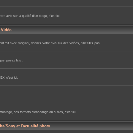
avis sur la qualité d'un tirage, c'est ici.
r Vidéo
nt fait avec l'original, donnez votre avis sur des vidéos, n'hésitez pas.
ue, posez la ici.
X, c'est ici.
e montage, des formats d'encodage ou autres, c'est ici.
lta/Sony et l'actualité photo