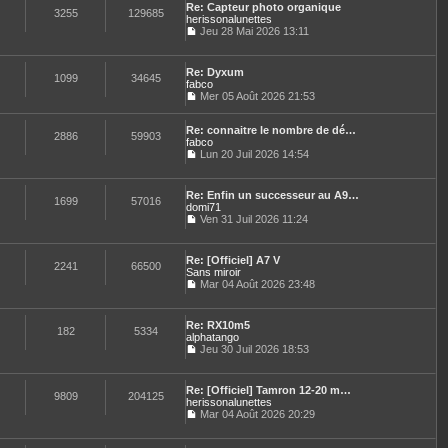
n
e
e
Re: Capteur photo organique
l
e
3255
129685
i
s
herissonalunettes
t
d
e
s
Jeu 28 Mai 2026 13:11
e
e
r
a
C
r
r
m
g
o
l
n
e
e
n
e
i
Re: Dyxum
s
s
1099
34645
d
e
fabco
s
u
e
r
Mer 05 Août 2026 21:53
a
l
r
C
m
g
t
n
o
e
e
e
i
Re: connaitre le nombre de dé…
n
s
2886
59903
r
e
fabco
s
s
l
r
u
Lun 20 Juil 2026 14:54
a
e
C
m
l
g
d
o
e
t
e
e
n
s
e
Re: Enfin un successeur au A9…
r
s
1699
57016
s
r
domi71
n
u
a
l
Ven 31 Juil 2026 11:24
i
l
g
e
C
e
t
e
d
o
r
e
e
n
m
Re: [Officiel] A7 V
r
r
s
2241
66500
e
Sans miroir
l
n
u
s
e
Mar 04 Août 2026 23:48
i
l
s
C
d
e
t
a
o
e
r
e
g
n
r
m
Re: RX10m5
r
e
s
182
5334
n
e
alphatango
l
u
i
s
e
Jeu 30 Juil 2026 18:53
l
e
s
C
d
t
r
a
o
e
e
m
g
n
r
Re: [Officiel] Tamron 12-20 m…
r
e
e
s
9809
204125
n
herissonalunettes
l
s
u
i
e
Mar 04 Août 2026 20:29
s
l
e
C
d
a
t
r
o
e
g
e
m