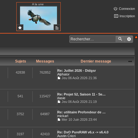
A la une
Connexion
Inscription
Sujets
Messages
Dernier message
Re: Juillet 2026 - Didgsr
42838
762852
Alphator
Jeu 06 Août 2026 21:36
C
o
n
s
Re: Projet 52, Saison 11 - Se…
u
541
115427
dasie
l
Jeu 06 Août 2026 21:19
t
C
e
o
r
Re: utilitaire Profondeur de …
n
3752
64987
l
mickarl
s
e
u
Mer 10 Juin 2026 23:44
d
C
l
e
o
t
r
n
e
Re: DxO PureRAW v6.x -> v6.4.0
n
s
3197
42410
r
Austin Cricri
i
u