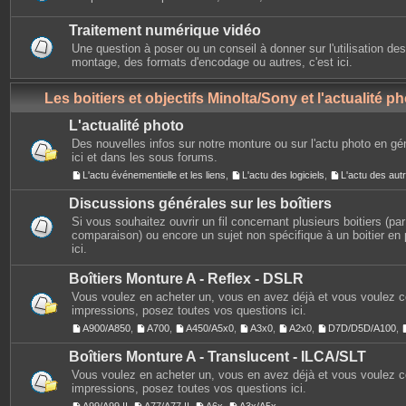
Traitement numérique vidéo
Une question à poser ou un conseil à donner sur l'utilisation des
montage, des formats d'encodage ou autres, c'est ici.
Les boitiers et objectifs Minolta/Sony et l'actualité p
L'actualité photo
Des nouvelles infos sur notre monture ou sur l'actu photo en gé
ici et dans les sous forums.
L'actu événementielle et les liens
,
L'actu des logiciels
,
L'actu des au
Discussions générales sur les boîtiers
Si vous souhaitez ouvrir un fil concernant plusieurs boitiers (p
comparaison) ou encore un sujet non spécifique à un boitier en p
ici.
Boîtiers Monture A - Reflex - DSLR
Vous voulez en acheter un, vous en avez déjà et vous voulez 
impressions, posez toutes vos questions ici.
A900/A850
,
A700
,
A450/A5x0
,
A3x0
,
A2x0
,
D7D/D5D/A100
,
Boîtiers Monture A - Translucent - ILCA/SLT
Vous voulez en acheter un, vous en avez déjà et vous voulez 
impressions, posez toutes vos questions ici.