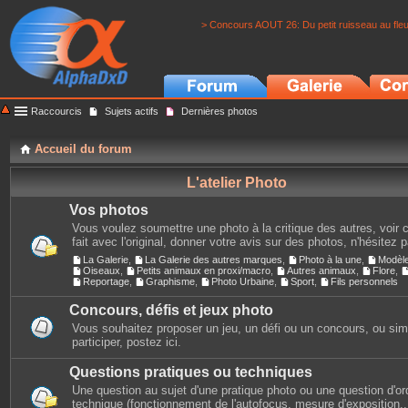
> Concours AOUT 26: Du petit ruisseau au fle
Raccourcis
Sujets actifs
Dernières photos
Accueil du forum
L'atelier Photo
Vos photos
Vous voulez soumettre une photo à la critique des autres, voir c
fait avec l'original, donner votre avis sur des photos, n'hésitez 
La Galerie
,
La Galerie des autres marques
,
Photo à la une
,
Modèl
Oiseaux
,
Petits animaux en proxi/macro
,
Autres animaux
,
Flore
,
Reportage
,
Graphisme
,
Photo Urbaine
,
Sport
,
Fils personnels
Concours, défis et jeux photo
Vous souhaitez proposer un jeu, un défi ou un concours, ou si
participer, postez ici.
Questions pratiques ou techniques
Une question au sujet d'une pratique photo ou une question d'or
technique (fonctionnement de l'autofocus, mesure d'exposition...)