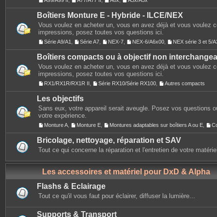
A99/A99 II
,
A77/A77 II
,
A6x
,
A3x/A5x
Boîtiers Monture E - Hybride - ILCE/NEX
Vous voulez en acheter un, vous en avez déjà et vous voulez 
impressions, posez toutes vos questions ici.
Série A9/A1
,
Série A7
,
NEX-7
,
NEX-6/A6x00
,
NEX série 3 et 5
Boîtiers compacts ou à objectif non interchange
Vous voulez en acheter un, vous en avez déjà et vous voulez 
impressions, posez toutes vos questions ici.
RX1/RX1R/RX1R II
,
Série RX10/Série RX100
,
Autres compacts
Les objectifs
Sans eux, votre appareil serait aveugle. Posez vos questions ou
votre expérience.
Monture A
,
Monture E
,
Montures adaptables sur boîtiers A ou E
,
C
Bricolage, nettoyage, réparation et SAV
Tout ce qui concerne la réparation et l'entretien de votre matérie
Les accessoires et matériel pour DxD & Alpha
Flashs & Eclairage
Tout ce qu'il vous faut pour éclairer, diffuser la lumière...
Supports & Transport