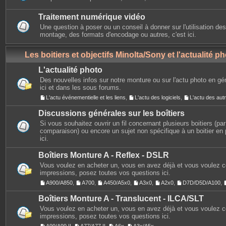
Traitement numérique vidéo
Une question à poser ou un conseil à donner sur l'utilisation des
montage, des formats d'encodage ou autres, c'est ici.
Les boitiers et objectifs Minolta/Sony et l'actualité p
L'actualité photo
Des nouvelles infos sur notre monture ou sur l'actu photo en gé
ici et dans les sous forums.
L'actu événementielle et les liens
,
L'actu des logiciels
,
L'actu des au
Discussions générales sur les boîtiers
Si vous souhaitez ouvrir un fil concernant plusieurs boitiers (p
comparaison) ou encore un sujet non spécifique à un boitier en p
ici.
Boîtiers Monture A - Reflex - DSLR
Vous voulez en acheter un, vous en avez déjà et vous voulez 
impressions, posez toutes vos questions ici.
A900/A850
,
A700
,
A450/A5x0
,
A3x0
,
A2x0
,
D7D/D5D/A100
,
Boîtiers Monture A - Translucent - ILCA/SLT
Vous voulez en acheter un, vous en avez déjà et vous voulez 
impressions, posez toutes vos questions ici.