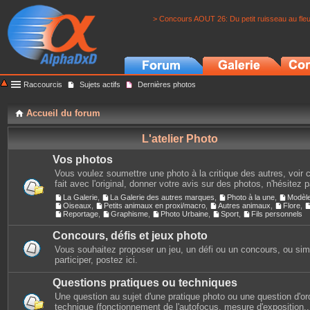
> Concours AOUT 26: Du petit ruisseau au fle
Raccourcis
Sujets actifs
Dernières photos
Accueil du forum
L'atelier Photo
Vos photos
Vous voulez soumettre une photo à la critique des autres, voir c
fait avec l'original, donner votre avis sur des photos, n'hésitez 
La Galerie
,
La Galerie des autres marques
,
Photo à la une
,
Modèl
Oiseaux
,
Petits animaux en proxi/macro
,
Autres animaux
,
Flore
,
Reportage
,
Graphisme
,
Photo Urbaine
,
Sport
,
Fils personnels
Concours, défis et jeux photo
Vous souhaitez proposer un jeu, un défi ou un concours, ou si
participer, postez ici.
Questions pratiques ou techniques
Une question au sujet d'une pratique photo ou une question d'or
technique (fonctionnement de l'autofocus, mesure d'exposition...)