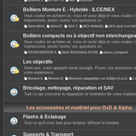
A99/A99 II
,
A77/A77 II
,
A6x
,
A3x/A5x
Boîtiers Monture E - Hybride - ILCE/NEX
Vous voulez en acheter un, vous en avez déjà et vous voulez 
impressions, posez toutes vos questions ici.
Série A9/A1
,
Série A7
,
NEX-7
,
NEX-6/A6x00
,
NEX série 3 et 5
Boîtiers compacts ou à objectif non interchange
Vous voulez en acheter un, vous en avez déjà et vous voulez 
impressions, posez toutes vos questions ici.
RX1/RX1R/RX1R II
,
Série RX10/Série RX100
,
Autres compacts
Les objectifs
Sans eux, votre appareil serait aveugle. Posez vos questions ou
votre expérience.
Monture A
,
Monture E
,
Montures adaptables sur boîtiers A ou E
,
C
Bricolage, nettoyage, réparation et SAV
Tout ce qui concerne la réparation et l'entretien de votre matérie
Les accessoires et matériel pour DxD & Alpha
Flashs & Eclairage
Tout ce qu'il vous faut pour éclairer, diffuser la lumière...
Supports & Transport