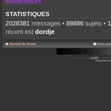
Modérateurs
STATISTIQUES
2028381
messages •
89886
sujets •
1
récent est
dordje
Accueil du forum
Nous conta
Développé par
phpBB
® Forum So
Traduction fra