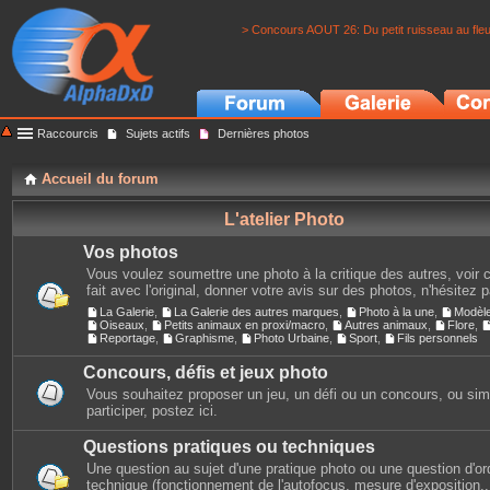
> Concours AOUT 26: Du petit ruisseau au fle
Raccourcis
Sujets actifs
Dernières photos
Accueil du forum
L'atelier Photo
Vos photos
Vous voulez soumettre une photo à la critique des autres, voir c
fait avec l'original, donner votre avis sur des photos, n'hésitez 
La Galerie
,
La Galerie des autres marques
,
Photo à la une
,
Modèl
Oiseaux
,
Petits animaux en proxi/macro
,
Autres animaux
,
Flore
,
Reportage
,
Graphisme
,
Photo Urbaine
,
Sport
,
Fils personnels
Concours, défis et jeux photo
Vous souhaitez proposer un jeu, un défi ou un concours, ou si
participer, postez ici.
Questions pratiques ou techniques
Une question au sujet d'une pratique photo ou une question d'or
technique (fonctionnement de l'autofocus, mesure d'exposition...)