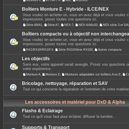
A99/A99 II
,
A77/A77 II
,
A6x
,
A3x/A5x
Boîtiers Monture E - Hybride - ILCE/NEX
Vous voulez en acheter un, vous en avez déjà et vous voulez 
impressions, posez toutes vos questions ici.
Série A9/A1
,
Série A7
,
NEX-7
,
NEX-6/A6x00
,
NEX série 3 et 5
Boîtiers compacts ou à objectif non interchange
Vous voulez en acheter un, vous en avez déjà et vous voulez 
impressions, posez toutes vos questions ici.
RX1/RX1R/RX1R II
,
Série RX10/Série RX100
,
Autres compacts
Les objectifs
Sans eux, votre appareil serait aveugle. Posez vos questions ou
votre expérience.
Monture A
,
Monture E
,
Montures adaptables sur boîtiers A ou E
,
C
Bricolage, nettoyage, réparation et SAV
Tout ce qui concerne la réparation et l'entretien de votre matérie
Les accessoires et matériel pour DxD & Alpha
Flashs & Eclairage
Tout ce qu'il vous faut pour éclairer, diffuser la lumière...
Supports & Transport