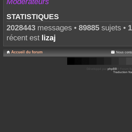
Modérateurs
STATISTIQUES
2028443
messages •
89885
sujets •
1
récent est
lizaj
Accueil du forum
Nous conta
Développé par
phpBB
® Forum So
Traduction fra