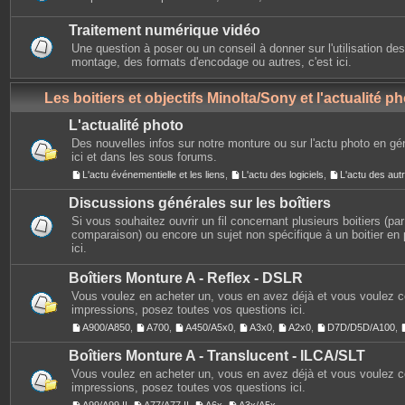
Traitement numérique vidéo
Une question à poser ou un conseil à donner sur l'utilisation des
montage, des formats d'encodage ou autres, c'est ici.
Les boitiers et objectifs Minolta/Sony et l'actualité p
L'actualité photo
Des nouvelles infos sur notre monture ou sur l'actu photo en gé
ici et dans les sous forums.
L'actu événementielle et les liens
,
L'actu des logiciels
,
L'actu des au
Discussions générales sur les boîtiers
Si vous souhaitez ouvrir un fil concernant plusieurs boitiers (p
comparaison) ou encore un sujet non spécifique à un boitier en p
ici.
Boîtiers Monture A - Reflex - DSLR
Vous voulez en acheter un, vous en avez déjà et vous voulez 
impressions, posez toutes vos questions ici.
A900/A850
,
A700
,
A450/A5x0
,
A3x0
,
A2x0
,
D7D/D5D/A100
,
Boîtiers Monture A - Translucent - ILCA/SLT
Vous voulez en acheter un, vous en avez déjà et vous voulez 
impressions, posez toutes vos questions ici.