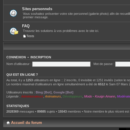
Sites personnels
Vous souhaitez présenter votre site personnel (galerie photo) afin de recueillir 
premier message.
FAQ
Trouvez les solutions à vos problèmes avec le site ici.
Tests
CONNEXION
•
INSCRIPTION
Nom d’utilisateur :
Mot de passe :
QUI EST EN LIGNE ?
Au total, il y a
1253
utilisateurs en ligne :: 2 inscrits, 0 invisible et 1251 invités (selon le
Le nombre maximal d’utilisateurs en ligne simultanément a été de
6512
le Sam 07 Mars 
Utilisateurs inscrits :
Bing [Bot]
,
Google [Bot]
Légende :
Administrateurs
,
Animateurs
,
Développeurs
,
Modo - Kouign Amann
,
Modérat
STATISTIQUES
2028369
messages •
89885
sujets •
15543
membres • Notre membre le plus récent est
Accueil du forum