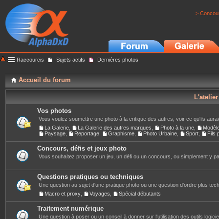
> Concour
Raccourcis
Sujets actifs
Dernières photos
Accueil du forum
L'atelie
Vos photos
Vous voulez soumettre une photo à la critique des autres, voir ce qu'ils auraie
La Galerie
,
La Galerie des autres marques
,
Photo à la une
,
Modèl
Paysage
,
Reportage
,
Graphisme
,
Photo Urbaine
,
Sport
,
Fils
Concours, défis et jeux photo
Vous souhaitez proposer un jeu, un défi ou un concours, ou simplement y part
Questions pratiques ou techniques
Une question au sujet d'une pratique photo ou une question d'ordre plus techn
Macro et proxy
,
Voyages
,
Spécial débutants
Traitement numérique
Une question à poser ou un conseil à donner sur l'utilisation des outils logiciels