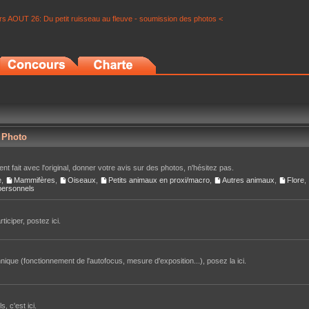
s AOUT 26: Du petit ruisseau au fleuve - soumission des photos <
r Photo
nt fait avec l'original, donner votre avis sur des photos, n'hésitez pas.
e
,
Mammifères
,
Oiseaux
,
Petits animaux en proxi/macro
,
Autres animaux
,
Flore
,
 personnels
iciper, postez ici.
ique (fonctionnement de l'autofocus, mesure d'exposition...), posez la ici.
, c'est ici.