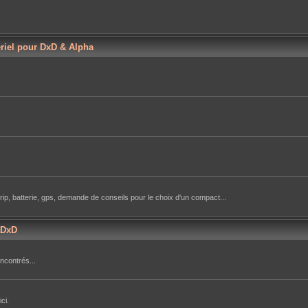
ériel pour DxD & Alpha
rip, batterie, gps, demande de conseils pour le choix d'un compact...
aDxD
ncontrés...
ci.