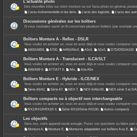
L'actualité photo
Des nouvelles infos sur notre monture ou sur l'actu photo en général, postez
L'actu événementielle et les liens
,
L'actu des logiciels
,
L'actu des au
Discussions générales sur les boîtiers
Si vous souhaitez ouvrir un fil concernant plusieurs boitiers (par exemple une
Boîtiers Monture A - Reflex - DSLR
Vous voulez en acheter un, vous en avez déjà et vous voulez comparer vos 
A900/A850
,
A700
,
A450/A5x0
,
A3x0
,
A2x0
,
D7D/D5D/A100
,
Boîtiers Monture A - Translucent - ILCA/SLT
Vous voulez en acheter un, vous en avez déjà et vous voulez comparer vos 
A99/A99 II
,
A77/A77 II
,
A6x
,
A3x/A5x
Boîtiers Monture E - Hybride - ILCE/NEX
Vous voulez en acheter un, vous en avez déjà et vous voulez comparer vos 
Série A9/A1
,
Série A7
,
NEX-7
,
NEX-6/A6x00
,
NEX série 3 et 5
Boîtiers compacts ou à objectif non interchangeable
Vous voulez en acheter un, vous en avez déjà et vous voulez comparer vos 
RX1/RX1R/RX1R II
,
Série RX10/Série RX100
,
Autres compacts
Les objectifs
Sans eux, votre appareil serait aveugle. Posez vos questions ou faites part 
Monture A
,
Monture E
,
Montures adaptables sur boîtiers A ou E
,
C