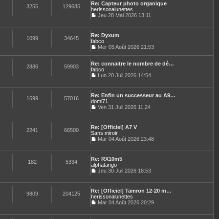
n
e
e
Re: Capteur photo organique
l
e
3255
129685
i
s
herissonalunettes
t
d
e
s
Jeu 28 Mai 2026 13:11
e
e
r
a
C
r
r
m
g
o
l
n
e
e
n
e
i
Re: Dyxum
s
s
1099
34645
d
e
fabco
s
u
e
r
Mer 05 Août 2026 21:53
a
l
r
C
m
g
t
n
o
e
e
e
i
Re: connaitre le nombre de dé…
n
s
2886
59903
r
e
fabco
s
s
l
r
u
Lun 20 Juil 2026 14:54
a
e
C
m
l
g
d
o
e
t
e
e
n
s
e
Re: Enfin un successeur au A9…
r
s
1699
57016
s
r
domi71
n
u
a
l
Ven 31 Juil 2026 11:24
i
l
g
e
C
e
t
e
d
o
r
e
e
n
m
Re: [Officiel] A7 V
r
r
s
2241
66500
e
Sans miroir
l
n
u
s
e
Mar 04 Août 2026 23:48
i
l
s
C
d
e
t
a
o
e
r
e
g
n
r
m
Re: RX10m5
r
e
s
182
5334
n
e
alphatango
l
u
i
s
e
Jeu 30 Juil 2026 18:53
l
e
s
C
d
t
r
a
o
e
e
m
g
n
r
Re: [Officiel] Tamron 12-20 m…
r
e
e
s
9809
204125
n
herissonalunettes
l
s
u
i
e
Mar 04 Août 2026 20:29
s
l
e
C
d
a
t
r
o
e
g
e
m