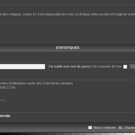
des critiques, venez ici. Il est impossible de créer un fil dans cette section s'il s'agit de votr
STATISTIQUES
J’ai oublié mon mot de passe
|
Se souvenir de moi
 nombre d’utilisateurs actifs des 5 dernières minutes)
2026 17:04
eurs
dordje
Nous contacter
L’équip