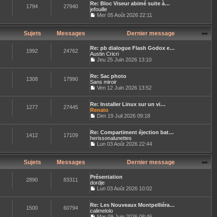
n
r
e
Re: Bloc Viseur abimé suite à…
r
e
s
1794
27940
n
jefouille
l
s
u
i
e
Mer 05 Août 2026 22:11
s
l
e
C
d
a
t
r
o
e
g
e
m
n
r
Sujets
Messages
Dernier message
e
r
e
s
n
l
s
u
i
e
s
Re: pb dialogue Flash Godox e…
l
e
1992
24762
d
a
Austin Cricri
t
r
e
g
Jeu 25 Juin 2026 13:10
e
m
r
C
e
r
e
n
o
l
s
i
Re: Sac photo
n
e
1308
17990
s
e
Sans miroir
s
d
a
r
u
Ven 12 Juin 2026 13:52
e
g
C
m
l
r
e
o
e
t
n
Re: Installer Linux sur un vi…
n
s
e
1277
27445
i
Renato
s
s
r
e
u
Dim 19 Juil 2026 09:18
a
l
r
C
l
g
e
m
o
t
e
d
e
Re: Compartiment éjection bat…
n
e
e
1412
17109
s
herissonalunettes
s
r
r
s
u
Lun 03 Août 2026 22:44
l
n
a
C
l
e
i
g
o
t
d
e
e
n
e
Sujets
Messages
Dernier message
e
r
s
r
r
m
u
l
n
e
Présentation
l
e
2890
83311
i
s
dordje
t
d
e
s
Lun 03 Août 2026 10:02
e
e
r
a
C
r
r
m
g
o
l
n
e
e
Re: Les Nouveaux Montpelliéra…
n
e
1500
60794
i
s
calimelolo
s
d
e
s
u
Mar 09 Juin 2026 08:46