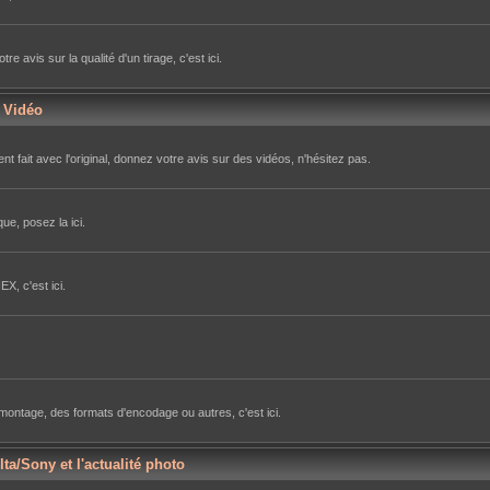
avis sur la qualité d'un tirage, c'est ici.
r Vidéo
nt fait avec l'original, donnez votre avis sur des vidéos, n'hésitez pas.
ue, posez la ici.
X, c'est ici.
e montage, des formats d'encodage ou autres, c'est ici.
lta/Sony et l'actualité photo