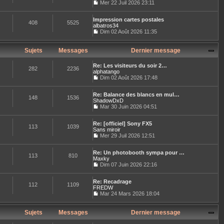
l
Mer 22 Juil 2026 23:11
e
l
e
C
r
t
d
o
m
e
e
Impression cartes postales
n
e
408
5525
r
r
albatros34
s
s
l
n
u
Dim 02 Août 2026 11:35
s
e
i
C
l
a
d
e
o
t
g
e
r
n
e
Sujets
Messages
Dernier message
e
r
m
s
r
n
e
u
l
i
Re: Les visiteurs du soir 2…
s
l
e
282
2236
e
alphatango
s
t
d
r
Dim 02 Août 2026 17:48
a
e
e
C
m
g
r
r
o
e
e
l
n
Re: Balance des blancs en mul…
n
s
e
148
1536
i
ShadowDxD
s
s
d
e
u
Mar 30 Juin 2026 04:51
a
e
r
C
l
g
r
m
o
t
e
n
e
Re: [officiel] Sony FX5
n
e
113
1039
i
s
Sans miroir
s
r
e
s
u
Mer 29 Juil 2026 12:51
l
r
a
C
l
e
m
g
o
t
d
e
e
Re: Un photobooth sympa pour …
n
e
e
113
810
s
Maxky
s
r
r
s
u
Dim 07 Juin 2026 22:16
l
n
a
C
l
e
i
g
o
t
d
e
e
Re: Recadrage
n
e
e
112
1109
r
FREDW
s
r
r
m
u
Mar 24 Mars 2026 18:04
l
n
e
C
l
e
i
s
o
t
d
e
s
n
e
Sujets
Messages
Dernier message
e
r
a
s
r
r
m
g
u
l