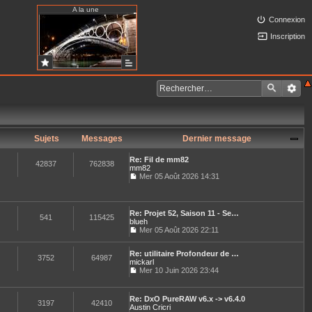
A la une
Connexion
Inscription
Sujets
Messages
Dernier message
Re: Fil de mm82
42837
762838
mm82
Mer 05 Août 2026 14:31
C
o
n
s
Re: Projet 52, Saison 11 - Se…
u
541
115425
blueh
l
Mer 05 Août 2026 22:11
t
C
e
o
r
Re: utilitaire Profondeur de …
n
3752
64987
l
mickarl
s
e
u
Mer 10 Juin 2026 23:44
d
C
l
e
o
t
r
n
e
Re: DxO PureRAW v6.x -> v6.4.0
n
s
3197
42410
r
Austin Cricri
i
u