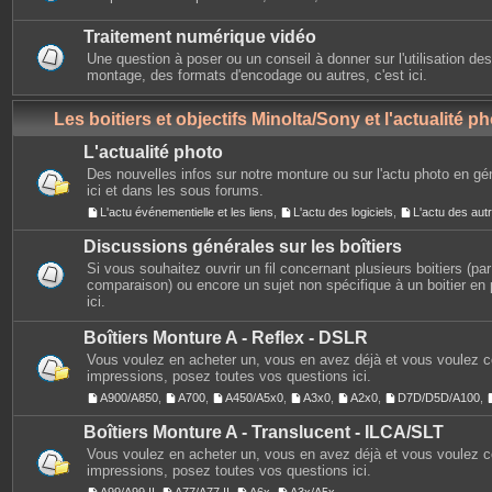
Traitement numérique vidéo
Une question à poser ou un conseil à donner sur l'utilisation des
montage, des formats d'encodage ou autres, c'est ici.
Les boitiers et objectifs Minolta/Sony et l'actualité p
L'actualité photo
Des nouvelles infos sur notre monture ou sur l'actu photo en gé
ici et dans les sous forums.
L'actu événementielle et les liens
,
L'actu des logiciels
,
L'actu des au
Discussions générales sur les boîtiers
Si vous souhaitez ouvrir un fil concernant plusieurs boitiers (p
comparaison) ou encore un sujet non spécifique à un boitier en p
ici.
Boîtiers Monture A - Reflex - DSLR
Vous voulez en acheter un, vous en avez déjà et vous voulez 
impressions, posez toutes vos questions ici.
A900/A850
,
A700
,
A450/A5x0
,
A3x0
,
A2x0
,
D7D/D5D/A100
,
Boîtiers Monture A - Translucent - ILCA/SLT
Vous voulez en acheter un, vous en avez déjà et vous voulez 
impressions, posez toutes vos questions ici.