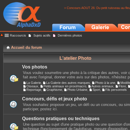
> Concours AOUT 26: Du petit ruisseau au fle
Raccourcis
Sujets actifs
Dernières photos
Accueil du forum
L'atelier Photo
Vos photos
Vous voulez soumettre une photo à la critique des autres, voir c
fait avec l'original, donner votre avis sur des photos, n'hésitez 
La Galerie
,
La Galerie des autres marques
,
Photo à la une
,
Modèl
Oiseaux
,
Petits animaux en proxi/macro
,
Autres animaux
,
Flore
,
Reportage
,
Graphisme
,
Photo Urbaine
,
Sport
,
Fils personnels
Concours, défis et jeux photo
Vous souhaitez proposer un jeu, un défi ou un concours, ou si
participer, postez ici.
Questions pratiques ou techniques
Une question au sujet d'une pratique photo ou une question d'or
technique (fonctionnement de l'autofocus, mesure d'exposition...)