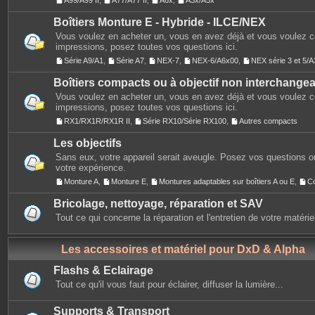
A99/A99 II
,
A77/A77 II
,
A6x
,
A3x/A5x
Boîtiers Monture E - Hybride - ILCE/NEX
Vous voulez en acheter un, vous en avez déjà et vous voulez 
impressions, posez toutes vos questions ici.
Série A9/A1
,
Série A7
,
NEX-7
,
NEX-6/A6x00
,
NEX série 3 et 5
Boîtiers compacts ou à objectif non interchange
Vous voulez en acheter un, vous en avez déjà et vous voulez 
impressions, posez toutes vos questions ici.
RX1/RX1R/RX1R II
,
Série RX10/Série RX100
,
Autres compacts
Les objectifs
Sans eux, votre appareil serait aveugle. Posez vos questions ou
votre expérience.
Monture A
,
Monture E
,
Montures adaptables sur boîtiers A ou E
,
C
Bricolage, nettoyage, réparation et SAV
Tout ce qui concerne la réparation et l'entretien de votre matérie
Les accessoires et matériel pour DxD & Alpha
Flashs & Eclairage
Tout ce qu'il vous faut pour éclairer, diffuser la lumière...
Supports & Transport