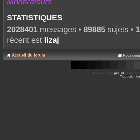
Modérateurs
STATISTIQUES
2028401
messages •
89885
sujets •
1
récent est
lizaj
Accueil du forum
Nous conta
Développé par
phpBB
® Forum So
Traduction fra