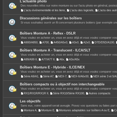
L'actualité photo
Des nouvelles infos sur notre monture ou sur l'actu photo en général, postez
L'actu événementielle et les liens
,
L'actu des logiciels
,
L'actu des au
Discussions générales sur les boîtiers
Si vous souhaitez ouvrir un fil concernant plusieurs boitiers (par exemple une
Boîtiers Monture A - Reflex - DSLR
Vous voulez en acheter un, vous en avez déjà et vous voulez comparer vos 
A900/A850
,
A700
,
A450/A5x0
,
A3x0
,
A2x0
,
D7D/D5D/A100
,
Boîtiers Monture A - Translucent - ILCA/SLT
Vous voulez en acheter un, vous en avez déjà et vous voulez comparer vos 
A99/A99 II
,
A77/A77 II
,
A6x
,
A3x/A5x
Boîtiers Monture E - Hybride - ILCE/NEX
Vous voulez en acheter un, vous en avez déjà et vous voulez comparer vos 
Série A9/A1
,
Série A7
,
NEX-7
,
NEX-6/A6x00
,
NEX série 3 et 5
Boîtiers compacts ou à objectif non interchangeable
Vous voulez en acheter un, vous en avez déjà et vous voulez comparer vos 
RX1/RX1R/RX1R II
,
Série RX10/Série RX100
,
Autres compacts
Les objectifs
Sans eux, votre appareil serait aveugle. Posez vos questions ou faites part 
Monture A
,
Monture E
,
Montures adaptables sur boîtiers A ou E
,
C