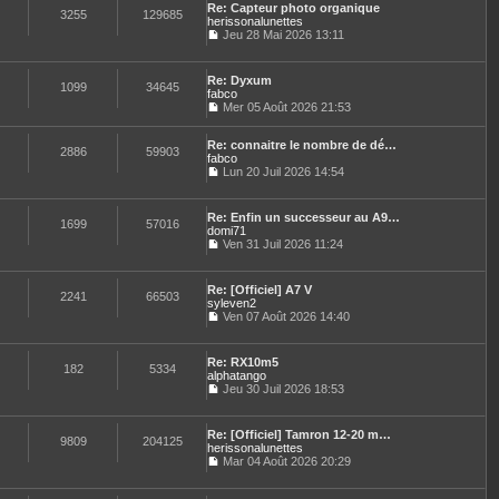
n
e
e
Re: Capteur photo organique
l
e
3255
129685
i
s
herissonalunettes
t
d
e
s
Jeu 28 Mai 2026 13:11
e
e
r
a
C
r
r
m
g
o
l
n
e
e
n
e
i
Re: Dyxum
s
s
1099
34645
d
e
fabco
s
u
e
r
Mer 05 Août 2026 21:53
a
l
r
C
m
g
t
n
o
e
e
e
i
Re: connaitre le nombre de dé…
n
s
2886
59903
r
e
fabco
s
s
l
r
u
Lun 20 Juil 2026 14:54
a
e
C
m
l
g
d
o
e
t
e
e
n
s
e
Re: Enfin un successeur au A9…
r
s
1699
57016
s
r
domi71
n
u
a
l
Ven 31 Juil 2026 11:24
i
l
g
e
C
e
t
e
d
o
r
e
e
n
m
Re: [Officiel] A7 V
r
r
s
2241
66503
e
syleven2
l
n
u
s
e
Ven 07 Août 2026 14:40
i
l
s
C
d
e
t
a
o
e
r
e
g
n
r
m
Re: RX10m5
r
e
s
182
5334
n
e
alphatango
l
u
i
s
e
Jeu 30 Juil 2026 18:53
l
e
s
C
d
t
r
a
o
e
e
m
g
n
r
Re: [Officiel] Tamron 12-20 m…
r
e
e
s
9809
204125
n
herissonalunettes
l
s
u
i
e
Mar 04 Août 2026 20:29
s
l
e
C
d
a
t
r
o
e
g
e
m