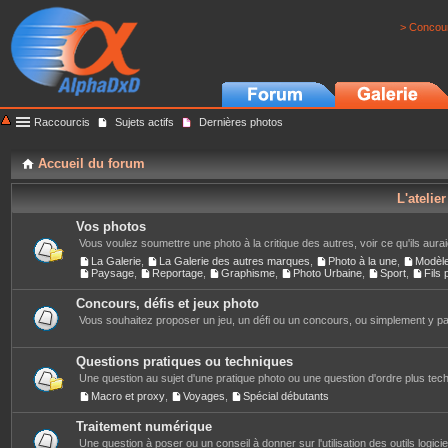
> Concour
Raccourcis
Sujets actifs
Dernières photos
Accueil du forum
L'atelie
Vos photos
Vous voulez soumettre une photo à la critique des autres, voir ce qu'ils auraie
La Galerie
,
La Galerie des autres marques
,
Photo à la une
,
Modèl
Paysage
,
Reportage
,
Graphisme
,
Photo Urbaine
,
Sport
,
Fils
Concours, défis et jeux photo
Vous souhaitez proposer un jeu, un défi ou un concours, ou simplement y part
Questions pratiques ou techniques
Une question au sujet d'une pratique photo ou une question d'ordre plus techn
Macro et proxy
,
Voyages
,
Spécial débutants
Traitement numérique
Une question à poser ou un conseil à donner sur l'utilisation des outils logiciels