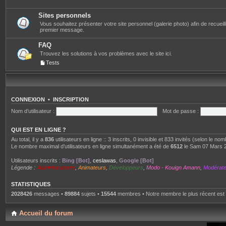
Sites personnels
Vous souhaitez présenter votre site personnel (galerie photo) afin de recueillir 
premier message.
FAQ
Trouvez les solutions à vos problèmes avec le site ici.
Tests
CONNEXION
•
INSCRIPTION
Nom d’utilisateur :
Mot de passe :
QUI EST EN LIGNE ?
Au total, il y a
836
utilisateurs en ligne :: 3 inscrits, 0 invisible et 833 invités (selon le n
Le nombre maximal d’utilisateurs en ligne simultanément a été de
6512
le Sam 07 Mars 
Utilisateurs inscrits :
Bing [Bot]
,
ceslawas
,
Google [Bot]
Légende :
Administrateurs
,
Animateurs
,
Développeurs
,
Modo - Kouign Amann
,
Modérat
STATISTIQUES
2028426
messages •
89884
sujets •
15544
membres • Notre membre le plus récent est
Accueil du forum