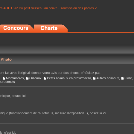
s AOUT 26: Du petit ruisseau au fleuve - soumission des photos <
r Photo
nt fait avec l'original, donner votre avis sur des photos, n'hésitez pas.
e
,
Mammifères
,
Oiseaux
,
Petits animaux en proxi/macro
,
Autres animaux
,
Flore
,
 personnels
iciper, postez ici.
ique (fonctionnement de l'autofocus, mesure d'exposition...), posez la ici.
, c'est ici.