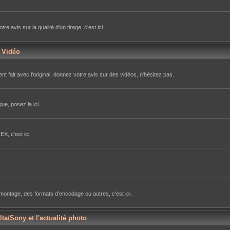
avis sur la qualité d'un tirage, c'est ici.
r Vidéo
nt fait avec l'original, donnez votre avis sur des vidéos, n'hésitez pas.
ue, posez la ici.
X, c'est ici.
e montage, des formats d'encodage ou autres, c'est ici.
lta/Sony et l'actualité photo