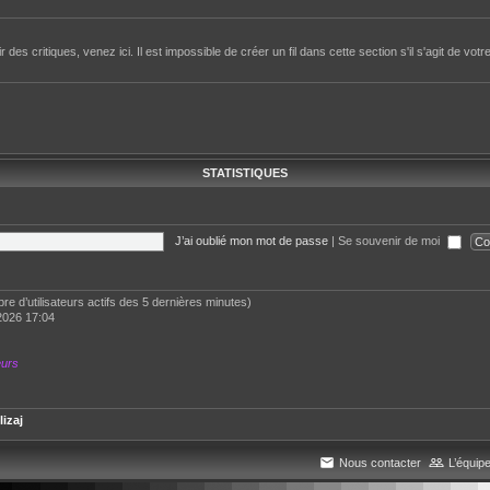
des critiques, venez ici. Il est impossible de créer un fil dans cette section s'il s'agit de votr
STATISTIQUES
J’ai oublié mon mot de passe
|
Se souvenir de moi
ombre d’utilisateurs actifs des 5 dernières minutes)
2026 17:04
eurs
lizaj
Nous contacter
L’équip