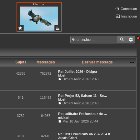
A la une
Connexion
Inscription
Sujets
Messages
Dernier message
Re: Juillet 2026 - Didgsr
42838
762872
blueh
Dim 09 Août 2026 12:48
C
o
n
s
Re: Projet 52, Saison 11 - Se…
u
541
115433
blueh
l
Dim 09 Août 2026 12:43
t
C
e
o
r
Re: utilitaire Profondeur de …
n
3752
64987
l
mickarl
s
e
u
Mer 10 Juin 2026 23:44
d
C
l
e
o
t
r
n
e
Re: DxO PureRAW v6.x -> v6.4.0
n
s
3197
42410
r
Austin Cricri
i
u