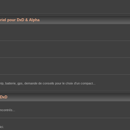
ériel pour DxD & Alpha
rip, batterie, gps, demande de conseils pour le choix d'un compact...
aDxD
ncontrés...
ci.