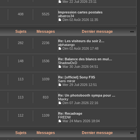
l
Mer 22 Juil 2026 23:11
e
l
e
C
r
t
d
o
m
e
e
Impression cartes postales
n
e
408
5525
r
r
albatros34
s
s
l
n
u
Dim 02 Août 2026 11:35
s
e
i
C
l
a
d
e
o
t
g
e
r
n
e
Sujets
Messages
Dernier message
e
r
m
s
r
n
e
u
l
i
Re: Les visiteurs du soir 2…
s
l
e
282
2236
e
alphatango
s
t
d
r
Dim 02 Août 2026 17:48
a
e
e
C
m
g
r
r
o
e
e
l
n
Re: Balance des blancs en mul…
n
s
e
148
1536
i
ShadowDxD
s
s
d
e
u
Mar 30 Juin 2026 04:51
a
e
r
C
l
g
r
m
o
t
e
n
e
Re: [officiel] Sony FX5
n
e
113
1039
i
s
Sans miroir
s
r
e
s
u
Mer 29 Juil 2026 12:51
l
r
a
C
l
e
m
g
o
t
d
e
e
Re: Un photobooth sympa pour …
n
e
e
113
810
s
Maxky
s
r
r
s
u
Dim 07 Juin 2026 22:16
l
n
a
C
l
e
i
g
o
t
d
e
e
Re: Recadrage
n
e
e
112
1109
r
FREDW
s
r
r
m
u
Mar 24 Mars 2026 18:04
l
n
e
C
l
e
i
s
o
t
d
e
s
n
e
Sujets
Messages
Dernier message
e
r
a
s
r
r
m
g
u
l