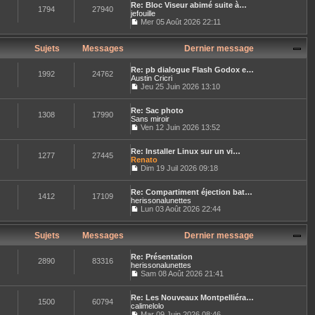
n
r
e
Re: Bloc Viseur abimé suite à…
r
e
s
1794
27940
n
jefouille
l
s
u
i
e
Mer 05 Août 2026 22:11
s
l
e
C
d
a
t
r
o
e
g
e
m
n
r
Sujets
Messages
Dernier message
e
r
e
s
n
l
s
u
i
e
s
Re: pb dialogue Flash Godox e…
l
e
1992
24762
d
a
Austin Cricri
t
r
e
g
Jeu 25 Juin 2026 13:10
e
m
r
C
e
r
e
n
o
l
s
i
Re: Sac photo
n
e
1308
17990
s
e
Sans miroir
s
d
a
r
u
Ven 12 Juin 2026 13:52
e
g
C
m
l
r
e
o
e
t
n
Re: Installer Linux sur un vi…
n
s
e
1277
27445
i
Renato
s
s
r
e
u
Dim 19 Juil 2026 09:18
a
l
r
C
l
g
e
m
o
t
e
d
e
Re: Compartiment éjection bat…
n
e
e
1412
17109
s
herissonalunettes
s
r
r
s
u
Lun 03 Août 2026 22:44
l
n
a
C
l
e
i
g
o
t
d
e
e
n
e
Sujets
Messages
Dernier message
e
r
s
r
r
m
u
l
n
e
Re: Présentation
l
e
2890
83316
i
s
herissonalunettes
t
d
e
s
Sam 08 Août 2026 21:41
e
e
r
a
C
r
r
m
g
o
l
n
e
e
Re: Les Nouveaux Montpelliéra…
n
e
1500
60794
i
s
calimelolo
s
d
e
s
u
Mar 09 Juin 2026 08:46