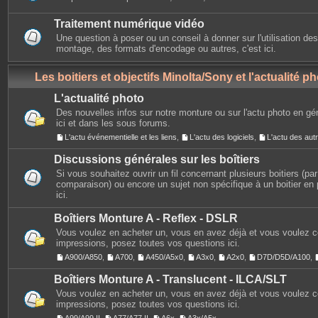
Traitement numérique vidéo
Une question à poser ou un conseil à donner sur l'utilisation des
montage, des formats d'encodage ou autres, c'est ici.
Les boitiers et objectifs Minolta/Sony et l'actualité p
L'actualité photo
Des nouvelles infos sur notre monture ou sur l'actu photo en gé
ici et dans les sous forums.
L'actu événementielle et les liens
,
L'actu des logiciels
,
L'actu des au
Discussions générales sur les boîtiers
Si vous souhaitez ouvrir un fil concernant plusieurs boitiers (p
comparaison) ou encore un sujet non spécifique à un boitier en p
ici.
Boîtiers Monture A - Reflex - DSLR
Vous voulez en acheter un, vous en avez déjà et vous voulez 
impressions, posez toutes vos questions ici.
A900/A850
,
A700
,
A450/A5x0
,
A3x0
,
A2x0
,
D7D/D5D/A100
,
Boîtiers Monture A - Translucent - ILCA/SLT
Vous voulez en acheter un, vous en avez déjà et vous voulez 
impressions, posez toutes vos questions ici.