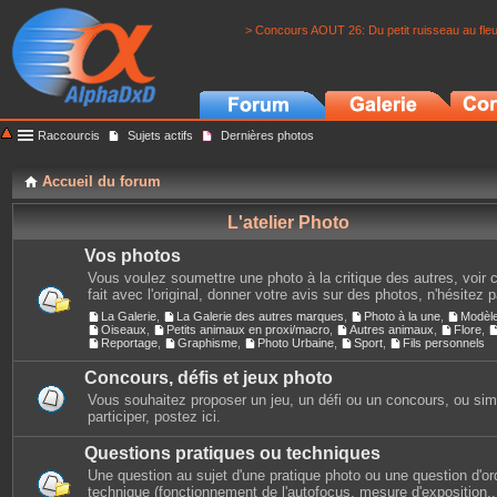
> Concours AOUT 26: Du petit ruisseau au fle
Raccourcis
Sujets actifs
Dernières photos
Accueil du forum
L'atelier Photo
Vos photos
Vous voulez soumettre une photo à la critique des autres, voir c
fait avec l'original, donner votre avis sur des photos, n'hésitez 
La Galerie
,
La Galerie des autres marques
,
Photo à la une
,
Modèl
Oiseaux
,
Petits animaux en proxi/macro
,
Autres animaux
,
Flore
,
Reportage
,
Graphisme
,
Photo Urbaine
,
Sport
,
Fils personnels
Concours, défis et jeux photo
Vous souhaitez proposer un jeu, un défi ou un concours, ou si
participer, postez ici.
Questions pratiques ou techniques
Une question au sujet d'une pratique photo ou une question d'or
technique (fonctionnement de l'autofocus, mesure d'exposition...)