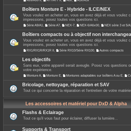
A99/A99 II
,
A77/A77 II
,
A6x
,
A3x/A5x
Boîtiers Monture E - Hybride - ILCE/NEX
Vous voulez en acheter un, vous en avez déjà et vous voulez 
impressions, posez toutes vos questions ici.
Série A9/A1
,
Série A7
,
NEX-7
,
NEX-6/A6x00
,
NEX série 3 et 5
Boîtiers compacts ou à objectif non interchange
Vous voulez en acheter un, vous en avez déjà et vous voulez 
impressions, posez toutes vos questions ici.
RX1/RX1R/RX1R II
,
Série RX10/Série RX100
,
Autres compacts
Les objectifs
Sans eux, votre appareil serait aveugle. Posez vos questions ou
votre expérience.
Monture A
,
Monture E
,
Montures adaptables sur boîtiers A ou E
,
C
Bricolage, nettoyage, réparation et SAV
Tout ce qui concerne la réparation et l'entretien de votre matérie
Les accessoires et matériel pour DxD & Alpha
Flashs & Eclairage
Tout ce qu'il vous faut pour éclairer, diffuser la lumière...
Supports & Transport