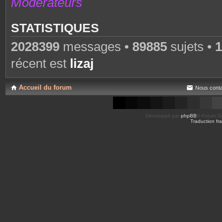
Modérateurs
STATISTIQUES
2028399
messages •
89885
sujets •
1
récent est
lizaj
Accueil du forum
Nous conta
Développé par
phpBB
® Forum So
Traduction fra