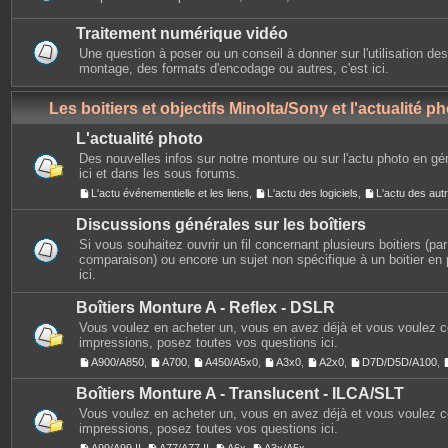
Traitement numérique vidéo
Une question à poser ou un conseil à donner sur l'utilisation des
montage, des formats d'encodage ou autres, c'est ici.
Les boitiers et objectifs Minolta/Sony et l'actualité p
L'actualité photo
Des nouvelles infos sur notre monture ou sur l'actu photo en gé
ici et dans les sous forums.
L'actu événementielle et les liens
,
L'actu des logiciels
,
L'actu des au
Discussions générales sur les boîtiers
Si vous souhaitez ouvrir un fil concernant plusieurs boitiers (p
comparaison) ou encore un sujet non spécifique à un boitier en p
ici.
Boîtiers Monture A - Reflex - DSLR
Vous voulez en acheter un, vous en avez déjà et vous voulez 
impressions, posez toutes vos questions ici.
A900/A850
,
A700
,
A450/A5x0
,
A3x0
,
A2x0
,
D7D/D5D/A100
,
Boîtiers Monture A - Translucent - ILCA/SLT
Vous voulez en acheter un, vous en avez déjà et vous voulez 
impressions, posez toutes vos questions ici.