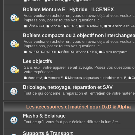
A99/A99 II
,
A77/A77 II
,
A6x
,
A3x/A5x
Boîtiers Monture E - Hybride - ILCE/NEX
Vous voulez en acheter un, vous en avez déjà et vous voulez 
impressions, posez toutes vos questions ici.
Série A9/A1
,
Série A7
,
NEX-7
,
NEX-6/A6x00
,
NEX série 3 et 5
Boîtiers compacts ou à objectif non interchange
Vous voulez en acheter un, vous en avez déjà et vous voulez 
impressions, posez toutes vos questions ici.
RX1/RX1R/RX1R II
,
Série RX10/Série RX100
,
Autres compacts
Les objectifs
Sans eux, votre appareil serait aveugle. Posez vos questions ou
votre expérience.
Monture A
,
Monture E
,
Montures adaptables sur boîtiers A ou E
,
C
Bricolage, nettoyage, réparation et SAV
Tout ce qui concerne la réparation et l'entretien de votre matérie
Les accessoires et matériel pour DxD & Alpha
Flashs & Eclairage
Tout ce qu'il vous faut pour éclairer, diffuser la lumière...
Supports & Transport