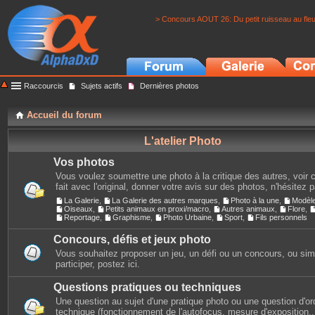
> Concours AOUT 26: Du petit ruisseau au fle
Raccourcis
Sujets actifs
Dernières photos
Accueil du forum
L'atelier Photo
Vos photos
Vous voulez soumettre une photo à la critique des autres, voir c
fait avec l'original, donner votre avis sur des photos, n'hésitez 
La Galerie
,
La Galerie des autres marques
,
Photo à la une
,
Modèl
Oiseaux
,
Petits animaux en proxi/macro
,
Autres animaux
,
Flore
,
Reportage
,
Graphisme
,
Photo Urbaine
,
Sport
,
Fils personnels
Concours, défis et jeux photo
Vous souhaitez proposer un jeu, un défi ou un concours, ou si
participer, postez ici.
Questions pratiques ou techniques
Une question au sujet d'une pratique photo ou une question d'or
technique (fonctionnement de l'autofocus, mesure d'exposition...)