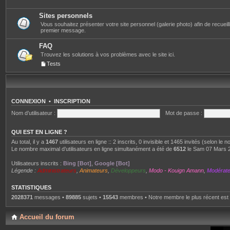
Sites personnels
Vous souhaitez présenter votre site personnel (galerie photo) afin de recueillir 
premier message.
FAQ
Trouvez les solutions à vos problèmes avec le site ici.
Tests
CONNEXION
•
INSCRIPTION
Nom d’utilisateur :
Mot de passe :
QUI EST EN LIGNE ?
Au total, il y a
1467
utilisateurs en ligne :: 2 inscrits, 0 invisible et 1465 invités (selon le
Le nombre maximal d’utilisateurs en ligne simultanément a été de
6512
le Sam 07 Mars 
Utilisateurs inscrits :
Bing [Bot]
,
Google [Bot]
Légende :
Administrateurs
,
Animateurs
,
Développeurs
,
Modo - Kouign Amann
,
Modérat
STATISTIQUES
2028371
messages •
89885
sujets •
15543
membres • Notre membre le plus récent est
Accueil du forum