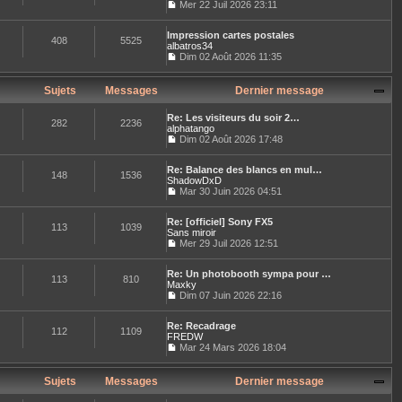
l
Mer 22 Juil 2026 23:11
e
l
e
C
r
t
d
o
m
e
e
Impression cartes postales
n
e
408
5525
r
r
albatros34
s
s
l
n
u
Dim 02 Août 2026 11:35
s
e
i
C
l
a
d
e
o
t
g
e
r
n
e
Sujets
Messages
Dernier message
e
r
m
s
r
n
e
u
l
i
Re: Les visiteurs du soir 2…
s
l
e
282
2236
e
alphatango
s
t
d
r
Dim 02 Août 2026 17:48
a
e
e
C
m
g
r
r
o
e
e
l
n
Re: Balance des blancs en mul…
n
s
e
148
1536
i
ShadowDxD
s
s
d
e
u
Mar 30 Juin 2026 04:51
a
e
r
C
l
g
r
m
o
t
e
n
e
Re: [officiel] Sony FX5
n
e
113
1039
i
s
Sans miroir
s
r
e
s
u
Mer 29 Juil 2026 12:51
l
r
a
C
l
e
m
g
o
t
d
e
e
Re: Un photobooth sympa pour …
n
e
e
113
810
s
Maxky
s
r
r
s
u
Dim 07 Juin 2026 22:16
l
n
a
C
l
e
i
g
o
t
d
e
e
Re: Recadrage
n
e
e
112
1109
r
FREDW
s
r
r
m
u
Mar 24 Mars 2026 18:04
l
n
e
C
l
e
i
s
o
t
d
e
s
n
e
Sujets
Messages
Dernier message
e
r
a
s
r
r
m
g
u
l