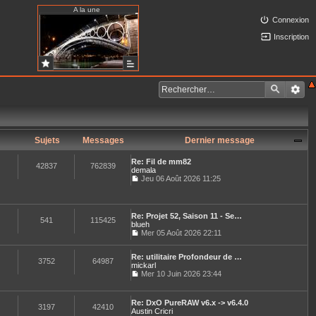
A la une
Connexion
Inscription
Sujets
Messages
Dernier message
Re: Fil de mm82
42837
762839
demala
Jeu 06 Août 2026 11:25
C
o
n
s
Re: Projet 52, Saison 11 - Se…
u
541
115425
blueh
l
Mer 05 Août 2026 22:11
t
C
e
o
r
Re: utilitaire Profondeur de …
n
3752
64987
l
mickarl
s
e
u
Mer 10 Juin 2026 23:44
d
C
l
e
o
t
r
n
e
Re: DxO PureRAW v6.x -> v6.4.0
n
s
3197
42410
r
Austin Cricri
i
u