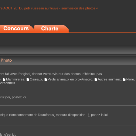
s AOUT 26: Du petit ruisseau au fleuve - soumission des photos <
r Photo
nt fait avec l'original, donner votre avis sur des photos, n'hésitez pas.
e
,
Mammifères
,
Oiseaux
,
Petits animaux en proxi/macro
,
Autres animaux
,
Flore
,
 personnels
iciper, postez ici.
ique (fonctionnement de l'autofocus, mesure d'exposition...), posez la ici.
, c'est ici.