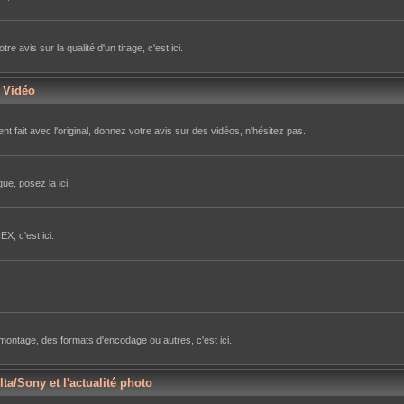
avis sur la qualité d'un tirage, c'est ici.
r Vidéo
nt fait avec l'original, donnez votre avis sur des vidéos, n'hésitez pas.
ue, posez la ici.
X, c'est ici.
e montage, des formats d'encodage ou autres, c'est ici.
lta/Sony et l'actualité photo