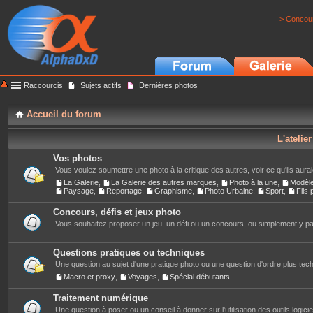
> Concour
Raccourcis
Sujets actifs
Dernières photos
Accueil du forum
L'atelie
Vos photos
Vous voulez soumettre une photo à la critique des autres, voir ce qu'ils auraie
La Galerie
,
La Galerie des autres marques
,
Photo à la une
,
Modèl
Paysage
,
Reportage
,
Graphisme
,
Photo Urbaine
,
Sport
,
Fils
Concours, défis et jeux photo
Vous souhaitez proposer un jeu, un défi ou un concours, ou simplement y part
Questions pratiques ou techniques
Une question au sujet d'une pratique photo ou une question d'ordre plus techn
Macro et proxy
,
Voyages
,
Spécial débutants
Traitement numérique
Une question à poser ou un conseil à donner sur l'utilisation des outils logiciels