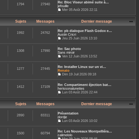
n
r
e
Re: Bloc Viseur abimé suite à…
r
e
s
1794
27940
n
jefouille
l
s
u
i
e
Mer 05 Août 2026 22:11
s
l
e
C
d
a
t
r
o
e
g
e
m
n
r
Sujets
Messages
Dernier message
e
r
e
s
n
l
s
u
i
e
s
Re: pb dialogue Flash Godox e…
l
e
1992
24762
d
a
Austin Cricri
t
r
e
g
Jeu 25 Juin 2026 13:10
e
m
r
C
e
r
e
n
o
l
s
i
Re: Sac photo
n
e
1308
17990
s
e
Sans miroir
s
d
a
r
u
Ven 12 Juin 2026 13:52
e
g
C
m
l
r
e
o
e
t
n
Re: Installer Linux sur un vi…
n
s
e
1277
27445
i
Renato
s
s
r
e
u
Dim 19 Juil 2026 09:18
a
l
r
C
l
g
e
m
o
t
e
d
e
Re: Compartiment éjection bat…
n
e
e
1412
17109
s
herissonalunettes
s
r
r
s
u
Lun 03 Août 2026 22:44
l
n
a
C
l
e
i
g
o
t
d
e
e
n
e
Sujets
Messages
Dernier message
e
r
s
r
r
m
u
l
n
e
Présentation
l
e
2890
83311
i
s
dordje
t
d
e
s
Lun 03 Août 2026 10:02
e
e
r
a
C
r
r
m
g
o
l
n
e
e
Re: Les Nouveaux Montpelliéra…
n
e
1500
60794
i
s
calimelolo
s
d
e
s
u
Mar 09 Juin 2026 08:46