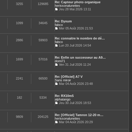
n
e
e
Re: Capteur photo organique
l
e
3255
129685
i
s
herissonalunettes
t
d
e
s
Jeu 28 Mai 2026 13:11
e
e
r
a
C
r
r
m
g
o
l
n
e
e
n
e
i
Re: Dyxum
s
s
1099
34645
d
e
fabco
s
u
e
r
Mer 05 Août 2026 21:53
a
l
r
C
m
g
t
n
o
e
e
e
i
Re: connaitre le nombre de dé…
n
s
2886
59903
r
e
fabco
s
s
l
r
u
Lun 20 Juil 2026 14:54
a
e
C
m
l
g
d
o
e
t
e
e
n
s
e
Re: Enfin un successeur au A9…
r
s
1699
57016
s
r
domi71
n
u
a
l
Ven 31 Juil 2026 11:24
i
l
g
e
C
e
t
e
d
o
r
e
e
n
m
Re: [Officiel] A7 V
r
r
s
2241
66500
e
Sans miroir
l
n
u
s
e
Mar 04 Août 2026 23:48
i
l
s
C
d
e
t
a
o
e
r
e
g
n
r
m
Re: RX10m5
r
e
s
182
5334
n
e
alphatango
l
u
i
s
e
Jeu 30 Juil 2026 18:53
l
e
s
C
d
t
r
a
o
e
e
m
g
n
r
Re: [Officiel] Tamron 12-20 m…
r
e
e
s
9809
204125
n
herissonalunettes
l
s
u
i
e
Mar 04 Août 2026 20:29
s
l
e
C
d
a
t
r
o
e
g
e
m