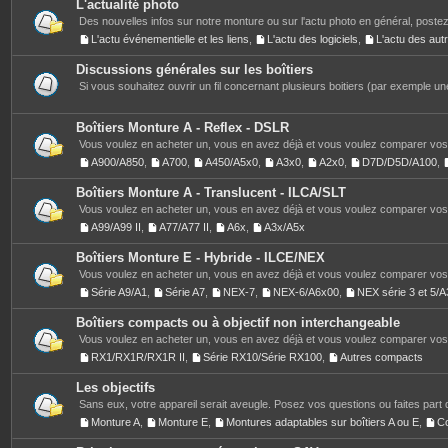
L'actualité photo
Des nouvelles infos sur notre monture ou sur l'actu photo en général, postez
L'actu événementielle et les liens
,
L'actu des logiciels
,
L'actu des au
Discussions générales sur les boîtiers
Si vous souhaitez ouvrir un fil concernant plusieurs boitiers (par exemple une
Boîtiers Monture A - Reflex - DSLR
Vous voulez en acheter un, vous en avez déjà et vous voulez comparer vos 
A900/A850
,
A700
,
A450/A5x0
,
A3x0
,
A2x0
,
D7D/D5D/A100
,
Boîtiers Monture A - Translucent - ILCA/SLT
Vous voulez en acheter un, vous en avez déjà et vous voulez comparer vos 
A99/A99 II
,
A77/A77 II
,
A6x
,
A3x/A5x
Boîtiers Monture E - Hybride - ILCE/NEX
Vous voulez en acheter un, vous en avez déjà et vous voulez comparer vos 
Série A9/A1
,
Série A7
,
NEX-7
,
NEX-6/A6x00
,
NEX série 3 et 5
Boîtiers compacts ou à objectif non interchangeable
Vous voulez en acheter un, vous en avez déjà et vous voulez comparer vos 
RX1/RX1R/RX1R II
,
Série RX10/Série RX100
,
Autres compacts
Les objectifs
Sans eux, votre appareil serait aveugle. Posez vos questions ou faites part 
Monture A
,
Monture E
,
Montures adaptables sur boîtiers A ou E
,
C