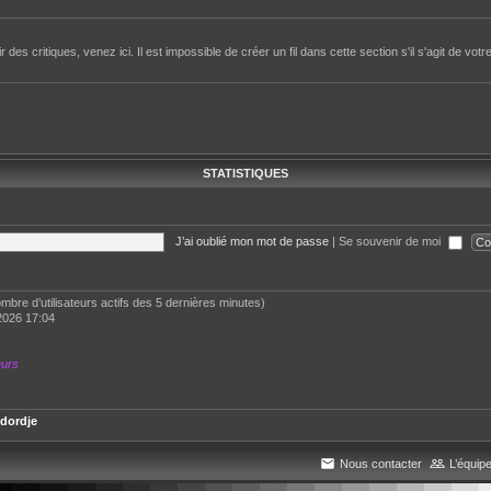
des critiques, venez ici. Il est impossible de créer un fil dans cette section s'il s'agit de votr
STATISTIQUES
J’ai oublié mon mot de passe
|
Se souvenir de moi
 nombre d’utilisateurs actifs des 5 dernières minutes)
2026 17:04
eurs
dordje
Nous contacter
L’équip