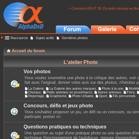
> Concours AOUT 26: Du petit ruisseau au fle
Raccourcis
Sujets actifs
Dernières photos
Accueil du forum
L'atelier Photo
Vos photos
Vous voulez soumettre une photo à la critique des autres, voir c
fait avec l'original, donner votre avis sur des photos, n'hésitez 
La Galerie
,
La Galerie des autres marques
,
Photo à la une
,
Modèl
Oiseaux
,
Petits animaux en proxi/macro
,
Autres animaux
,
Flore
,
Reportage
,
Graphisme
,
Photo Urbaine
,
Sport
,
Fils personnels
Concours, défis et jeux photo
Vous souhaitez proposer un jeu, un défi ou un concours, ou si
participer, postez ici.
Questions pratiques ou techniques
Une question au sujet d'une pratique photo ou une question d'or
technique (fonctionnement de l'autofocus, mesure d'exposition...)