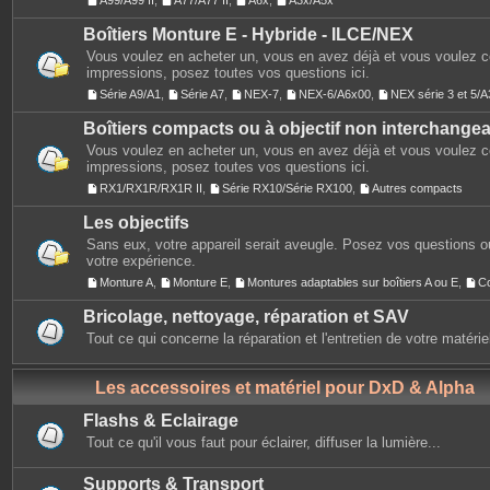
A99/A99 II
,
A77/A77 II
,
A6x
,
A3x/A5x
Boîtiers Monture E - Hybride - ILCE/NEX
Vous voulez en acheter un, vous en avez déjà et vous voulez 
impressions, posez toutes vos questions ici.
Série A9/A1
,
Série A7
,
NEX-7
,
NEX-6/A6x00
,
NEX série 3 et 5
Boîtiers compacts ou à objectif non interchange
Vous voulez en acheter un, vous en avez déjà et vous voulez 
impressions, posez toutes vos questions ici.
RX1/RX1R/RX1R II
,
Série RX10/Série RX100
,
Autres compacts
Les objectifs
Sans eux, votre appareil serait aveugle. Posez vos questions ou
votre expérience.
Monture A
,
Monture E
,
Montures adaptables sur boîtiers A ou E
,
C
Bricolage, nettoyage, réparation et SAV
Tout ce qui concerne la réparation et l'entretien de votre matérie
Les accessoires et matériel pour DxD & Alpha
Flashs & Eclairage
Tout ce qu'il vous faut pour éclairer, diffuser la lumière...
Supports & Transport