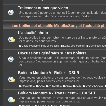
Traitement numérique vidéo
Une question à poser ou un conseil à donner sur l'utilisation des
montage, des formats d'encodage ou autres, c'est ici.
Les boitiers et objectifs Minolta/Sony et l'actualité p
L'actualité photo
Des nouvelles infos sur notre monture ou sur l'actu photo en gé
ici et dans les sous forums.
L'actu événementielle et les liens
,
L'actu des logiciels
,
L'actu des au
Discussions générales sur les boîtiers
Si vous souhaitez ouvrir un fil concernant plusieurs boitiers (p
comparaison) ou encore un sujet non spécifique à un boitier en p
ici.
Boîtiers Monture A - Reflex - DSLR
Vous voulez en acheter un, vous en avez déjà et vous voulez 
impressions, posez toutes vos questions ici.
A900/A850
,
A700
,
A450/A5x0
,
A3x0
,
A2x0
,
D7D/D5D/A100
,
Boîtiers Monture A - Translucent - ILCA/SLT
Vous voulez en acheter un, vous en avez déjà et vous voulez 
impressions, posez toutes vos questions ici.