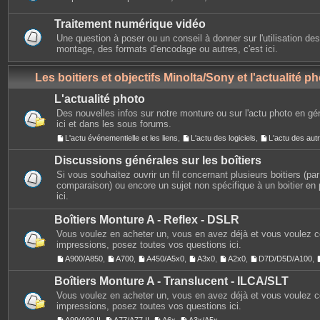
Traitement numérique vidéo
Une question à poser ou un conseil à donner sur l'utilisation des
montage, des formats d'encodage ou autres, c'est ici.
Les boitiers et objectifs Minolta/Sony et l'actualité p
L'actualité photo
Des nouvelles infos sur notre monture ou sur l'actu photo en gé
ici et dans les sous forums.
L'actu événementielle et les liens
,
L'actu des logiciels
,
L'actu des au
Discussions générales sur les boîtiers
Si vous souhaitez ouvrir un fil concernant plusieurs boitiers (p
comparaison) ou encore un sujet non spécifique à un boitier en p
ici.
Boîtiers Monture A - Reflex - DSLR
Vous voulez en acheter un, vous en avez déjà et vous voulez 
impressions, posez toutes vos questions ici.
A900/A850
,
A700
,
A450/A5x0
,
A3x0
,
A2x0
,
D7D/D5D/A100
,
Boîtiers Monture A - Translucent - ILCA/SLT
Vous voulez en acheter un, vous en avez déjà et vous voulez 
impressions, posez toutes vos questions ici.