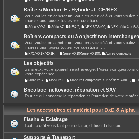
A99/A99 II
,
A77/A77 II
,
A6x
,
A3x/A5x
Boîtiers Monture E - Hybride - ILCE/NEX
Vous voulez en acheter un, vous en avez déjà et vous voulez 
impressions, posez toutes vos questions ici.
Série A9/A1
,
Série A7
,
NEX-7
,
NEX-6/A6x00
,
NEX série 3 et 5
Boîtiers compacts ou à objectif non interchange
Vous voulez en acheter un, vous en avez déjà et vous voulez 
impressions, posez toutes vos questions ici.
RX1/RX1R/RX1R II
,
Série RX10/Série RX100
,
Autres compacts
Les objectifs
Sans eux, votre appareil serait aveugle. Posez vos questions ou
votre expérience.
Monture A
,
Monture E
,
Montures adaptables sur boîtiers A ou E
,
C
Bricolage, nettoyage, réparation et SAV
Tout ce qui concerne la réparation et l'entretien de votre matérie
Les accessoires et matériel pour DxD & Alpha
Flashs & Eclairage
Tout ce qu'il vous faut pour éclairer, diffuser la lumière...
Supports & Transport