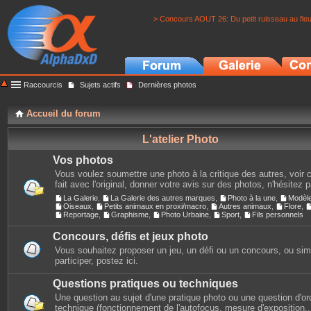
> Concours AOUT 26: Du petit ruisseau au fle
Raccourcis
Sujets actifs
Dernières photos
Accueil du forum
L'atelier Photo
Vos photos
Vous voulez soumettre une photo à la critique des autres, voir c
fait avec l'original, donner votre avis sur des photos, n'hésitez 
La Galerie
,
La Galerie des autres marques
,
Photo à la une
,
Modèl
Oiseaux
,
Petits animaux en proxi/macro
,
Autres animaux
,
Flore
,
Reportage
,
Graphisme
,
Photo Urbaine
,
Sport
,
Fils personnels
Concours, défis et jeux photo
Vous souhaitez proposer un jeu, un défi ou un concours, ou si
participer, postez ici.
Questions pratiques ou techniques
Une question au sujet d'une pratique photo ou une question d'or
technique (fonctionnement de l'autofocus, mesure d'exposition...)