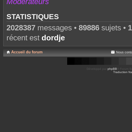
Modérateurs
STATISTIQUES
2028387
messages •
89886
sujets •
1
récent est
dordje
Accueil du forum
Nous conta
Développé par
phpBB
® Forum So
Traduction fra