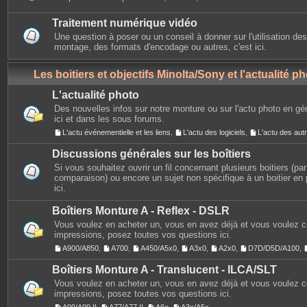
Traitement numérique vidéo
Une question à poser ou un conseil à donner sur l'utilisation des
montage, des formats d'encodage ou autres, c'est ici.
Les boitiers et objectifs Minolta/Sony et l'actualité p
L'actualité photo
Des nouvelles infos sur notre monture ou sur l'actu photo en gé
ici et dans les sous forums.
L'actu événementielle et les liens
,
L'actu des logiciels
,
L'actu des au
Discussions générales sur les boîtiers
Si vous souhaitez ouvrir un fil concernant plusieurs boitiers (p
comparaison) ou encore un sujet non spécifique à un boitier en p
ici.
Boîtiers Monture A - Reflex - DSLR
Vous voulez en acheter un, vous en avez déjà et vous voulez 
impressions, posez toutes vos questions ici.
A900/A850
,
A700
,
A450/A5x0
,
A3x0
,
A2x0
,
D7D/D5D/A100
,
Boîtiers Monture A - Translucent - ILCA/SLT
Vous voulez en acheter un, vous en avez déjà et vous voulez 
impressions, posez toutes vos questions ici.