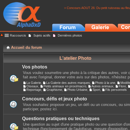
> Concours AOUT 26: Du petit ruisseau au fle
Raccourcis
Sujets actifs
Dernières photos
Accueil du forum
L'atelier Photo
Vos photos
Vous voulez soumettre une photo à la critique des autres, voir c
fait avec l'original, donner votre avis sur des photos, n'hésitez 
La Galerie
,
La Galerie des autres marques
,
Photo à la une
,
Modèl
Oiseaux
,
Petits animaux en proxi/macro
,
Autres animaux
,
Flore
,
Reportage
,
Graphisme
,
Photo Urbaine
,
Sport
,
Fils personnels
Concours, défis et jeux photo
Vous souhaitez proposer un jeu, un défi ou un concours, ou si
participer, postez ici.
Questions pratiques ou techniques
Une question au sujet d'une pratique photo ou une question d'or
technique (fonctionnement de l'autofocus, mesure d'exposition...)