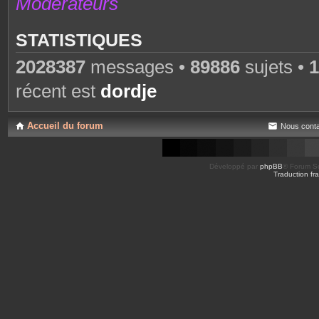
Modérateurs
STATISTIQUES
2028387
messages •
89886
sujets •
1
récent est
dordje
Accueil du forum
Nous conta
Développé par
phpBB
® Forum So
Traduction fra