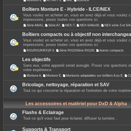
A99/A99 II
,
A77/A77 II
,
A6x
,
A3x/A5x
Boîtiers Monture E - Hybride - ILCE/NEX
Vous voulez en acheter un, vous en avez déjà et vous voulez 
impressions, posez toutes vos questions ici.
Série A9/A1
,
Série A7
,
NEX-7
,
NEX-6/A6x00
,
NEX série 3 et 5
Boîtiers compacts ou à objectif non interchange
Vous voulez en acheter un, vous en avez déjà et vous voulez 
impressions, posez toutes vos questions ici.
RX1/RX1R/RX1R II
,
Série RX10/Série RX100
,
Autres compacts
Les objectifs
Sans eux, votre appareil serait aveugle. Posez vos questions ou
votre expérience.
Monture A
,
Monture E
,
Montures adaptables sur boîtiers A ou E
,
C
Bricolage, nettoyage, réparation et SAV
Tout ce qui concerne la réparation et l'entretien de votre matérie
Les accessoires et matériel pour DxD & Alpha
Flashs & Eclairage
Tout ce qu'il vous faut pour éclairer, diffuser la lumière...
Supports & Transport