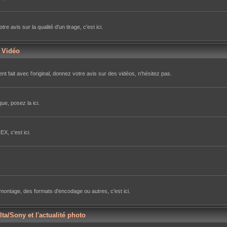
avis sur la qualité d'un tirage, c'est ici.
r Vidéo
nt fait avec l'original, donnez votre avis sur des vidéos, n'hésitez pas.
ue, posez la ici.
X, c'est ici.
e montage, des formats d'encodage ou autres, c'est ici.
lta/Sony et l'actualité photo