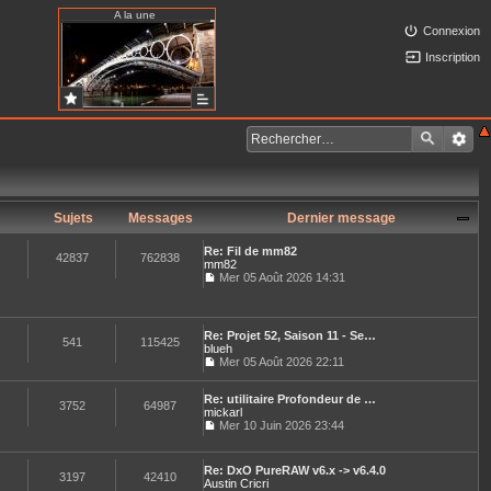
A la une
Connexion
Inscription
Sujets
Messages
Dernier message
Re: Fil de mm82
42837
762838
mm82
Mer 05 Août 2026 14:31
C
o
n
s
Re: Projet 52, Saison 11 - Se…
u
541
115425
blueh
l
Mer 05 Août 2026 22:11
t
C
e
o
r
Re: utilitaire Profondeur de …
n
3752
64987
l
mickarl
s
e
u
Mer 10 Juin 2026 23:44
d
C
l
e
o
t
r
n
e
Re: DxO PureRAW v6.x -> v6.4.0
n
s
3197
42410
r
Austin Cricri
i
u