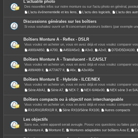
L'actualité photo
Des nouvelles infos sur notre monture ou sur l'actu photo en général, postez
L'actu événementielle et les liens
,
L'actu des logiciels
,
L'actu des au
Discussions générales sur les boîtiers
Si vous souhaitez ouvrir un fil concernant plusieurs boitiers (par exemple une
Boîtiers Monture A - Reflex - DSLR
Vous voulez en acheter un, vous en avez déjà et vous voulez comparer vos 
A900/A850
,
A700
,
A450/A5x0
,
A3x0
,
A2x0
,
D7D/D5D/A100
,
Boîtiers Monture A - Translucent - ILCA/SLT
Vous voulez en acheter un, vous en avez déjà et vous voulez comparer vos 
A99/A99 II
,
A77/A77 II
,
A6x
,
A3x/A5x
Boîtiers Monture E - Hybride - ILCE/NEX
Vous voulez en acheter un, vous en avez déjà et vous voulez comparer vos 
Série A9/A1
,
Série A7
,
NEX-7
,
NEX-6/A6x00
,
NEX série 3 et 5
Boîtiers compacts ou à objectif non interchangeable
Vous voulez en acheter un, vous en avez déjà et vous voulez comparer vos 
RX1/RX1R/RX1R II
,
Série RX10/Série RX100
,
Autres compacts
Les objectifs
Sans eux, votre appareil serait aveugle. Posez vos questions ou faites part 
Monture A
,
Monture E
,
Montures adaptables sur boîtiers A ou E
,
C