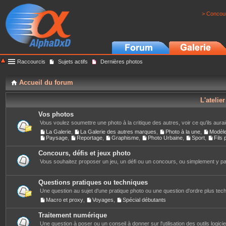
> Concour
Raccourcis
Sujets actifs
Dernières photos
Accueil du forum
L'atelie
Vos photos
Vous voulez soumettre une photo à la critique des autres, voir ce qu'ils auraie
La Galerie
,
La Galerie des autres marques
,
Photo à la une
,
Modèl
Paysage
,
Reportage
,
Graphisme
,
Photo Urbaine
,
Sport
,
Fils
Concours, défis et jeux photo
Vous souhaitez proposer un jeu, un défi ou un concours, ou simplement y part
Questions pratiques ou techniques
Une question au sujet d'une pratique photo ou une question d'ordre plus techn
Macro et proxy
,
Voyages
,
Spécial débutants
Traitement numérique
Une question à poser ou un conseil à donner sur l'utilisation des outils logiciels