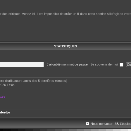
des critiques, venez ici. Il est impossible de créer un fil dans cette section s'il s'agit de votr
STATISTIQUES
J’ai oublié mon mot de passe
|
Se souvenir de moi
ombre d’utilisateurs actifs des 5 dernières minutes)
2026 17:04
eurs
dordje
Nous contacter
L’équip