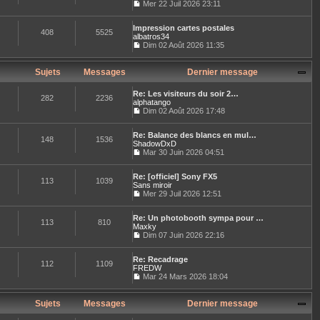
l
Mer 22 Juil 2026 23:11
e
l
e
C
r
t
d
o
m
e
e
Impression cartes postales
n
e
408
5525
r
r
albatros34
s
s
l
n
u
Dim 02 Août 2026 11:35
s
e
i
C
l
a
d
e
o
t
g
e
r
n
e
Sujets
Messages
Dernier message
e
r
m
s
r
n
e
u
l
i
Re: Les visiteurs du soir 2…
s
l
e
282
2236
e
alphatango
s
t
d
r
Dim 02 Août 2026 17:48
a
e
e
C
m
g
r
r
o
e
e
l
n
Re: Balance des blancs en mul…
n
s
e
148
1536
i
ShadowDxD
s
s
d
e
u
Mar 30 Juin 2026 04:51
a
e
r
C
l
g
r
m
o
t
e
n
e
Re: [officiel] Sony FX5
n
e
113
1039
i
s
Sans miroir
s
r
e
s
u
Mer 29 Juil 2026 12:51
l
r
a
C
l
e
m
g
o
t
d
e
e
Re: Un photobooth sympa pour …
n
e
e
113
810
s
Maxky
s
r
r
s
u
Dim 07 Juin 2026 22:16
l
n
a
C
l
e
i
g
o
t
d
e
e
Re: Recadrage
n
e
e
112
1109
r
FREDW
s
r
r
m
u
Mar 24 Mars 2026 18:04
l
n
e
C
l
e
i
s
o
t
d
e
s
n
e
Sujets
Messages
Dernier message
e
r
a
s
r
r
m
g
u
l