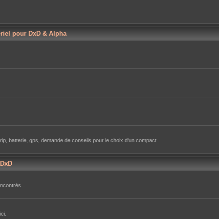
ériel pour DxD & Alpha
rip, batterie, gps, demande de conseils pour le choix d'un compact...
aDxD
ncontrés...
ci.