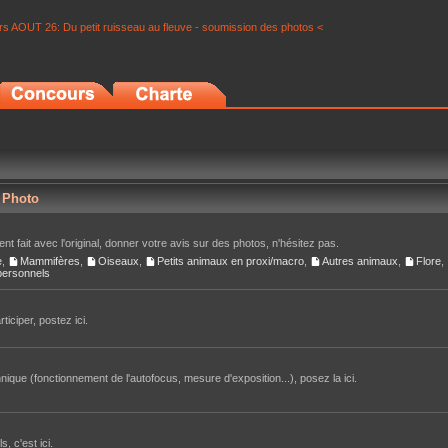
s AOUT 26: Du petit ruisseau au fleuve - soumission des photos <
r Photo
nt fait avec l'original, donner votre avis sur des photos, n'hésitez pas.
e
,
Mammifères
,
Oiseaux
,
Petits animaux en proxi/macro
,
Autres animaux
,
Flore
,
 personnels
iciper, postez ici.
ique (fonctionnement de l'autofocus, mesure d'exposition...), posez la ici.
, c'est ici.