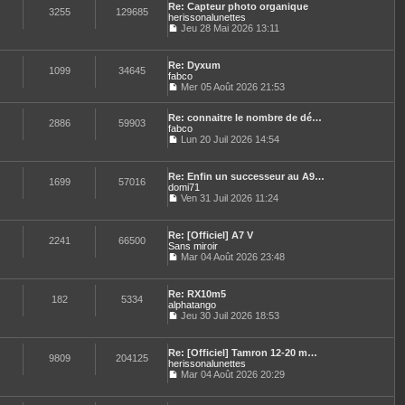
n
e
e
Re: Capteur photo organique
l
e
3255
129685
i
s
herissonalunettes
t
d
e
s
Jeu 28 Mai 2026 13:11
e
e
r
a
C
r
r
m
g
o
l
n
e
e
n
e
i
Re: Dyxum
s
s
1099
34645
d
e
fabco
s
u
e
r
Mer 05 Août 2026 21:53
a
l
r
C
m
g
t
n
o
e
e
e
i
Re: connaitre le nombre de dé…
n
s
2886
59903
r
e
fabco
s
s
l
r
u
Lun 20 Juil 2026 14:54
a
e
C
m
l
g
d
o
e
t
e
e
n
s
e
Re: Enfin un successeur au A9…
r
s
1699
57016
s
r
domi71
n
u
a
l
Ven 31 Juil 2026 11:24
i
l
g
e
C
e
t
e
d
o
r
e
e
n
m
Re: [Officiel] A7 V
r
r
s
2241
66500
e
Sans miroir
l
n
u
s
e
Mar 04 Août 2026 23:48
i
l
s
C
d
e
t
a
o
e
r
e
g
n
r
m
Re: RX10m5
r
e
s
182
5334
n
e
alphatango
l
u
i
s
e
Jeu 30 Juil 2026 18:53
l
e
s
C
d
t
r
a
o
e
e
m
g
n
r
Re: [Officiel] Tamron 12-20 m…
r
e
e
s
9809
204125
n
herissonalunettes
l
s
u
i
e
Mar 04 Août 2026 20:29
s
l
e
C
d
a
t
r
o
e
g
e
m