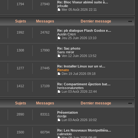
n
r
e
Re: Bloc Viseur abimé suite à…
r
e
s
1794
27940
n
jefouille
l
s
u
i
e
Mer 05 Août 2026 22:11
s
l
e
C
d
a
t
r
o
e
g
e
m
n
r
Sujets
Messages
Dernier message
e
r
e
s
n
l
s
u
i
e
s
Re: pb dialogue Flash Godox e…
l
e
1992
24762
d
a
Austin Cricri
t
r
e
g
Jeu 25 Juin 2026 13:10
e
m
r
C
e
r
e
n
o
l
s
i
Re: Sac photo
n
e
1308
17990
s
e
Sans miroir
s
d
a
r
u
Ven 12 Juin 2026 13:52
e
g
C
m
l
r
e
o
e
t
n
Re: Installer Linux sur un vi…
n
s
e
1277
27445
i
Renato
s
s
r
e
u
Dim 19 Juil 2026 09:18
a
l
r
C
l
g
e
m
o
t
e
d
e
Re: Compartiment éjection bat…
n
e
e
1412
17109
s
herissonalunettes
s
r
r
s
u
Lun 03 Août 2026 22:44
l
n
a
C
l
e
i
g
o
t
d
e
e
n
e
Sujets
Messages
Dernier message
e
r
s
r
r
m
u
l
n
e
Présentation
l
e
2890
83311
i
s
dordje
t
d
e
s
Lun 03 Août 2026 10:02
e
e
r
a
C
r
r
m
g
o
l
n
e
e
Re: Les Nouveaux Montpelliéra…
n
e
1500
60794
i
s
calimelolo
s
d
e
s
u
Mar 09 Juin 2026 08:46