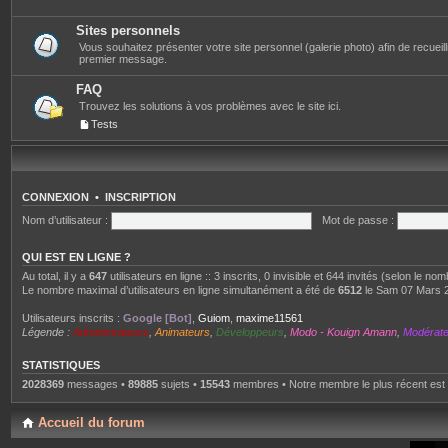
Sites personnels
Vous souhaitez présenter votre site personnel (galerie photo) afin de recueillir 
premier message.
FAQ
Trouvez les solutions à vos problèmes avec le site ici.
Tests
CONNEXION
•
INSCRIPTION
Nom d’utilisateur :
Mot de passe :
QUI EST EN LIGNE ?
Au total, il y a
647
utilisateurs en ligne :: 3 inscrits, 0 invisible et 644 invités (selon le n
Le nombre maximal d’utilisateurs en ligne simultanément a été de
6512
le Sam 07 Mars 
Utilisateurs inscrits :
Google [Bot]
,
Guiom
,
maxime11561
Légende :
Administrateurs
,
Animateurs
,
Développeurs
,
Modo - Kouign Amann
,
Modérat
STATISTIQUES
2028369
messages •
89885
sujets •
15543
membres • Notre membre le plus récent est
Accueil du forum