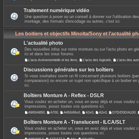
Traitement numérique vidéo
Une question à poser ou un conseil à donner sur l'utilisation des
montage, des formats d'encodage ou autres, c'est ici.
Les boitiers et objectifs Minolta/Sony et l'actualité p
L'actualité photo
Des nouvelles infos sur notre monture ou sur l'actu photo en gé
ici et dans les sous forums.
L'actu événementielle et les liens
,
L'actu des logiciels
,
L'actu des au
Discussions générales sur les boîtiers
Si vous souhaitez ouvrir un fil concernant plusieurs boitiers (p
comparaison) ou encore un sujet non spécifique à un boitier en p
ici.
Boîtiers Monture A - Reflex - DSLR
Vous voulez en acheter un, vous en avez déjà et vous voulez 
impressions, posez toutes vos questions ici.
A900/A850
,
A700
,
A450/A5x0
,
A3x0
,
A2x0
,
D7D/D5D/A100
,
Boîtiers Monture A - Translucent - ILCA/SLT
Vous voulez en acheter un, vous en avez déjà et vous voulez 
impressions, posez toutes vos questions ici.