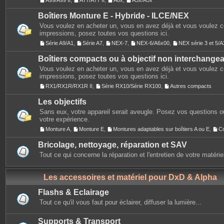
A99/A99 II
,
A77/A77 II
,
A6x
,
A3x/A5x
Boîtiers Monture E - Hybride - ILCE/NEX
Vous voulez en acheter un, vous en avez déjà et vous voulez 
impressions, posez toutes vos questions ici.
Série A9/A1
,
Série A7
,
NEX-7
,
NEX-6/A6x00
,
NEX série 3 et 5
Boîtiers compacts ou à objectif non interchange
Vous voulez en acheter un, vous en avez déjà et vous voulez 
impressions, posez toutes vos questions ici.
RX1/RX1R/RX1R II
,
Série RX10/Série RX100
,
Autres compacts
Les objectifs
Sans eux, votre appareil serait aveugle. Posez vos questions ou
votre expérience.
Monture A
,
Monture E
,
Montures adaptables sur boîtiers A ou E
,
C
Bricolage, nettoyage, réparation et SAV
Tout ce qui concerne la réparation et l'entretien de votre matérie
Les accessoires et matériel pour DxD & Alpha
Flashs & Eclairage
Tout ce qu'il vous faut pour éclairer, diffuser la lumière...
Supports & Transport