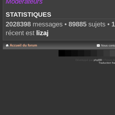
Modérateurs
STATISTIQUES
2028398
messages •
89885
sujets •
1
récent est
lizaj
Accueil du forum
Nous conta
Développé par
phpBB
® Forum So
Traduction fra