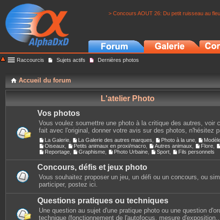
> Concours AOUT 26: Du petit ruisseau au fle
Raccourcis
Sujets actifs
Dernières photos
Accueil du forum
L'atelier Photo
Vos photos
Vous voulez soumettre une photo à la critique des autres, voir c
fait avec l'original, donner votre avis sur des photos, n'hésitez 
La Galerie
,
La Galerie des autres marques
,
Photo à la une
,
Modèl
Oiseaux
,
Petits animaux en proxi/macro
,
Autres animaux
,
Flore
,
Reportage
,
Graphisme
,
Photo Urbaine
,
Sport
,
Fils personnels
Concours, défis et jeux photo
Vous souhaitez proposer un jeu, un défi ou un concours, ou si
participer, postez ici.
Questions pratiques ou techniques
Une question au sujet d'une pratique photo ou une question d'or
technique (fonctionnement de l'autofocus, mesure d'exposition...)