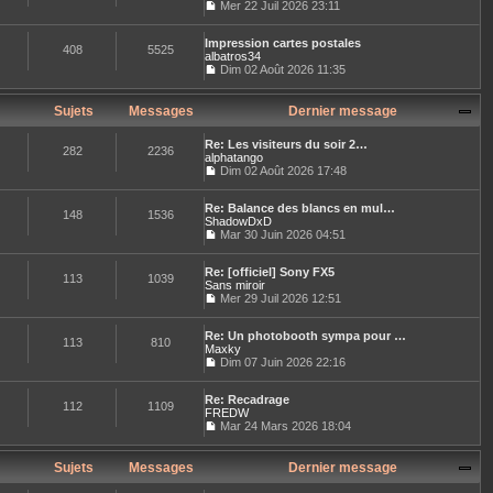
l
Mer 22 Juil 2026 23:11
e
l
e
C
r
t
d
o
m
e
e
Impression cartes postales
n
e
408
5525
r
r
albatros34
s
s
l
n
u
Dim 02 Août 2026 11:35
s
e
i
C
l
a
d
e
o
t
g
e
r
n
e
Sujets
Messages
Dernier message
e
r
m
s
r
n
e
u
l
i
Re: Les visiteurs du soir 2…
s
l
e
282
2236
e
alphatango
s
t
d
r
Dim 02 Août 2026 17:48
a
e
e
C
m
g
r
r
o
e
e
l
n
Re: Balance des blancs en mul…
n
s
e
148
1536
i
ShadowDxD
s
s
d
e
u
Mar 30 Juin 2026 04:51
a
e
r
C
l
g
r
m
o
t
e
n
e
Re: [officiel] Sony FX5
n
e
113
1039
i
s
Sans miroir
s
r
e
s
u
Mer 29 Juil 2026 12:51
l
r
a
C
l
e
m
g
o
t
d
e
e
Re: Un photobooth sympa pour …
n
e
e
113
810
s
Maxky
s
r
r
s
u
Dim 07 Juin 2026 22:16
l
n
a
C
l
e
i
g
o
t
d
e
e
Re: Recadrage
n
e
e
112
1109
r
FREDW
s
r
r
m
u
Mar 24 Mars 2026 18:04
l
n
e
C
l
e
i
s
o
t
d
e
s
n
e
Sujets
Messages
Dernier message
e
r
a
s
r
r
m
g
u
l