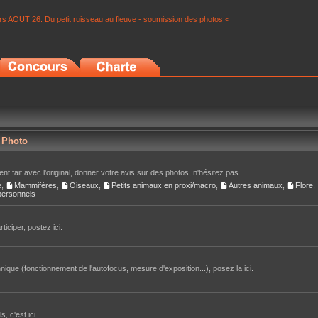
s AOUT 26: Du petit ruisseau au fleuve - soumission des photos <
r Photo
nt fait avec l'original, donner votre avis sur des photos, n'hésitez pas.
e
,
Mammifères
,
Oiseaux
,
Petits animaux en proxi/macro
,
Autres animaux
,
Flore
,
 personnels
iciper, postez ici.
ique (fonctionnement de l'autofocus, mesure d'exposition...), posez la ici.
, c'est ici.