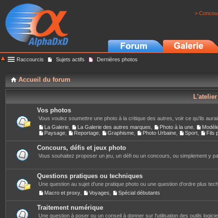
> Concour
Raccourcis
Sujets actifs
Dernières photos
Accueil du forum
L'atelie
Vos photos
Vous voulez soumettre une photo à la critique des autres, voir ce qu'ils auraie
La Galerie
,
La Galerie des autres marques
,
Photo à la une
,
Modèl
Paysage
,
Reportage
,
Graphisme
,
Photo Urbaine
,
Sport
,
Fils
Concours, défis et jeux photo
Vous souhaitez proposer un jeu, un défi ou un concours, ou simplement y part
Questions pratiques ou techniques
Une question au sujet d'une pratique photo ou une question d'ordre plus techn
Macro et proxy
,
Voyages
,
Spécial débutants
Traitement numérique
Une question à poser ou un conseil à donner sur l'utilisation des outils logiciels