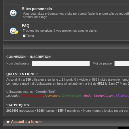
Sites personnels
Vous souhaitez présenter votre site personnel (galerie photo) afin de recueillir 
premier message.
FAQ
Trouvez les solutions à vos problèmes avec le site ici.
Tests
CONNEXION
•
INSCRIPTION
Nom d’utilisateur :
Mot de passe :
QUI EST EN LIGNE ?
Au total, il y a
889
utilisateurs en ligne :: 1 inscrit, 0 invisible et 888 invités (selon le nom
Le nombre maximal d’utilisateurs en ligne simultanément a été de
6512
le Sam 07 Mars 
Utilisateurs inscrits :
Google [Bot]
Légende :
Administrateurs
,
Animateurs
,
Développeurs
,
Modo - Kouign Amann
,
Modérat
STATISTIQUES
2028406
messages •
89884
sujets •
15544
membres • Notre membre le plus récent est
Accueil du forum