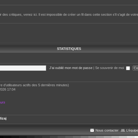
des critiques, venez ici. Il est impossible de créer un fil dans cette section s'il s'agit de votr
STATISTIQUES
J’ai oublié mon mot de passe
|
Se souvenir de moi
bre d’utilisateurs actifs des 5 dernières minutes)
2026 17:04
eurs
lizaj
Nous contacter
L’équip