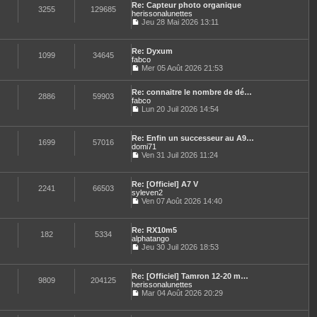
n
e
e
Re: Capteur photo organique
l
e
3255
129685
i
s
herissonalunettes
t
d
e
s
Jeu 28 Mai 2026 13:11
e
e
r
a
C
r
r
m
g
o
l
n
e
e
n
e
i
Re: Dyxum
s
s
1099
34645
d
e
fabco
s
u
e
r
Mer 05 Août 2026 21:53
a
l
r
C
m
g
t
n
o
e
e
e
i
Re: connaitre le nombre de dé…
n
s
2886
59903
r
e
fabco
s
s
l
r
u
Lun 20 Juil 2026 14:54
a
e
C
m
l
g
d
o
e
t
e
e
n
s
e
Re: Enfin un successeur au A9…
r
s
1699
57016
s
r
domi71
n
u
a
l
Ven 31 Juil 2026 11:24
i
l
g
e
C
e
t
e
d
o
r
e
e
n
m
Re: [Officiel] A7 V
r
r
s
2241
66503
e
syleven2
l
n
u
s
e
Ven 07 Août 2026 14:40
i
l
s
C
d
e
t
a
o
e
r
e
g
n
r
m
Re: RX10m5
r
e
s
182
5334
n
e
alphatango
l
u
i
s
e
Jeu 30 Juil 2026 18:53
l
e
s
C
d
t
r
a
o
e
e
m
g
n
r
Re: [Officiel] Tamron 12-20 m…
r
e
e
s
9809
204125
n
herissonalunettes
l
s
u
i
e
Mar 04 Août 2026 20:29
s
l
e
C
d
a
t
r
o
e
g
e
m