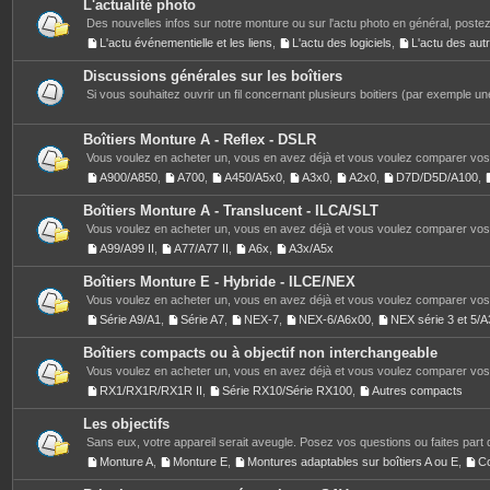
L'actualité photo
Des nouvelles infos sur notre monture ou sur l'actu photo en général, postez
L'actu événementielle et les liens
,
L'actu des logiciels
,
L'actu des au
Discussions générales sur les boîtiers
Si vous souhaitez ouvrir un fil concernant plusieurs boitiers (par exemple une
Boîtiers Monture A - Reflex - DSLR
Vous voulez en acheter un, vous en avez déjà et vous voulez comparer vos 
A900/A850
,
A700
,
A450/A5x0
,
A3x0
,
A2x0
,
D7D/D5D/A100
,
Boîtiers Monture A - Translucent - ILCA/SLT
Vous voulez en acheter un, vous en avez déjà et vous voulez comparer vos 
A99/A99 II
,
A77/A77 II
,
A6x
,
A3x/A5x
Boîtiers Monture E - Hybride - ILCE/NEX
Vous voulez en acheter un, vous en avez déjà et vous voulez comparer vos 
Série A9/A1
,
Série A7
,
NEX-7
,
NEX-6/A6x00
,
NEX série 3 et 5
Boîtiers compacts ou à objectif non interchangeable
Vous voulez en acheter un, vous en avez déjà et vous voulez comparer vos 
RX1/RX1R/RX1R II
,
Série RX10/Série RX100
,
Autres compacts
Les objectifs
Sans eux, votre appareil serait aveugle. Posez vos questions ou faites part 
Monture A
,
Monture E
,
Montures adaptables sur boîtiers A ou E
,
C