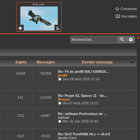
A la une
Connexion
Inscription
Sujets
Messages
Dernier message
Re: Fil de jmr80 MAJ 03/08/20…
42838
762859
jmr80
Sam 08 Août 2026 12:14
C
o
n
s
Re: Projet 52, Saison 11 - Se…
u
541
115430
Renato
l
Ven 07 Août 2026 18:15
t
C
e
o
r
Re: utilitaire Profondeur de …
n
3752
64987
l
mickarl
s
e
u
Mer 10 Juin 2026 23:44
d
C
l
e
o
t
r
n
e
Re: DxO PureRAW v6.x -> v6.4.0
n
s
3197
42410
r
Austin Cricri
i
u