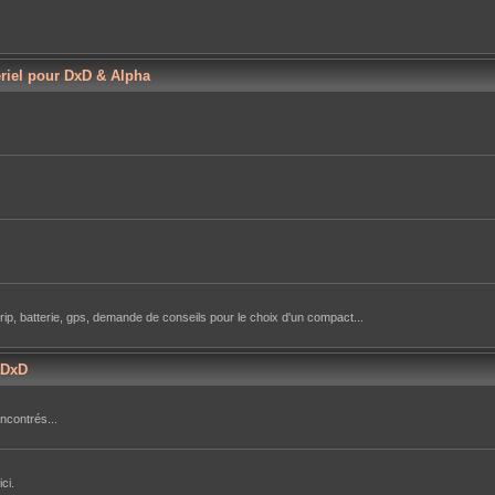
ériel pour DxD & Alpha
rip, batterie, gps, demande de conseils pour le choix d'un compact...
aDxD
ncontrés...
ci.