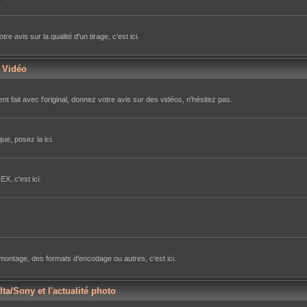
avis sur la qualité d'un tirage, c'est ici.
r Vidéo
nt fait avec l'original, donnez votre avis sur des vidéos, n'hésitez pas.
ue, posez la ici.
X, c'est ici.
e montage, des formats d'encodage ou autres, c'est ici.
lta/Sony et l'actualité photo