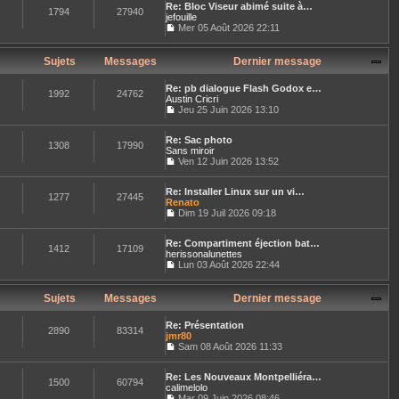
n
r
e
Re: Bloc Viseur abimé suite à…
r
e
s
1794
27940
n
jefouille
l
s
u
i
e
Mer 05 Août 2026 22:11
s
l
e
C
d
a
t
r
o
e
g
e
m
n
r
Sujets
Messages
Dernier message
e
r
e
s
n
l
s
u
i
e
s
Re: pb dialogue Flash Godox e…
l
e
1992
24762
d
a
Austin Cricri
t
r
e
g
Jeu 25 Juin 2026 13:10
e
m
r
C
e
r
e
n
o
l
s
i
Re: Sac photo
n
e
1308
17990
s
e
Sans miroir
s
d
a
r
u
Ven 12 Juin 2026 13:52
e
g
C
m
l
r
e
o
e
t
n
Re: Installer Linux sur un vi…
n
s
e
1277
27445
i
Renato
s
s
r
e
u
Dim 19 Juil 2026 09:18
a
l
r
C
l
g
e
m
o
t
e
d
e
Re: Compartiment éjection bat…
n
e
e
1412
17109
s
herissonalunettes
s
r
r
s
u
Lun 03 Août 2026 22:44
l
n
a
C
l
e
i
g
o
t
d
e
e
n
e
Sujets
Messages
Dernier message
e
r
s
r
r
m
u
l
n
e
Re: Présentation
l
e
2890
83314
i
s
jmr80
t
d
e
s
Sam 08 Août 2026 11:33
e
e
r
a
C
r
r
m
g
o
l
n
e
e
Re: Les Nouveaux Montpelliéra…
n
e
1500
60794
i
s
calimelolo
s
d
e
s
u
Mar 09 Juin 2026 08:46