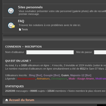
Sites personnels
Vous souhaitez présenter votre site personnel (galerie photo) afin de recueillir 
premier message.
FAQ
Trouvez les solutions à vos problèmes avec le site ici.
Tests
CONNEXION
•
INSCRIPTION
Nom d’utilisateur :
Mot de passe :
QUI EST EN LIGNE ?
Au total, il y a
1028
utilisateurs en ligne :: 4 inscrits, 0 invisible et 1024 invités (selon le
Le nombre maximal d’utilisateurs en ligne simultanément a été de
6512
le Sam 07 Mars 
Utilisateurs inscrits :
Bing [Bot]
,
Google [Bot]
,
Guiom
,
Majestic-12 [Bot]
Légende :
Administrateurs
,
Animateurs
,
Développeurs
,
Modo - Kouign Amann
,
Modérat
STATISTIQUES
2028399
messages •
89885
sujets •
15544
membres • Notre membre le plus récent est
Accueil du forum