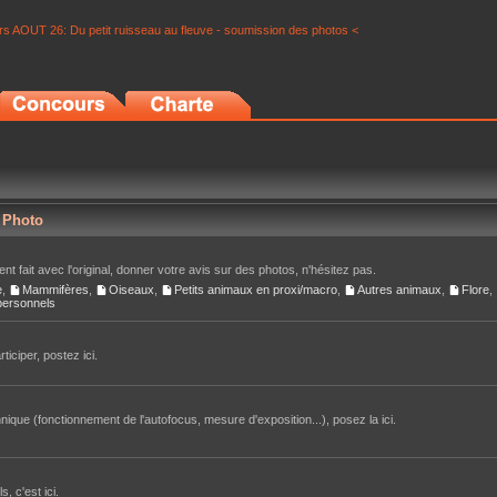
s AOUT 26: Du petit ruisseau au fleuve - soumission des photos <
r Photo
nt fait avec l'original, donner votre avis sur des photos, n'hésitez pas.
e
,
Mammifères
,
Oiseaux
,
Petits animaux en proxi/macro
,
Autres animaux
,
Flore
,
 personnels
iciper, postez ici.
ique (fonctionnement de l'autofocus, mesure d'exposition...), posez la ici.
, c'est ici.