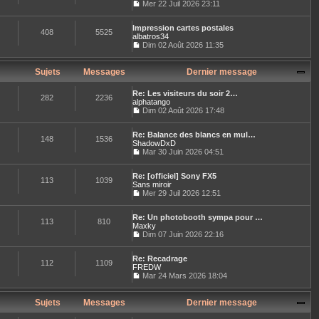
l
Mer 22 Juil 2026 23:11
e
l
e
C
r
t
d
o
m
e
e
Impression cartes postales
n
e
408
5525
r
r
albatros34
s
s
l
n
u
Dim 02 Août 2026 11:35
s
e
i
C
l
a
d
e
o
t
g
e
r
n
e
Sujets
Messages
Dernier message
e
r
m
s
r
n
e
u
l
i
Re: Les visiteurs du soir 2…
s
l
e
282
2236
e
alphatango
s
t
d
r
Dim 02 Août 2026 17:48
a
e
e
C
m
g
r
r
o
e
e
l
n
Re: Balance des blancs en mul…
n
s
e
148
1536
i
ShadowDxD
s
s
d
e
u
Mar 30 Juin 2026 04:51
a
e
r
C
l
g
r
m
o
t
e
n
e
Re: [officiel] Sony FX5
n
e
113
1039
i
s
Sans miroir
s
r
e
s
u
Mer 29 Juil 2026 12:51
l
r
a
C
l
e
m
g
o
t
d
e
e
Re: Un photobooth sympa pour …
n
e
e
113
810
s
Maxky
s
r
r
s
u
Dim 07 Juin 2026 22:16
l
n
a
C
l
e
i
g
o
t
d
e
e
Re: Recadrage
n
e
e
112
1109
r
FREDW
s
r
r
m
u
Mar 24 Mars 2026 18:04
l
n
e
C
l
e
i
s
o
t
d
e
s
n
e
Sujets
Messages
Dernier message
e
r
a
s
r
r
m
g
u
l