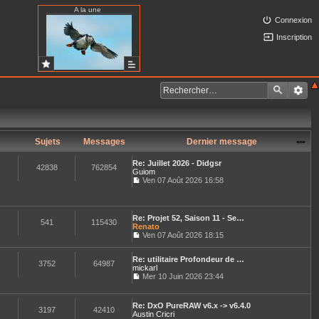
A la une
Connexion
Inscription
Sujets
Messages
Dernier message
Re: Juillet 2026 - Didgsr
42838
762854
Guiom
Ven 07 Août 2026 16:58
C
o
n
s
Re: Projet 52, Saison 11 - Se…
u
541
115430
Renato
l
Ven 07 Août 2026 18:15
t
C
e
o
r
Re: utilitaire Profondeur de …
n
3752
64987
l
mickarl
s
e
u
Mer 10 Juin 2026 23:44
d
C
l
e
o
t
r
n
e
Re: DxO PureRAW v6.x -> v6.4.0
n
s
3197
42410
r
Austin Cricri
i
u