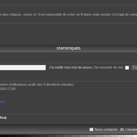
des critiques, venez ici. Il est impossible de créer un fil dans cette section s'il s'agit de votr
STATISTIQUES
J’ai oublié mon mot de passe
|
Se souvenir de moi
 nombre d’utilisateurs actifs des 5 dernières minutes)
2026 17:04
eurs
lizaj
Nous contacter
L’équip