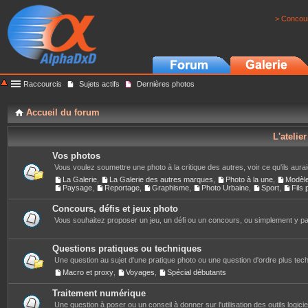
> Concour
Raccourcis
Sujets actifs
Dernières photos
Accueil du forum
L'atelie
Vos photos
Vous voulez soumettre une photo à la critique des autres, voir ce qu'ils auraie
La Galerie
,
La Galerie des autres marques
,
Photo à la une
,
Modèl
Paysage
,
Reportage
,
Graphisme
,
Photo Urbaine
,
Sport
,
Fils
Concours, défis et jeux photo
Vous souhaitez proposer un jeu, un défi ou un concours, ou simplement y part
Questions pratiques ou techniques
Une question au sujet d'une pratique photo ou une question d'ordre plus techn
Macro et proxy
,
Voyages
,
Spécial débutants
Traitement numérique
Une question à poser ou un conseil à donner sur l'utilisation des outils logiciels