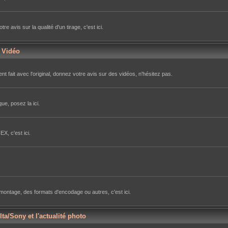
avis sur la qualité d'un tirage, c'est ici.
r Vidéo
nt fait avec l'original, donnez votre avis sur des vidéos, n'hésitez pas.
ue, posez la ici.
X, c'est ici.
e montage, des formats d'encodage ou autres, c'est ici.
lta/Sony et l'actualité photo