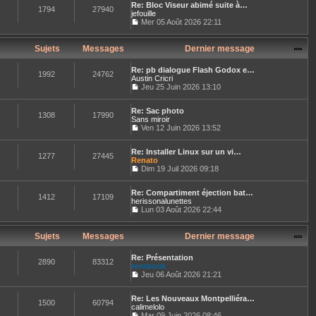
n
r
e
Re: Bloc Viseur abimé suite à…
r
e
s
1794
27940
n
jefouille
l
s
u
i
e
Mer 05 Août 2026 22:11
s
l
e
C
d
a
t
r
o
e
g
e
m
n
r
Sujets
Messages
Dernier message
e
r
e
s
n
l
s
u
i
e
s
Re: pb dialogue Flash Godox e…
l
e
1992
24762
d
a
Austin Cricri
t
r
e
g
Jeu 25 Juin 2026 13:10
e
m
r
C
e
r
e
n
o
l
s
i
Re: Sac photo
n
e
1308
17990
s
e
Sans miroir
s
d
a
r
u
Ven 12 Juin 2026 13:52
e
g
C
m
l
r
e
o
e
t
n
Re: Installer Linux sur un vi…
n
s
e
1277
27445
i
Renato
s
s
r
e
u
Dim 19 Juil 2026 09:18
a
l
r
C
l
g
e
m
o
t
e
d
e
Re: Compartiment éjection bat…
n
e
e
1412
17109
s
herissonalunettes
s
r
r
s
u
Lun 03 Août 2026 22:44
l
n
a
C
l
e
i
g
o
t
d
e
e
n
e
Sujets
Messages
Dernier message
e
r
s
r
r
m
u
l
n
e
Re: Présentation
l
e
2890
83312
i
s
torobouk
t
d
e
s
Jeu 06 Août 2026 21:21
e
e
r
a
C
r
r
m
g
o
l
n
e
e
Re: Les Nouveaux Montpelliéra…
n
e
1500
60794
i
s
calimelolo
s
d
e
s
u
Mar 09 Juin 2026 08:46