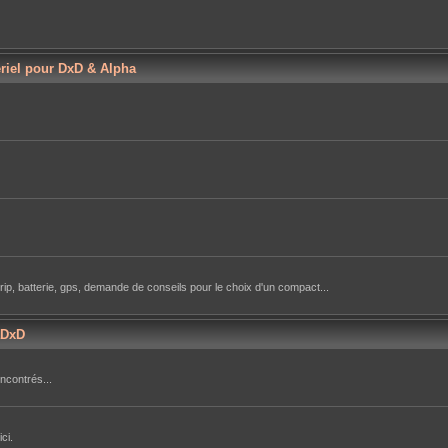
ériel pour DxD & Alpha
rip, batterie, gps, demande de conseils pour le choix d'un compact...
aDxD
ncontrés...
ci.