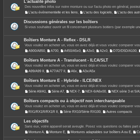
L'actualité photo
Des nouvelles infos sur notre monture ou sur l'actu photo en général, postez
L'actu événementielle et les liens
,
L'actu des logiciels
,
L'actu des au
Discussions générales sur les boîtiers
Si vous souhaitez ouvrir un fil concernant plusieurs boitiers (par exemple une
Boîtiers Monture A - Reflex - DSLR
Vous voulez en acheter un, vous en avez déjà et vous voulez comparer vos 
A900/A850
,
A700
,
A450/A5x0
,
A3x0
,
A2x0
,
D7D/D5D/A100
,
Boîtiers Monture A - Translucent - ILCA/SLT
Vous voulez en acheter un, vous en avez déjà et vous voulez comparer vos 
A99/A99 II
,
A77/A77 II
,
A6x
,
A3x/A5x
Boîtiers Monture E - Hybride - ILCE/NEX
Vous voulez en acheter un, vous en avez déjà et vous voulez comparer vos 
Série A9/A1
,
Série A7
,
NEX-7
,
NEX-6/A6x00
,
NEX série 3 et 5
Boîtiers compacts ou à objectif non interchangeable
Vous voulez en acheter un, vous en avez déjà et vous voulez comparer vos 
RX1/RX1R/RX1R II
,
Série RX10/Série RX100
,
Autres compacts
Les objectifs
Sans eux, votre appareil serait aveugle. Posez vos questions ou faites part 
Monture A
,
Monture E
,
Montures adaptables sur boîtiers A ou E
,
C