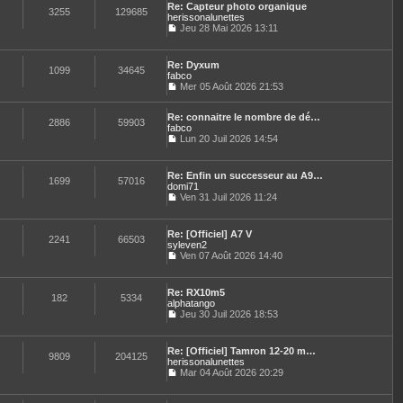
n
e
e
Re: Capteur photo organique
l
e
3255
129685
i
s
herissonalunettes
t
d
e
s
Jeu 28 Mai 2026 13:11
e
e
r
a
C
r
r
m
g
o
l
n
e
e
n
e
i
Re: Dyxum
s
s
1099
34645
d
e
fabco
s
u
e
r
Mer 05 Août 2026 21:53
a
l
r
C
m
g
t
n
o
e
e
e
i
Re: connaitre le nombre de dé…
n
s
2886
59903
r
e
fabco
s
s
l
r
u
Lun 20 Juil 2026 14:54
a
e
C
m
l
g
d
o
e
t
e
e
n
s
e
Re: Enfin un successeur au A9…
r
s
1699
57016
s
r
domi71
n
u
a
l
Ven 31 Juil 2026 11:24
i
l
g
e
C
e
t
e
d
o
r
e
e
n
m
Re: [Officiel] A7 V
r
r
s
2241
66503
e
syleven2
l
n
u
s
e
Ven 07 Août 2026 14:40
i
l
s
C
d
e
t
a
o
e
r
e
g
n
r
m
Re: RX10m5
r
e
s
182
5334
n
e
alphatango
l
u
i
s
e
Jeu 30 Juil 2026 18:53
l
e
s
C
d
t
r
a
o
e
e
m
g
n
r
Re: [Officiel] Tamron 12-20 m…
r
e
e
s
9809
204125
n
herissonalunettes
l
s
u
i
e
Mar 04 Août 2026 20:29
s
l
e
C
d
a
t
r
o
e
g
e
m