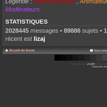
Légende :
Administrateurs
,
Animateu
Modérateurs
STATISTIQUES
2028445
messages •
89886
sujets •
1
récent est
lizaj
Accueil du forum
Nous conta
Développé par
phpBB
® Forum So
Traduction fra