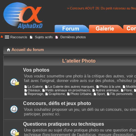
> Concours AOUT 26: Du petit ruisseau au fle
Raccourcis
Sujets actifs
Dernières photos
Accueil du forum
L'atelier Photo
Vos photos
Vous voulez soumettre une photo à la critique des autres, voir c
fait avec l'original, donner votre avis sur des photos, n'hésitez 
La Galerie
,
La Galerie des autres marques
,
Photo à la une
,
Modèl
Oiseaux
,
Petits animaux en proxi/macro
,
Autres animaux
,
Flore
,
Reportage
,
Graphisme
,
Photo Urbaine
,
Sport
,
Fils personnels
Concours, défis et jeux photo
Vous souhaitez proposer un jeu, un défi ou un concours, ou si
participer, postez ici.
Questions pratiques ou techniques
Une question au sujet d'une pratique photo ou une question d'or
technique (fonctionnement de l'autofocus, mesure d'exposition...)