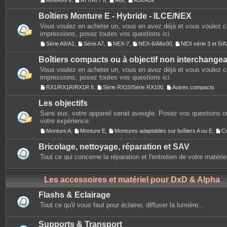
A99/A99 II
,
A77/A77 II
,
A6x
,
A3x/A5x
Boîtiers Monture E - Hybride - ILCE/NEX
Vous voulez en acheter un, vous en avez déjà et vous voulez 
impressions, posez toutes vos questions ici.
Série A9/A1
,
Série A7
,
NEX-7
,
NEX-6/A6x00
,
NEX série 3 et 5
Boîtiers compacts ou à objectif non interchange
Vous voulez en acheter un, vous en avez déjà et vous voulez 
impressions, posez toutes vos questions ici.
RX1/RX1R/RX1R II
,
Série RX10/Série RX100
,
Autres compacts
Les objectifs
Sans eux, votre appareil serait aveugle. Posez vos questions ou
votre expérience.
Monture A
,
Monture E
,
Montures adaptables sur boîtiers A ou E
,
C
Bricolage, nettoyage, réparation et SAV
Tout ce qui concerne la réparation et l'entretien de votre matérie
Les accessoires et matériel pour DxD & Alpha
Flashs & Eclairage
Tout ce qu'il vous faut pour éclairer, diffuser la lumière...
Supports & Transport