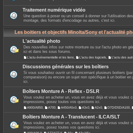
Traitement numérique vidéo
Une question à poser ou un conseil à donner sur l'utilisation des
montage, des formats d'encodage ou autres, c'est ici.
Les boitiers et objectifs Minolta/Sony et l'actualité p
L'actualité photo
Des nouvelles infos sur notre monture ou sur l'actu photo en gé
ici et dans les sous forums.
L'actu événementielle et les liens
,
L'actu des logiciels
,
L'actu des au
Discussions générales sur les boîtiers
Si vous souhaitez ouvrir un fil concernant plusieurs boitiers (p
comparaison) ou encore un sujet non spécifique à un boitier en p
ici.
Boîtiers Monture A - Reflex - DSLR
Vous voulez en acheter un, vous en avez déjà et vous voulez 
impressions, posez toutes vos questions ici.
A900/A850
,
A700
,
A450/A5x0
,
A3x0
,
A2x0
,
D7D/D5D/A100
,
Boîtiers Monture A - Translucent - ILCA/SLT
Vous voulez en acheter un, vous en avez déjà et vous voulez 
impressions, posez toutes vos questions ici.