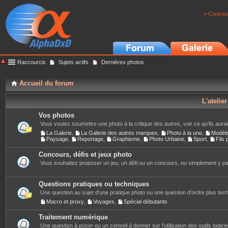
> Concour
Raccourcis
Sujets actifs
Dernières photos
Accueil du forum
L'atelie
Vos photos
Vous voulez soumettre une photo à la critique des autres, voir ce qu'ils auraie
La Galerie
,
La Galerie des autres marques
,
Photo à la une
,
Modèl
Paysage
,
Reportage
,
Graphisme
,
Photo Urbaine
,
Sport
,
Fils
Concours, défis et jeux photo
Vous souhaitez proposer un jeu, un défi ou un concours, ou simplement y part
Questions pratiques ou techniques
Une question au sujet d'une pratique photo ou une question d'ordre plus techn
Macro et proxy
,
Voyages
,
Spécial débutants
Traitement numérique
Une question à poser ou un conseil à donner sur l'utilisation des outils logiciels