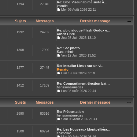
n
r
e
Re: Bloc Viseur abimé suite à…
r
e
s
1794
27940
n
jefouille
l
s
u
i
e
Mer 05 Août 2026 22:11
s
l
e
C
d
a
t
r
o
e
g
e
m
n
r
Sujets
Messages
Dernier message
e
r
e
s
n
l
s
u
i
e
s
Re: pb dialogue Flash Godox e…
l
e
1992
24762
d
a
Austin Cricri
t
r
e
g
Jeu 25 Juin 2026 13:10
e
m
r
C
e
r
e
n
o
l
s
i
Re: Sac photo
n
e
1308
17990
s
e
Sans miroir
s
d
a
r
u
Ven 12 Juin 2026 13:52
e
g
C
m
l
r
e
o
e
t
n
Re: Installer Linux sur un vi…
n
s
e
1277
27445
i
Renato
s
s
r
e
u
Dim 19 Juil 2026 09:18
a
l
r
C
l
g
e
m
o
t
e
d
e
Re: Compartiment éjection bat…
n
e
e
1412
17109
s
herissonalunettes
s
r
r
s
u
Lun 03 Août 2026 22:44
l
n
a
C
l
e
i
g
o
t
d
e
e
n
e
Sujets
Messages
Dernier message
e
r
s
r
r
m
u
l
n
e
Re: Présentation
l
e
2890
83316
i
s
herissonalunettes
t
d
e
s
Sam 08 Août 2026 21:41
e
e
r
a
C
r
r
m
g
o
l
n
e
e
Re: Les Nouveaux Montpelliéra…
n
e
1500
60794
i
s
calimelolo
s
d
e
s
u
Mar 09 Juin 2026 08:46