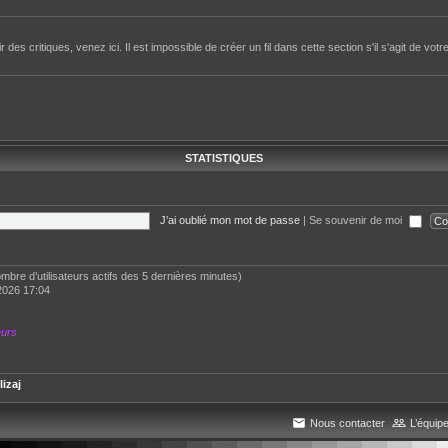
des critiques, venez ici. Il est impossible de créer un fil dans cette section s'il s'agit de votr
STATISTIQUES
J’ai oublié mon mot de passe
|
Se souvenir de moi
 nombre d’utilisateurs actifs des 5 dernières minutes)
2026 17:04
eurs
lizaj
Nous contacter
L’équip