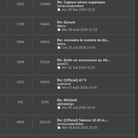
n
e
e
Re: Capteur photo organique
l
e
3255
129685
i
s
herissonalunettes
t
d
e
s
Jeu 28 Mai 2026 13:11
e
e
r
a
C
r
r
m
g
o
l
n
e
e
n
e
i
Re: Dyxum
s
s
1099
34645
d
e
fabco
s
u
e
r
Mer 05 Août 2026 21:53
a
l
r
C
m
g
t
n
o
e
e
e
i
Re: connaitre le nombre de dé…
n
s
2886
59903
r
e
fabco
s
s
l
r
u
Lun 20 Juil 2026 14:54
a
e
C
m
l
g
d
o
e
t
e
e
n
s
e
Re: Enfin un successeur au A9…
r
s
1699
57016
s
r
domi71
n
u
a
l
Ven 31 Juil 2026 11:24
i
l
g
e
C
e
t
e
d
o
r
e
e
n
m
Re: [Officiel] A7 V
r
r
s
2241
66503
e
syleven2
l
n
u
s
e
Ven 07 Août 2026 14:40
i
l
s
C
d
e
t
a
o
e
r
e
g
n
r
m
Re: RX10m5
r
e
s
182
5334
n
e
alphatango
l
u
i
s
e
Jeu 30 Juil 2026 18:53
l
e
s
C
d
t
r
a
o
e
e
m
g
n
r
Re: [Officiel] Tamron 12-20 m…
r
e
e
s
9809
204125
n
herissonalunettes
l
s
u
i
e
Mar 04 Août 2026 20:29
s
l
e
C
d
a
t
r
o
e
g
e
m