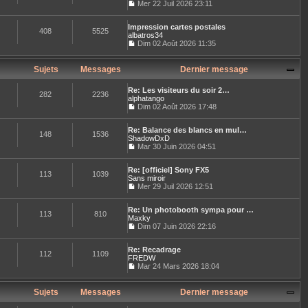
l
Mer 22 Juil 2026 23:11
e
l
e
C
r
t
d
o
m
e
e
Impression cartes postales
n
e
408
5525
r
r
albatros34
s
s
l
n
u
Dim 02 Août 2026 11:35
s
e
i
C
l
a
d
e
o
t
g
e
r
n
e
Sujets
Messages
Dernier message
e
r
m
s
r
n
e
u
l
i
Re: Les visiteurs du soir 2…
s
l
e
282
2236
e
alphatango
s
t
d
r
Dim 02 Août 2026 17:48
a
e
e
C
m
g
r
r
o
e
e
l
n
Re: Balance des blancs en mul…
n
s
e
148
1536
i
ShadowDxD
s
s
d
e
u
Mar 30 Juin 2026 04:51
a
e
r
C
l
g
r
m
o
t
e
n
e
Re: [officiel] Sony FX5
n
e
113
1039
i
s
Sans miroir
s
r
e
s
u
Mer 29 Juil 2026 12:51
l
r
a
C
l
e
m
g
o
t
d
e
e
Re: Un photobooth sympa pour …
n
e
e
113
810
s
Maxky
s
r
r
s
u
Dim 07 Juin 2026 22:16
l
n
a
C
l
e
i
g
o
t
d
e
e
Re: Recadrage
n
e
e
112
1109
r
FREDW
s
r
r
m
u
Mar 24 Mars 2026 18:04
l
n
e
C
l
e
i
s
o
t
d
e
s
n
e
Sujets
Messages
Dernier message
e
r
a
s
r
r
m
g
u
l