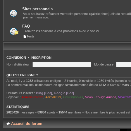
Sites personnels
Vous souhaitez présenter votre site personnel (galerie photo) afin de recueillir 
premier message.
FAQ
Trouvez les solutions à vos problèmes avec le site ici.
Tests
CONNEXION
•
INSCRIPTION
Nom d’utilisateur :
Mot de passe :
QUI EST EN LIGNE ?
Au total, il y a
1232
utilisateurs en ligne :: 2 inscrits, 0 invisible et 1230 invités (selon le
Le nombre maximal d’utilisateurs en ligne simultanément a été de
6512
le Sam 07 Mars 
Utilisateurs inscrits :
Bing [Bot]
,
Google [Bot]
Légende :
Administrateurs
,
Animateurs
,
Développeurs
,
Modo - Kouign Amann
,
Modérat
STATISTIQUES
2028426
messages •
89884
sujets •
15544
membres • Notre membre le plus récent est
Accueil du forum