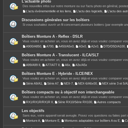
L'actualité photo
Des nouvelles infos sur notre monture ou sur l'actu photo en général, postez
L'actu événementielle et les liens
,
L'actu des logiciels
,
L'actu des au
Discussions générales sur les boîtiers
Si vous souhaitez ouvrir un fil concernant plusieurs boitiers (par exemple une
Boîtiers Monture A - Reflex - DSLR
Vous voulez en acheter un, vous en avez déjà et vous voulez comparer vos 
A900/A850
,
A700
,
A450/A5x0
,
A3x0
,
A2x0
,
D7D/D5D/A100
,
Boîtiers Monture A - Translucent - ILCA/SLT
Vous voulez en acheter un, vous en avez déjà et vous voulez comparer vos 
A99/A99 II
,
A77/A77 II
,
A6x
,
A3x/A5x
Boîtiers Monture E - Hybride - ILCE/NEX
Vous voulez en acheter un, vous en avez déjà et vous voulez comparer vos 
Série A9/A1
,
Série A7
,
NEX-7
,
NEX-6/A6x00
,
NEX série 3 et 5
Boîtiers compacts ou à objectif non interchangeable
Vous voulez en acheter un, vous en avez déjà et vous voulez comparer vos 
RX1/RX1R/RX1R II
,
Série RX10/Série RX100
,
Autres compacts
Les objectifs
Sans eux, votre appareil serait aveugle. Posez vos questions ou faites part 
Monture A
,
Monture E
,
Montures adaptables sur boîtiers A ou E
,
C