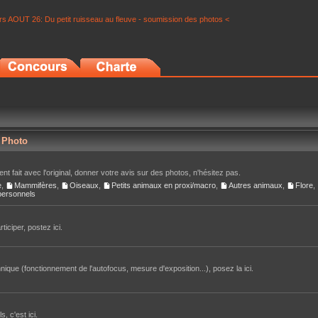
s AOUT 26: Du petit ruisseau au fleuve - soumission des photos <
r Photo
nt fait avec l'original, donner votre avis sur des photos, n'hésitez pas.
e
,
Mammifères
,
Oiseaux
,
Petits animaux en proxi/macro
,
Autres animaux
,
Flore
,
 personnels
iciper, postez ici.
ique (fonctionnement de l'autofocus, mesure d'exposition...), posez la ici.
, c'est ici.