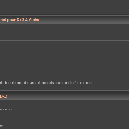
ériel pour DxD & Alpha
rip, batterie, gps, demande de conseils pour le choix d'un compact...
aDxD
ncontrés...
ci.