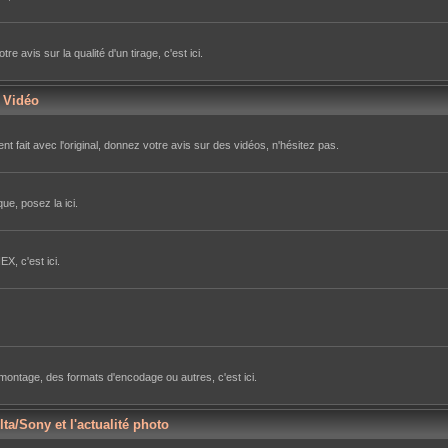
avis sur la qualité d'un tirage, c'est ici.
r Vidéo
nt fait avec l'original, donnez votre avis sur des vidéos, n'hésitez pas.
ue, posez la ici.
X, c'est ici.
e montage, des formats d'encodage ou autres, c'est ici.
lta/Sony et l'actualité photo