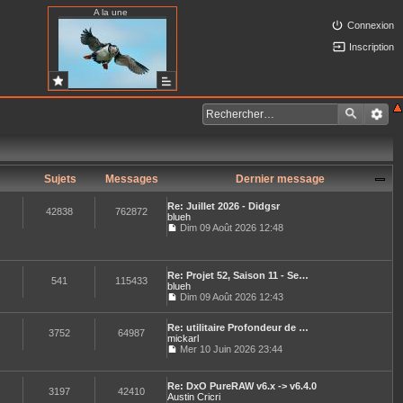
A la une
Connexion
Inscription
Sujets
Messages
Dernier message
Re: Juillet 2026 - Didgsr
42838
762872
blueh
Dim 09 Août 2026 12:48
C
o
n
s
Re: Projet 52, Saison 11 - Se…
u
541
115433
blueh
l
Dim 09 Août 2026 12:43
t
C
e
o
r
Re: utilitaire Profondeur de …
n
3752
64987
l
mickarl
s
e
u
Mer 10 Juin 2026 23:44
d
C
l
e
o
t
r
n
e
Re: DxO PureRAW v6.x -> v6.4.0
n
s
3197
42410
r
Austin Cricri
i
u