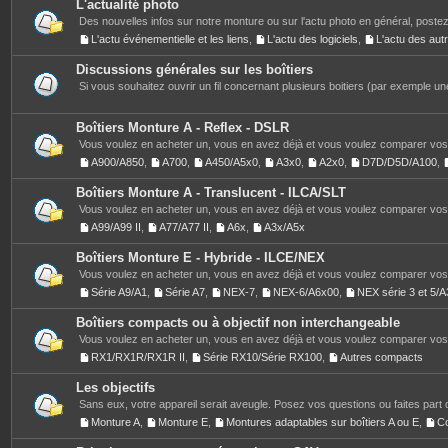
L'actualité photo
Des nouvelles infos sur notre monture ou sur l'actu photo en général, postez
L'actu événementielle et les liens
,
L'actu des logiciels
,
L'actu des au
Discussions générales sur les boîtiers
Si vous souhaitez ouvrir un fil concernant plusieurs boitiers (par exemple une
Boîtiers Monture A - Reflex - DSLR
Vous voulez en acheter un, vous en avez déjà et vous voulez comparer vos 
A900/A850
,
A700
,
A450/A5x0
,
A3x0
,
A2x0
,
D7D/D5D/A100
,
Boîtiers Monture A - Translucent - ILCA/SLT
Vous voulez en acheter un, vous en avez déjà et vous voulez comparer vos 
A99/A99 II
,
A77/A77 II
,
A6x
,
A3x/A5x
Boîtiers Monture E - Hybride - ILCE/NEX
Vous voulez en acheter un, vous en avez déjà et vous voulez comparer vos 
Série A9/A1
,
Série A7
,
NEX-7
,
NEX-6/A6x00
,
NEX série 3 et 5
Boîtiers compacts ou à objectif non interchangeable
Vous voulez en acheter un, vous en avez déjà et vous voulez comparer vos 
RX1/RX1R/RX1R II
,
Série RX10/Série RX100
,
Autres compacts
Les objectifs
Sans eux, votre appareil serait aveugle. Posez vos questions ou faites part 
Monture A
,
Monture E
,
Montures adaptables sur boîtiers A ou E
,
C