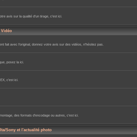
avis sur la qualité d'un tirage, c'est ici.
r Vidéo
nt fait avec l'original, donnez votre avis sur des vidéos, n'hésitez pas.
ue, posez la ici.
X, c'est ici.
e montage, des formats d'encodage ou autres, c'est ici.
lta/Sony et l'actualité photo