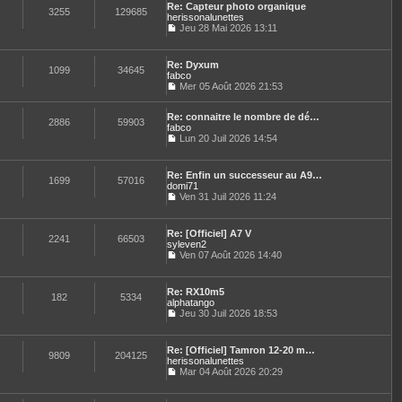
n
e
e
Re: Capteur photo organique
l
e
3255
129685
i
s
herissonalunettes
t
d
e
s
Jeu 28 Mai 2026 13:11
e
e
r
a
C
r
r
m
g
o
l
n
e
e
n
e
i
Re: Dyxum
s
s
1099
34645
d
e
fabco
s
u
e
r
Mer 05 Août 2026 21:53
a
l
r
C
m
g
t
n
o
e
e
e
i
Re: connaitre le nombre de dé…
n
s
2886
59903
r
e
fabco
s
s
l
r
u
Lun 20 Juil 2026 14:54
a
e
C
m
l
g
d
o
e
t
e
e
n
s
e
Re: Enfin un successeur au A9…
r
s
1699
57016
s
r
domi71
n
u
a
l
Ven 31 Juil 2026 11:24
i
l
g
e
C
e
t
e
d
o
r
e
e
n
m
Re: [Officiel] A7 V
r
r
s
2241
66503
e
syleven2
l
n
u
s
e
Ven 07 Août 2026 14:40
i
l
s
C
d
e
t
a
o
e
r
e
g
n
r
m
Re: RX10m5
r
e
s
182
5334
n
e
alphatango
l
u
i
s
e
Jeu 30 Juil 2026 18:53
l
e
s
C
d
t
r
a
o
e
e
m
g
n
r
Re: [Officiel] Tamron 12-20 m…
r
e
e
s
9809
204125
n
herissonalunettes
l
s
u
i
e
Mar 04 Août 2026 20:29
s
l
e
C
d
a
t
r
o
e
g
e
m