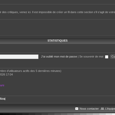
des critiques, venez ici. Il est impossible de créer un fil dans cette section s'il s'agit de votr
STATISTIQUES
J’ai oublié mon mot de passe
|
Se souvenir de moi
 nombre d’utilisateurs actifs des 5 dernières minutes)
2026 17:04
eurs
lizaj
Nous contacter
L’équip