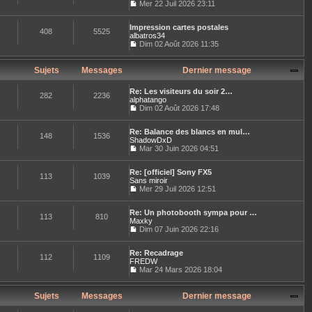
l
Mer 22 Juil 2026 23:11
e
l
e
C
r
t
d
o
m
e
e
Impression cartes postales
n
e
408
5525
r
r
albatros34
s
s
l
n
u
Dim 02 Août 2026 11:35
s
e
i
C
l
a
d
e
o
t
g
e
r
n
e
Sujets
Messages
Dernier message
e
r
m
s
r
n
e
u
l
i
Re: Les visiteurs du soir 2…
s
l
e
282
2236
e
alphatango
s
t
d
r
Dim 02 Août 2026 17:48
a
e
e
C
m
g
r
r
o
e
e
l
n
Re: Balance des blancs en mul…
n
s
e
148
1536
i
ShadowDxD
s
s
d
e
u
Mar 30 Juin 2026 04:51
a
e
r
C
l
g
r
m
o
t
e
n
e
Re: [officiel] Sony FX5
n
e
113
1039
i
s
Sans miroir
s
r
e
s
u
Mer 29 Juil 2026 12:51
l
r
a
C
l
e
m
g
o
t
d
e
e
Re: Un photobooth sympa pour …
n
e
e
113
810
s
Maxky
s
r
r
s
u
Dim 07 Juin 2026 22:16
l
n
a
C
l
e
i
g
o
t
d
e
e
Re: Recadrage
n
e
e
112
1109
r
FREDW
s
r
r
m
u
Mar 24 Mars 2026 18:04
l
n
e
C
l
e
i
s
o
t
d
e
s
n
e
Sujets
Messages
Dernier message
e
r
a
s
r
r
m
g
u
l