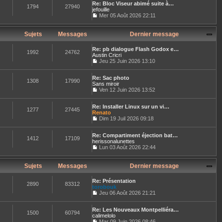
n
r
e
Re: Bloc Viseur abimé suite à…
r
e
s
1794
27940
n
jefouille
l
s
u
i
e
Mer 05 Août 2026 22:11
s
l
e
C
d
a
t
r
o
e
g
e
m
n
r
Sujets
Messages
Dernier message
e
r
e
s
n
l
s
u
i
e
s
Re: pb dialogue Flash Godox e…
l
e
1992
24762
d
a
Austin Cricri
t
r
e
g
Jeu 25 Juin 2026 13:10
e
m
r
C
e
r
e
n
o
l
s
i
Re: Sac photo
n
e
1308
17990
s
e
Sans miroir
s
d
a
r
u
Ven 12 Juin 2026 13:52
e
g
C
m
l
r
e
o
e
t
n
Re: Installer Linux sur un vi…
n
s
e
1277
27445
i
Renato
s
s
r
e
u
Dim 19 Juil 2026 09:18
a
l
r
C
l
g
e
m
o
t
e
d
e
Re: Compartiment éjection bat…
n
e
e
1412
17109
s
herissonalunettes
s
r
r
s
u
Lun 03 Août 2026 22:44
l
n
a
C
l
e
i
g
o
t
d
e
e
n
e
Sujets
Messages
Dernier message
e
r
s
r
r
m
u
l
n
e
Re: Présentation
l
e
2890
83312
i
s
torobouk
t
d
e
s
Jeu 06 Août 2026 21:21
e
e
r
a
C
r
r
m
g
o
l
n
e
e
Re: Les Nouveaux Montpelliéra…
n
e
1500
60794
i
s
calimelolo
s
d
e
s
u
Mar 09 Juin 2026 08:46