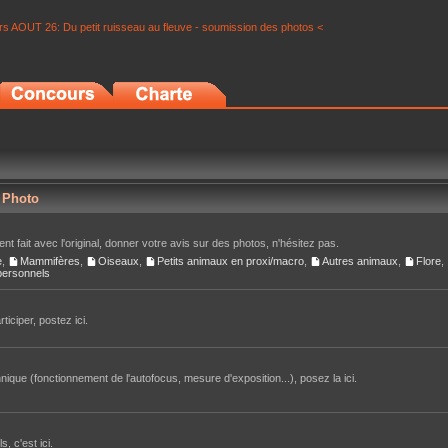
s AOUT 26: Du petit ruisseau au fleuve - soumission des photos <
r Photo
nt fait avec l'original, donner votre avis sur des photos, n'hésitez pas.
e
,
Mammifères
,
Oiseaux
,
Petits animaux en proxi/macro
,
Autres animaux
,
Flore
,
 personnels
iciper, postez ici.
ique (fonctionnement de l'autofocus, mesure d'exposition...), posez la ici.
, c'est ici.