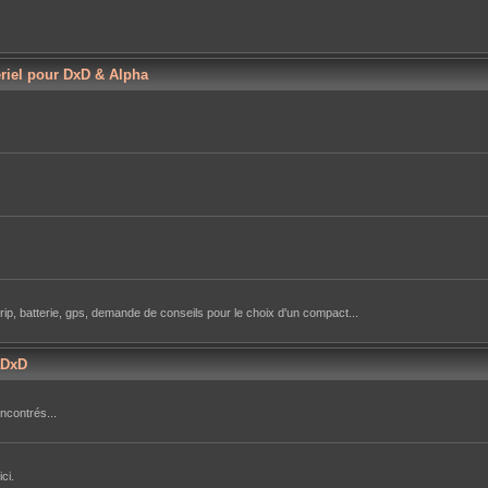
ériel pour DxD & Alpha
rip, batterie, gps, demande de conseils pour le choix d'un compact...
aDxD
ncontrés...
ci.