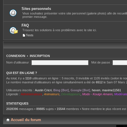
Sites personnels
Vous souhaitez présenter votre site personnel (galerie photo) afin de recueillir 
premier message.
FAQ
Trouvez les solutions à vos problèmes avec le site ici.
Tests
CONNEXION
•
INSCRIPTION
Nom d’utilisateur :
Mot de passe :
QUI EST EN LIGNE ?
Au total, il y a
1110
utilisateurs en ligne :: 5 inscrits, 0 invisible et 1105 invités (selon le
Le nombre maximal d’utilisateurs en ligne simultanément a été de
6512
le Sam 07 Mars 
Utilisateurs inscrits :
Austin Cricri
,
Bing [Bot]
,
Google [Bot]
,
hexen
,
maxime11561
Légende :
Administrateurs
,
Animateurs
,
Développeurs
,
Modo - Kouign Amann
,
Modérat
STATISTIQUES
2028396
messages •
89885
sujets •
15544
membres • Notre membre le plus récent est
Accueil du forum