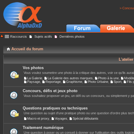
> Concour
Raccourcis
Sujets actifs
Dernières photos
Accueil du forum
L'atelie
Vos photos
Vous voulez soumettre une photo à la critique des autres, voir ce qu'ils auraie
La Galerie
,
La Galerie des autres marques
,
Photo à la une
,
Modèl
Paysage
,
Reportage
,
Graphisme
,
Photo Urbaine
,
Sport
,
Fils
Concours, défis et jeux photo
Vous souhaitez proposer un jeu, un défi ou un concours, ou simplement y part
Questions pratiques ou techniques
Une question au sujet d'une pratique photo ou une question d'ordre plus techn
Macro et proxy
,
Voyages
,
Spécial débutants
Traitement numérique
Une question à poser ou un conseil à donner sur l'utilisation des outils logiciels