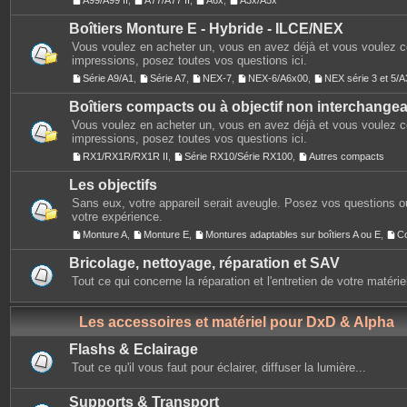
A99/A99 II
,
A77/A77 II
,
A6x
,
A3x/A5x
Boîtiers Monture E - Hybride - ILCE/NEX
Vous voulez en acheter un, vous en avez déjà et vous voulez 
impressions, posez toutes vos questions ici.
Série A9/A1
,
Série A7
,
NEX-7
,
NEX-6/A6x00
,
NEX série 3 et 5
Boîtiers compacts ou à objectif non interchange
Vous voulez en acheter un, vous en avez déjà et vous voulez 
impressions, posez toutes vos questions ici.
RX1/RX1R/RX1R II
,
Série RX10/Série RX100
,
Autres compacts
Les objectifs
Sans eux, votre appareil serait aveugle. Posez vos questions ou
votre expérience.
Monture A
,
Monture E
,
Montures adaptables sur boîtiers A ou E
,
C
Bricolage, nettoyage, réparation et SAV
Tout ce qui concerne la réparation et l'entretien de votre matérie
Les accessoires et matériel pour DxD & Alpha
Flashs & Eclairage
Tout ce qu'il vous faut pour éclairer, diffuser la lumière...
Supports & Transport