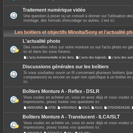
Traitement numérique vidéo
Une question à poser ou un conseil à donner sur l'utilisation des
montage, des formats d'encodage ou autres, c'est ici.
Les boitiers et objectifs Minolta/Sony et l'actualité p
L'actualité photo
Des nouvelles infos sur notre monture ou sur l'actu photo en gé
ici et dans les sous forums.
L'actu événementielle et les liens
,
L'actu des logiciels
,
L'actu des au
Discussions générales sur les boîtiers
Si vous souhaitez ouvrir un fil concernant plusieurs boitiers (p
comparaison) ou encore un sujet non spécifique à un boitier en p
ici.
Boîtiers Monture A - Reflex - DSLR
Vous voulez en acheter un, vous en avez déjà et vous voulez 
impressions, posez toutes vos questions ici.
A900/A850
,
A700
,
A450/A5x0
,
A3x0
,
A2x0
,
D7D/D5D/A100
,
Boîtiers Monture A - Translucent - ILCA/SLT
Vous voulez en acheter un, vous en avez déjà et vous voulez 
impressions, posez toutes vos questions ici.