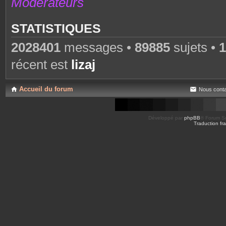
Modérateurs
STATISTIQUES
2028401
messages •
89885
sujets •
1
récent est
lizaj
Accueil du forum
Nous conta
Développé par
phpBB
® Forum So
Traduction fra