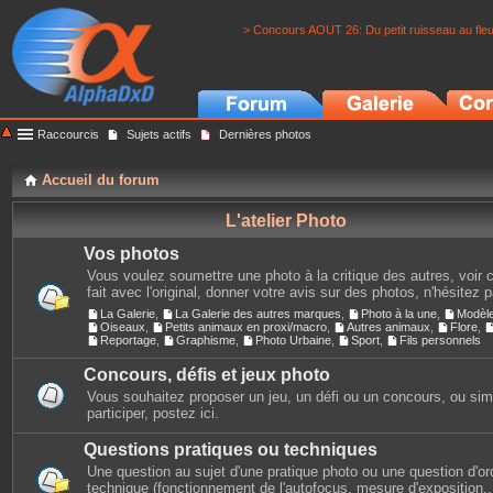
> Concours AOUT 26: Du petit ruisseau au fle
Raccourcis
Sujets actifs
Dernières photos
Accueil du forum
L'atelier Photo
Vos photos
Vous voulez soumettre une photo à la critique des autres, voir c
fait avec l'original, donner votre avis sur des photos, n'hésitez 
La Galerie
,
La Galerie des autres marques
,
Photo à la une
,
Modèl
Oiseaux
,
Petits animaux en proxi/macro
,
Autres animaux
,
Flore
,
Reportage
,
Graphisme
,
Photo Urbaine
,
Sport
,
Fils personnels
Concours, défis et jeux photo
Vous souhaitez proposer un jeu, un défi ou un concours, ou si
participer, postez ici.
Questions pratiques ou techniques
Une question au sujet d'une pratique photo ou une question d'or
technique (fonctionnement de l'autofocus, mesure d'exposition...)