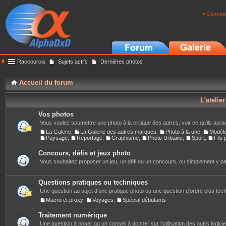
> Concour
Raccourcis
Sujets actifs
Dernières photos
Accueil du forum
L'atelie
Vos photos
Vous voulez soumettre une photo à la critique des autres, voir ce qu'ils auraie
La Galerie
,
La Galerie des autres marques
,
Photo à la une
,
Modèl
Paysage
,
Reportage
,
Graphisme
,
Photo Urbaine
,
Sport
,
Fils
Concours, défis et jeux photo
Vous souhaitez proposer un jeu, un défi ou un concours, ou simplement y part
Questions pratiques ou techniques
Une question au sujet d'une pratique photo ou une question d'ordre plus techn
Macro et proxy
,
Voyages
,
Spécial débutants
Traitement numérique
Une question à poser ou un conseil à donner sur l'utilisation des outils logiciels