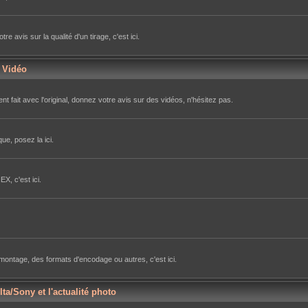
avis sur la qualité d'un tirage, c'est ici.
r Vidéo
nt fait avec l'original, donnez votre avis sur des vidéos, n'hésitez pas.
ue, posez la ici.
X, c'est ici.
e montage, des formats d'encodage ou autres, c'est ici.
lta/Sony et l'actualité photo