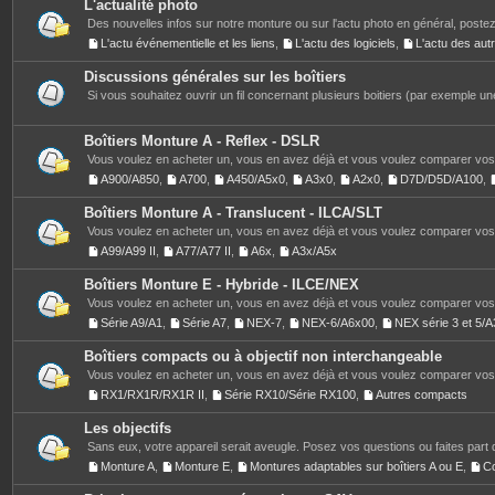
L'actualité photo
Des nouvelles infos sur notre monture ou sur l'actu photo en général, postez
L'actu événementielle et les liens
,
L'actu des logiciels
,
L'actu des au
Discussions générales sur les boîtiers
Si vous souhaitez ouvrir un fil concernant plusieurs boitiers (par exemple une
Boîtiers Monture A - Reflex - DSLR
Vous voulez en acheter un, vous en avez déjà et vous voulez comparer vos 
A900/A850
,
A700
,
A450/A5x0
,
A3x0
,
A2x0
,
D7D/D5D/A100
,
Boîtiers Monture A - Translucent - ILCA/SLT
Vous voulez en acheter un, vous en avez déjà et vous voulez comparer vos 
A99/A99 II
,
A77/A77 II
,
A6x
,
A3x/A5x
Boîtiers Monture E - Hybride - ILCE/NEX
Vous voulez en acheter un, vous en avez déjà et vous voulez comparer vos 
Série A9/A1
,
Série A7
,
NEX-7
,
NEX-6/A6x00
,
NEX série 3 et 5
Boîtiers compacts ou à objectif non interchangeable
Vous voulez en acheter un, vous en avez déjà et vous voulez comparer vos 
RX1/RX1R/RX1R II
,
Série RX10/Série RX100
,
Autres compacts
Les objectifs
Sans eux, votre appareil serait aveugle. Posez vos questions ou faites part 
Monture A
,
Monture E
,
Montures adaptables sur boîtiers A ou E
,
C