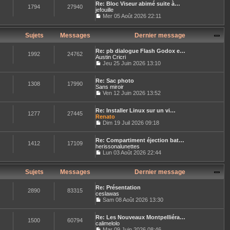
n
r
e
Re: Bloc Viseur abimé suite à…
r
e
s
1794
27940
n
jefouille
l
s
u
i
e
Mer 05 Août 2026 22:11
s
l
e
C
d
a
t
r
o
e
g
e
m
n
r
Sujets
Messages
Dernier message
e
r
e
s
n
l
s
u
i
e
s
Re: pb dialogue Flash Godox e…
l
e
1992
24762
d
a
Austin Cricri
t
r
e
g
Jeu 25 Juin 2026 13:10
e
m
r
C
e
r
e
n
o
l
s
i
Re: Sac photo
n
e
1308
17990
s
e
Sans miroir
s
d
a
r
u
Ven 12 Juin 2026 13:52
e
g
C
m
l
r
e
o
e
t
n
Re: Installer Linux sur un vi…
n
s
e
1277
27445
i
Renato
s
s
r
e
u
Dim 19 Juil 2026 09:18
a
l
r
C
l
g
e
m
o
t
e
d
e
Re: Compartiment éjection bat…
n
e
e
1412
17109
s
herissonalunettes
s
r
r
s
u
Lun 03 Août 2026 22:44
l
n
a
C
l
e
i
g
o
t
d
e
e
n
e
Sujets
Messages
Dernier message
e
r
s
r
r
m
u
l
n
e
Re: Présentation
l
e
2890
83315
i
s
ceslawas
t
d
e
s
Sam 08 Août 2026 13:30
e
e
r
a
C
r
r
m
g
o
l
n
e
e
Re: Les Nouveaux Montpelliéra…
n
e
1500
60794
i
s
calimelolo
s
d
e
s
u
Mar 09 Juin 2026 08:46