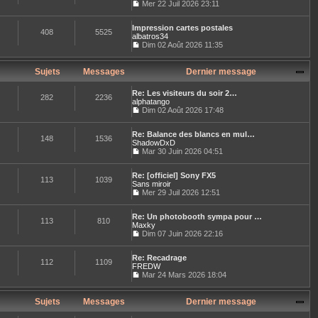
l
Mer 22 Juil 2026 23:11
e
l
e
C
r
t
d
o
m
e
e
Impression cartes postales
n
e
408
5525
r
r
albatros34
s
s
l
n
u
Dim 02 Août 2026 11:35
s
e
i
C
l
a
d
e
o
t
g
e
r
n
e
Sujets
Messages
Dernier message
e
r
m
s
r
n
e
u
l
i
Re: Les visiteurs du soir 2…
s
l
e
282
2236
e
alphatango
s
t
d
r
Dim 02 Août 2026 17:48
a
e
e
C
m
g
r
r
o
e
e
l
n
Re: Balance des blancs en mul…
n
s
e
148
1536
i
ShadowDxD
s
s
d
e
u
Mar 30 Juin 2026 04:51
a
e
r
C
l
g
r
m
o
t
e
n
e
Re: [officiel] Sony FX5
n
e
113
1039
i
s
Sans miroir
s
r
e
s
u
Mer 29 Juil 2026 12:51
l
r
a
C
l
e
m
g
o
t
d
e
e
Re: Un photobooth sympa pour …
n
e
e
113
810
s
Maxky
s
r
r
s
u
Dim 07 Juin 2026 22:16
l
n
a
C
l
e
i
g
o
t
d
e
e
Re: Recadrage
n
e
e
112
1109
r
FREDW
s
r
r
m
u
Mar 24 Mars 2026 18:04
l
n
e
C
l
e
i
s
o
t
d
e
s
n
e
Sujets
Messages
Dernier message
e
r
a
s
r
r
m
g
u
l