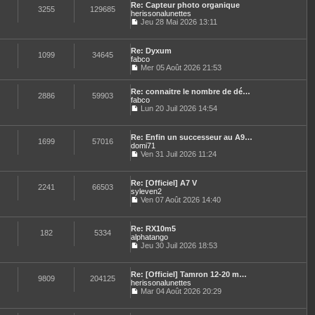
n
e
e
Re: Capteur photo organique
l
e
3255
129685
i
s
herissonalunettes
t
d
e
s
Jeu 28 Mai 2026 13:11
e
e
r
a
C
r
r
m
g
o
l
n
e
e
n
e
i
Re: Dyxum
s
s
1099
34645
d
e
fabco
s
u
e
r
Mer 05 Août 2026 21:53
a
l
r
C
m
g
t
n
o
e
e
e
i
Re: connaitre le nombre de dé…
n
s
2886
59903
r
e
fabco
s
s
l
r
u
Lun 20 Juil 2026 14:54
a
e
C
m
l
g
d
o
e
t
e
e
n
s
e
Re: Enfin un successeur au A9…
r
s
1699
57016
s
r
domi71
n
u
a
l
Ven 31 Juil 2026 11:24
i
l
g
e
C
e
t
e
d
o
r
e
e
n
m
Re: [Officiel] A7 V
r
r
s
2241
66503
e
syleven2
l
n
u
s
e
Ven 07 Août 2026 14:40
i
l
s
C
d
e
t
a
o
e
r
e
g
n
r
m
Re: RX10m5
r
e
s
182
5334
n
e
alphatango
l
u
i
s
e
Jeu 30 Juil 2026 18:53
l
e
s
C
d
t
r
a
o
e
e
m
g
n
r
Re: [Officiel] Tamron 12-20 m…
r
e
e
s
9809
204125
n
herissonalunettes
l
s
u
i
e
Mar 04 Août 2026 20:29
s
l
e
C
d
a
t
r
o
e
g
e
m