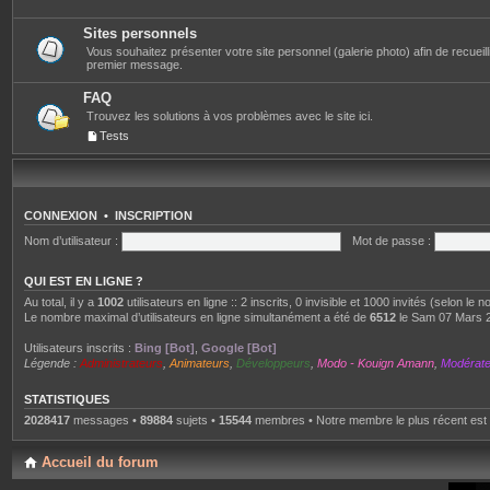
Sites personnels
Vous souhaitez présenter votre site personnel (galerie photo) afin de recueillir 
premier message.
FAQ
Trouvez les solutions à vos problèmes avec le site ici.
Tests
CONNEXION
•
INSCRIPTION
Nom d’utilisateur :
Mot de passe :
QUI EST EN LIGNE ?
Au total, il y a
1002
utilisateurs en ligne :: 2 inscrits, 0 invisible et 1000 invités (selon le
Le nombre maximal d’utilisateurs en ligne simultanément a été de
6512
le Sam 07 Mars 
Utilisateurs inscrits :
Bing [Bot]
,
Google [Bot]
Légende :
Administrateurs
,
Animateurs
,
Développeurs
,
Modo - Kouign Amann
,
Modérat
STATISTIQUES
2028417
messages •
89884
sujets •
15544
membres • Notre membre le plus récent est
Accueil du forum