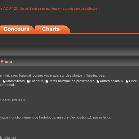
s AOUT 26: Du petit ruisseau au fleuve - soumission des photos <
r Photo
nt fait avec l'original, donner votre avis sur des photos, n'hésitez pas.
e
,
Mammifères
,
Oiseaux
,
Petits animaux en proxi/macro
,
Autres animaux
,
Flore
,
 personnels
iciper, postez ici.
ique (fonctionnement de l'autofocus, mesure d'exposition...), posez la ici.
, c'est ici.