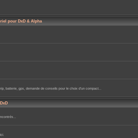
ériel pour DxD & Alpha
rip, batterie, gps, demande de conseils pour le choix d'un compact...
aDxD
ncontrés...
ci.