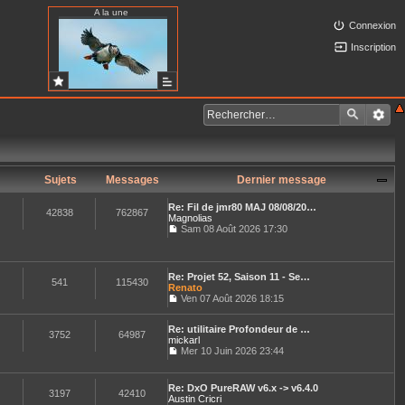
A la une
Connexion
Inscription
Sujets
Messages
Dernier message
Re: Fil de jmr80 MAJ 08/08/20…
42838
762867
Magnolias
Sam 08 Août 2026 17:30
C
o
n
s
Re: Projet 52, Saison 11 - Se…
u
541
115430
Renato
l
Ven 07 Août 2026 18:15
t
C
e
o
r
Re: utilitaire Profondeur de …
n
3752
64987
l
mickarl
s
e
u
Mer 10 Juin 2026 23:44
d
C
l
e
o
t
r
n
e
Re: DxO PureRAW v6.x -> v6.4.0
n
s
3197
42410
r
Austin Cricri
i
u