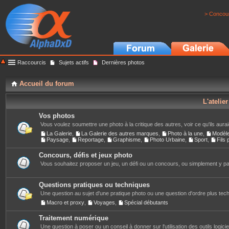
> Concour
Raccourcis
Sujets actifs
Dernières photos
Accueil du forum
L'atelie
Vos photos
Vous voulez soumettre une photo à la critique des autres, voir ce qu'ils auraie
La Galerie
,
La Galerie des autres marques
,
Photo à la une
,
Modèl
Paysage
,
Reportage
,
Graphisme
,
Photo Urbaine
,
Sport
,
Fils
Concours, défis et jeux photo
Vous souhaitez proposer un jeu, un défi ou un concours, ou simplement y part
Questions pratiques ou techniques
Une question au sujet d'une pratique photo ou une question d'ordre plus techn
Macro et proxy
,
Voyages
,
Spécial débutants
Traitement numérique
Une question à poser ou un conseil à donner sur l'utilisation des outils logiciels