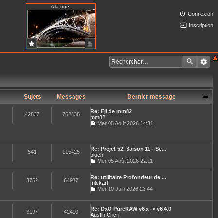
A la une
Connexion
Inscription
Sujets
Messages
Dernier message
Re: Fil de mm82
42837
762838
mm82
Mer 05 Août 2026 14:31
C
o
n
s
Re: Projet 52, Saison 11 - Se…
u
541
115425
blueh
l
Mer 05 Août 2026 22:11
t
C
e
o
r
Re: utilitaire Profondeur de …
n
3752
64987
l
mickarl
s
e
u
Mer 10 Juin 2026 23:44
d
C
l
e
o
t
r
n
e
Re: DxO PureRAW v6.x -> v6.4.0
n
s
3197
42410
r
Austin Cricri
i
u