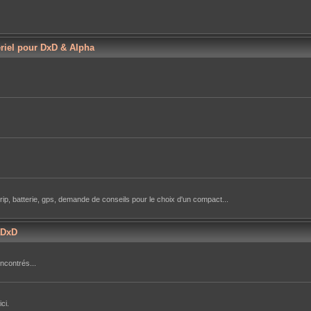
ériel pour DxD & Alpha
rip, batterie, gps, demande de conseils pour le choix d'un compact...
aDxD
ncontrés...
ci.