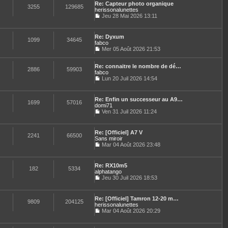
n
e
e
Re: Capteur photo organique
l
e
3255
129685
i
s
herissonalunettes
t
d
e
s
Jeu 28 Mai 2026 13:11
e
e
r
a
C
r
r
m
g
o
l
n
e
e
n
e
i
Re: Dyxum
s
s
1099
34645
d
e
fabco
s
u
e
r
Mer 05 Août 2026 21:53
a
l
r
C
m
g
t
n
o
e
e
e
i
Re: connaitre le nombre de dé…
n
s
2886
59903
r
e
fabco
s
s
l
r
u
Lun 20 Juil 2026 14:54
a
e
C
m
l
g
d
o
e
t
e
e
n
s
e
Re: Enfin un successeur au A9…
r
s
1699
57016
s
r
domi71
n
u
a
l
Ven 31 Juil 2026 11:24
i
l
g
e
C
e
t
e
d
o
r
e
e
n
m
Re: [Officiel] A7 V
r
r
s
2241
66500
e
Sans miroir
l
n
u
s
e
Mar 04 Août 2026 23:48
i
l
s
C
d
e
t
a
o
e
r
e
g
n
r
m
Re: RX10m5
r
e
s
182
5334
n
e
alphatango
l
u
i
s
e
Jeu 30 Juil 2026 18:53
l
e
s
C
d
t
r
a
o
e
e
m
g
n
r
Re: [Officiel] Tamron 12-20 m…
r
e
e
s
9809
204125
n
herissonalunettes
l
s
u
i
e
Mar 04 Août 2026 20:29
s
l
e
C
d
a
t
r
o
e
g
e
m