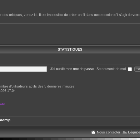
des critiques, venez ici. Il est impossible de créer un fil dans cette section s'il s'agit de votr
STATISTIQUES
J’ai oublié mon mot de passe
|
Se souvenir de moi
 nombre d’utilisateurs actifs des 5 dernières minutes)
2026 17:04
eurs
dordje
Nous contacter
L’équip