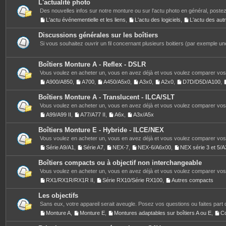
L'actualité photo
Des nouvelles infos sur notre monture ou sur l'actu photo en général, postez
L'actu événementielle et les liens
,
L'actu des logiciels
,
L'actu des au
Discussions générales sur les boîtiers
Si vous souhaitez ouvrir un fil concernant plusieurs boitiers (par exemple une
Boîtiers Monture A - Reflex - DSLR
Vous voulez en acheter un, vous en avez déjà et vous voulez comparer vos 
A900/A850
,
A700
,
A450/A5x0
,
A3x0
,
A2x0
,
D7D/D5D/A100
,
Boîtiers Monture A - Translucent - ILCA/SLT
Vous voulez en acheter un, vous en avez déjà et vous voulez comparer vos 
A99/A99 II
,
A77/A77 II
,
A6x
,
A3x/A5x
Boîtiers Monture E - Hybride - ILCE/NEX
Vous voulez en acheter un, vous en avez déjà et vous voulez comparer vos 
Série A9/A1
,
Série A7
,
NEX-7
,
NEX-6/A6x00
,
NEX série 3 et 5
Boîtiers compacts ou à objectif non interchangeable
Vous voulez en acheter un, vous en avez déjà et vous voulez comparer vos 
RX1/RX1R/RX1R II
,
Série RX10/Série RX100
,
Autres compacts
Les objectifs
Sans eux, votre appareil serait aveugle. Posez vos questions ou faites part 
Monture A
,
Monture E
,
Montures adaptables sur boîtiers A ou E
,
C