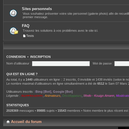
Sites personnels
Vous souhaitez présenter votre site personnel (galerie photo) afin de recueillir 
premier message.
FAQ
Trouvez les solutions à vos problèmes avec le site ici.
Tests
CONNEXION
•
INSCRIPTION
Nom d’utilisateur :
Mot de passe :
QUI EST EN LIGNE ?
Au total, il y a
1440
utilisateurs en ligne :: 2 inscrits, 0 invisible et 1438 invités (selon le
Le nombre maximal d’utilisateurs en ligne simultanément a été de
6512
le Sam 07 Mars 
Utilisateurs inscrits :
Bing [Bot]
,
Google [Bot]
Légende :
Administrateurs
,
Animateurs
,
Développeurs
,
Modo - Kouign Amann
,
Modérat
STATISTIQUES
2028369
messages •
89885
sujets •
15543
membres • Notre membre le plus récent est
Accueil du forum