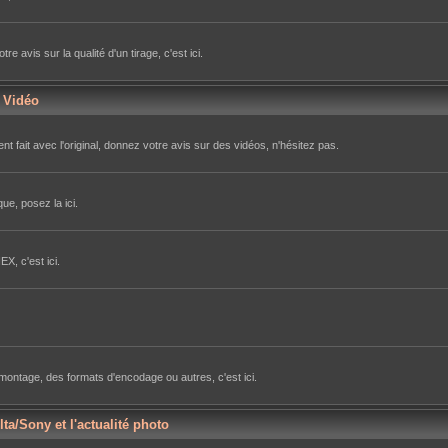
avis sur la qualité d'un tirage, c'est ici.
r Vidéo
nt fait avec l'original, donnez votre avis sur des vidéos, n'hésitez pas.
ue, posez la ici.
X, c'est ici.
e montage, des formats d'encodage ou autres, c'est ici.
lta/Sony et l'actualité photo