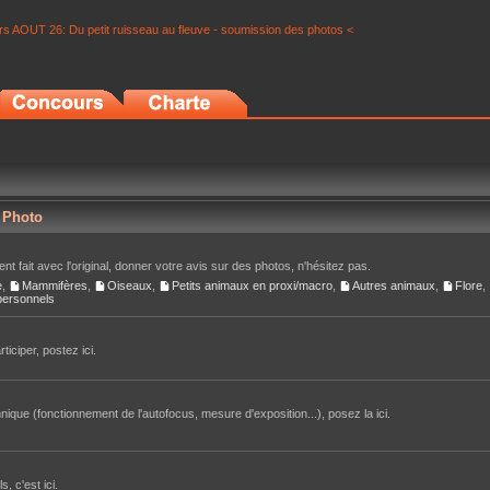
s AOUT 26: Du petit ruisseau au fleuve - soumission des photos <
r Photo
nt fait avec l'original, donner votre avis sur des photos, n'hésitez pas.
e
,
Mammifères
,
Oiseaux
,
Petits animaux en proxi/macro
,
Autres animaux
,
Flore
,
 personnels
iciper, postez ici.
ique (fonctionnement de l'autofocus, mesure d'exposition...), posez la ici.
, c'est ici.