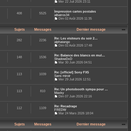
l
Mer 22 Juil 2026 23:11
e
l
e
C
r
t
d
o
m
e
e
Impression cartes postales
n
e
408
5525
r
r
albatros34
s
s
l
n
u
Dim 02 Août 2026 11:35
s
e
i
C
l
a
d
e
o
t
g
e
r
n
e
Sujets
Messages
Dernier message
e
r
m
s
r
n
e
u
l
i
Re: Les visiteurs du soir 2…
s
l
e
282
2236
e
alphatango
s
t
d
r
Dim 02 Août 2026 17:48
a
e
e
C
m
g
r
r
o
e
e
l
n
Re: Balance des blancs en mul…
n
s
e
148
1536
i
ShadowDxD
s
s
d
e
u
Mar 30 Juin 2026 04:51
a
e
r
C
l
g
r
m
o
t
e
n
e
Re: [officiel] Sony FX5
n
e
113
1039
i
s
Sans miroir
s
r
e
s
u
Mer 29 Juil 2026 12:51
l
r
a
C
l
e
m
g
o
t
d
e
e
Re: Un photobooth sympa pour …
n
e
e
113
810
s
Maxky
s
r
r
s
u
Dim 07 Juin 2026 22:16
l
n
a
C
l
e
i
g
o
t
d
e
e
Re: Recadrage
n
e
e
112
1109
r
FREDW
s
r
r
m
u
Mar 24 Mars 2026 18:04
l
n
e
C
l
e
i
s
o
t
d
e
s
n
e
Sujets
Messages
Dernier message
e
r
a
s
r
r
m
g
u
l