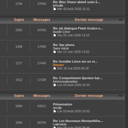
n
r
e
Re: Bloc Viseur abimé suite à…
r
e
s
1794
27940
n
jefouille
l
s
u
i
e
Mer 05 Août 2026 22:11
s
l
e
C
d
a
t
r
o
e
g
e
m
n
r
Sujets
Messages
Dernier message
e
r
e
s
n
l
s
u
i
e
s
Re: pb dialogue Flash Godox e…
l
e
1992
24762
d
a
Austin Cricri
t
r
e
g
Jeu 25 Juin 2026 13:10
e
m
r
C
e
r
e
n
o
l
s
i
Re: Sac photo
n
e
1308
17990
s
e
Sans miroir
s
d
a
r
u
Ven 12 Juin 2026 13:52
e
g
C
m
l
r
e
o
e
t
n
Re: Installer Linux sur un vi…
n
s
e
1277
27445
i
Renato
s
s
r
e
u
Dim 19 Juil 2026 09:18
a
l
r
C
l
g
e
m
o
t
e
d
e
Re: Compartiment éjection bat…
n
e
e
1412
17109
s
herissonalunettes
s
r
r
s
u
Lun 03 Août 2026 22:44
l
n
a
C
l
e
i
g
o
t
d
e
e
n
e
Sujets
Messages
Dernier message
e
r
s
r
r
m
u
l
n
e
Présentation
l
e
2890
83311
i
s
dordje
t
d
e
s
Lun 03 Août 2026 10:02
e
e
r
a
C
r
r
m
g
o
l
n
e
e
Re: Les Nouveaux Montpelliéra…
n
e
1500
60794
i
s
calimelolo
s
d
e
s
u
Mar 09 Juin 2026 08:46