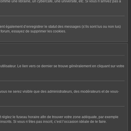
me une librairie, un cybercafé, une université, etc. Si vous n’arrivez pas à
nt également d’enregistrer le statut des messages (s’ils sont lus ou non lus)
u forum, essayez de supprimer les cookies.
tilisateur. Le lien vers ce dernier se trouve généralement en cliquant sur votre
, vous ne serez visible que des administrateurs, des modérateurs et de vous-
r et réglez le fuseau horaire afin de trouver votre zone adéquate, par exemple
rits. Si vous n’êtes pas inscrit, c’est l’occasion idéale de le faire.