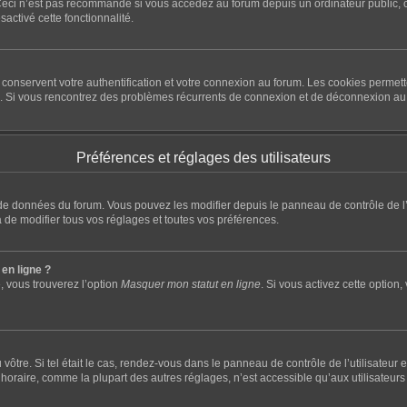
eci n’est pas recommandé si vous accédez au forum depuis un ordinateur public, com
sactivé cette fonctionnalité.
conservent votre authentification et votre connexion au forum. Les cookies permette
rum. Si vous rencontrez des problèmes récurrents de connexion et de déconnexion a
Préférences et réglages des utilisateurs
e de données du forum. Vous pouvez les modifier depuis le panneau de contrôle de l’u
 de modifier tous vos réglages et toutes vos préférences.
en ligne ?
, vous trouverez l’option
Masquer mon statut en ligne
. Si vous activez cette option
du vôtre. Si tel était le cas, rendez-vous dans le panneau de contrôle de l’utilisateu
raire, comme la plupart des autres réglages, n’est accessible qu’aux utilisateurs insc