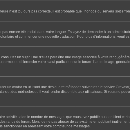
’heure n’est toujours pas correcte, il est probable que l’horloge du serveur soit er
l n’a pas encore été traduit dans votre langue. Essayez de demander à un administrateu
 volontaire et commencer une nouvelle traduction. Pour plus d’informations, veuillez 
 consultez un sujet. Une d’elles peut être une image associée à votre rang, généra
 permet de différencier votre statut particulier sur le forum. L’autre image, génér
outer un avatar en utilisant une des quatre méthodes suivantes : le service Gravatar, 
atars et des méthodes qu’il veut rendre disponible aux utilisateurs. Si vous ne pouv
otre activité selon le nombre de messages que vous avez publié ou identifient certa
te des rangs du forum. Merci de ne pas abuser de ce système en publiant inutileme
ous sanctionner en abaissant votre compteur de messages.