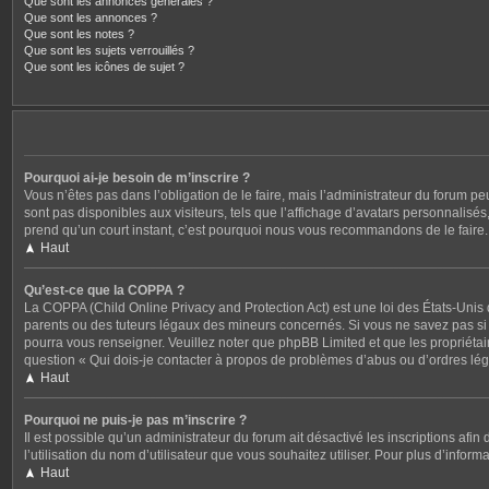
Que sont les annonces générales ?
Que sont les annonces ?
Que sont les notes ?
Que sont les sujets verrouillés ?
Que sont les icônes de sujet ?
Pourquoi ai-je besoin de m’inscrire ?
Vous n’êtes pas dans l’obligation de le faire, mais l’administrateur du forum p
sont pas disponibles aux visiteurs, tels que l’affichage d’avatars personnalisés, 
prend qu’un court instant, c’est pourquoi nous vous recommandons de le faire.
Haut
Qu’est-ce que la COPPA ?
La COPPA (Child Online Privacy and Protection Act) est une loi des États-Unis
parents ou des tuteurs légaux des mineurs concernés. Si vous ne savez pas si c
pourra vous renseigner. Veuillez noter que phpBB Limited et que les propriétair
question « Qui dois-je contacter à propos de problèmes d’abus ou d’ordres léga
Haut
Pourquoi ne puis-je pas m’inscrire ?
Il est possible qu’un administrateur du forum ait désactivé les inscriptions afi
l’utilisation du nom d’utilisateur que vous souhaitez utiliser. Pour plus d’inform
Haut