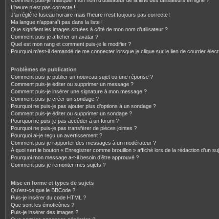
Comment puis-je masquer mon nom d’utilisateur de la liste des utilisateurs en ligne ?
L’heure n’est pas correcte !
J’ai réglé le fuseau horaire mais l’heure n’est toujours pas correcte !
Ma langue n’apparaît pas dans la liste !
Que signifient les images situées à côté de mon nom d’utilisateur ?
Comment puis-je afficher un avatar ?
Quel est mon rang et comment puis-je le modifier ?
Pourquoi m’est-il demandé de me connecter lorsque je clique sur le lien de courrier électr
Problèmes de publication
Comment puis-je publier un nouveau sujet ou une réponse ?
Comment puis-je éditer ou supprimer un message ?
Comment puis-je insérer une signature à mon message ?
Comment puis-je créer un sondage ?
Pourquoi ne puis-je pas ajouter plus d’options à un sondage ?
Comment puis-je éditer ou supprimer un sondage ?
Pourquoi ne puis-je pas accéder à un forum ?
Pourquoi ne puis-je pas transférer de pièces jointes ?
Pourquoi ai-je reçu un avertissement ?
Comment puis-je rapporter des messages à un modérateur ?
À quoi sert le bouton « Enregistrer comme brouillon » affiché lors de la rédaction d’un suj
Pourquoi mon message a-t-il besoin d’être approuvé ?
Comment puis-je remonter mes sujets ?
Mise en forme et types de sujets
Qu’est-ce que le BBCode ?
Puis-je insérer du code HTML ?
Que sont les émoticônes ?
Puis-je insérer des images ?