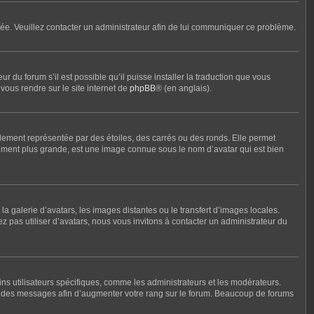
ronée. Veuillez contacter un administrateur afin de lui communiquer ce problème.
r du forum s’il est possible qu’il puisse installer la traduction que vous
vous rendre sur le site internet de
phpBB
® (en anglais).
lement représentée par des étoiles, des carrés ou des ronds. Elle permet
alement plus grande, est une image connue sous le nom d’avatar qui est bien
la galerie d’avatars, les images distantes ou le transfert d’images locales.
ez pas utiliser d’avatars, nous vous invitons à contacter un administrateur du
ins utilisateurs spécifiques, comme les administrateurs et les modérateurs.
nt des messages afin d’augmenter votre rang sur le forum. Beaucoup de forums