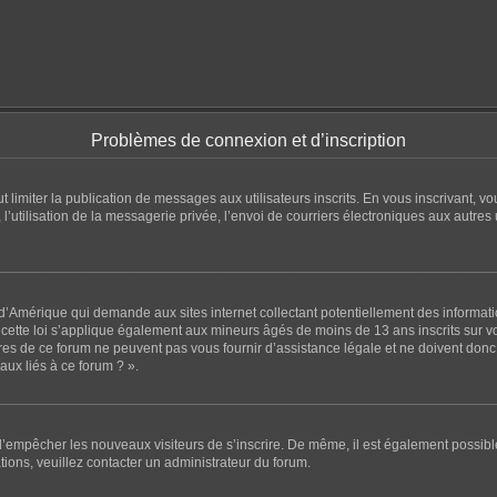
Problèmes de connexion et d’inscription
eut limiter la publication de messages aux utilisateurs inscrits. En vous inscrivant
l’utilisation de la messagerie privée, l’envoi de courriers électroniques aux autres u
 d’Amérique qui demande aux sites internet collectant potentiellement des informa
ette loi s’applique également aux mineurs âgés de moins de 13 ans inscrits sur vot
es de ce forum ne peuvent pas vous fournir d’assistance légale et ne doivent donc p
ux liés à ce forum ? ».
n d’empêcher les nouveaux visiteurs de s’inscrire. De même, il est également possibl
ations, veuillez contacter un administrateur du forum.