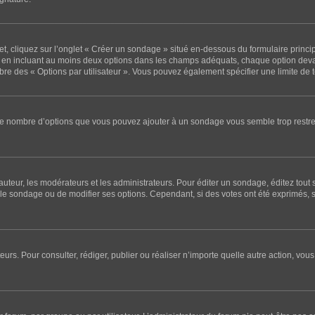
 cliquez sur l’onglet « Créer un sondage » situé en-dessous du formulaire principal
e en incluant au moins deux options dans les champs adéquats, chaque option deva
mbre des « Options par utilisateur ». Vous pouvez également spécifier une limite de te
i le nombre d’options que vous pouvez ajouter à un sondage vous semble trop restre
teur, les modérateurs et les administrateurs. Pour éditer un sondage, éditez tout
r le sondage ou de modifier ses options. Cependant, si des votes ont été exprimés, 
sateurs. Pour consulter, rédiger, publier ou réaliser n’importe quelle autre action