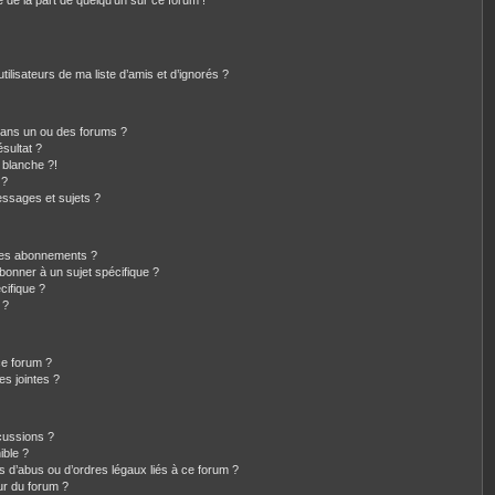
e de la part de quelqu’un sur ce forum !
ilisateurs de ma liste d’amis et d’ignorés ?
dans un ou des forums ?
sultat ?
 blanche ?!
 ?
ssages et sujets ?
t les abonnements ?
bonner à un sujet spécifique ?
ifique ?
 ?
ce forum ?
s jointes ?
cussions ?
ible ?
s d’abus ou d’ordres légaux liés à ce forum ?
ur du forum ?