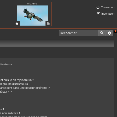
A la une
Connexion
Inscription
ilisateurs
nt puis-je en rejoindre un ?
 groupe d’utilisateurs ?
paraissent dans une couleur différente ?
défaut » ?
s !
non sollicités !