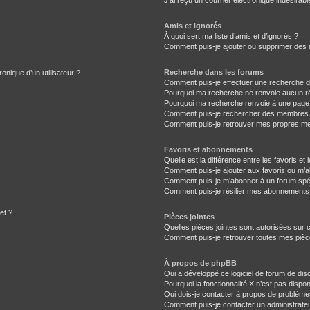
J’ai reçu un courrier électronique indésirabl
Amis et ignorés
À quoi sert ma liste d’amis et d’ignorés ?
Comment puis-je ajouter ou supprimer des ut
Recherche dans les forums
onique d’un utilisateur ?
Comment puis-je effectuer une recherche 
Pourquoi ma recherche ne renvoie aucun ré
Pourquoi ma recherche renvoie à une page
Comment puis-je rechercher des membres
Comment puis-je retrouver mes propres me
Favoris et abonnements
Quelle est la différence entre les favoris e
Comment puis-je ajouter aux favoris ou m’a
Comment puis-je m’abonner à un forum spéc
Comment puis-je résilier mes abonnements
et ?
Pièces jointes
Quelles pièces jointes sont autorisées sur 
Comment puis-je retrouver toutes mes pièce
À propos de phpBB
Qui a développé ce logiciel de forum de dis
Pourquoi la fonctionnalité X n’est pas dispon
Qui dois-je contacter à propos de problème
Comment puis-je contacter un administrate