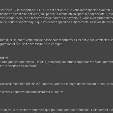
t corrects. Si le support de la COPPA est activé et que vous avez spécifié avoir en 
tions doivent être activées, soit par vous-même ou soit par un administrateur, avan
s instructions. Si vous ne recevez pas de courrier électronique, vous avez probable
resse de courrier électronique que vous avez spécifiée était correcte, essayez de con
m d’utilisateur et votre mot de passe soient corrects. Si tel est le cas, contactez u
uration et qu’il soit nécessaire de la corriger.
ter ?!
r une quelconque raison. De plus, beaucoup de forums suppriment périodiquement les 
nt aux discussions du forum.
eut facilement être réinitialisé. Rendez-vous sur la page de connexion et cliquez s
nvitons à contacter un administrateur du forum.
orum, vous ne resterez connecté que pour une période prédéfinie. Cela permet d’évi