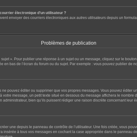
ourrier électronique d’un utilisateur ?
ts peuvent envoyer des courriers électroniques aux autres utilisateurs depuis un for
Problèmes de publication
sujet ». Pour publier une réponse à un sujet ou un message, cliquez sur le bouton 
ée en bas de l’écran du forum ou du sujet. Par exemple : vous pouvez publier de n
 ne pouvez éditer ou supprimer que vos propres messages. Vous pouvez éditer un 
à votre message, un petit texte situé en dessous du message affichera le nombre de f
un administrateur, bien qu’ils puissent rédiger une raison discrète concernant leur 
réer une depuis le panneau de contrôle de l’utilisateur. Une fois créée, vous pou
a insérée à tous vos messages en cochant la case appropriée dans le panneau de cont
ignature.