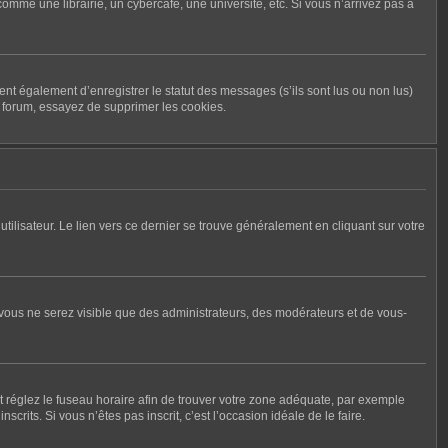
me une librairie, un cybercafé, une université, etc. Si vous n’arrivez pas à
nt également d’enregistrer le statut des messages (s’ils sont lus ou non lus)
u forum, essayez de supprimer les cookies.
tilisateur. Le lien vers ce dernier se trouve généralement en cliquant sur votre
, vous ne serez visible que des administrateurs, des modérateurs et de vous-
r et réglez le fuseau horaire afin de trouver votre zone adéquate, par exemple
rits. Si vous n’êtes pas inscrit, c’est l’occasion idéale de le faire.