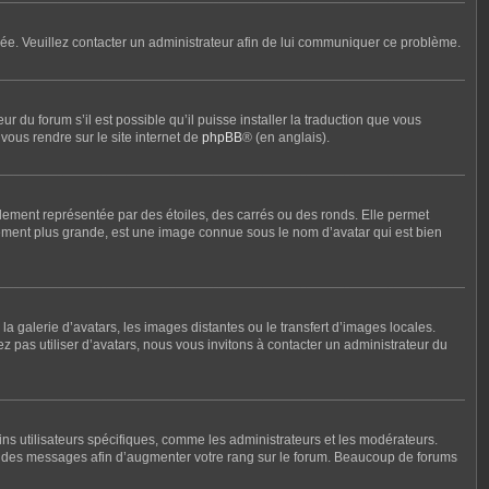
ronée. Veuillez contacter un administrateur afin de lui communiquer ce problème.
r du forum s’il est possible qu’il puisse installer la traduction que vous
vous rendre sur le site internet de
phpBB
® (en anglais).
lement représentée par des étoiles, des carrés ou des ronds. Elle permet
alement plus grande, est une image connue sous le nom d’avatar qui est bien
la galerie d’avatars, les images distantes ou le transfert d’images locales.
ez pas utiliser d’avatars, nous vous invitons à contacter un administrateur du
ins utilisateurs spécifiques, comme les administrateurs et les modérateurs.
nt des messages afin d’augmenter votre rang sur le forum. Beaucoup de forums