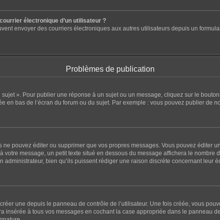
ourrier électronique d’un utilisateur ?
ts peuvent envoyer des courriers électroniques aux autres utilisateurs depuis un for
Problèmes de publication
sujet ». Pour publier une réponse à un sujet ou un message, cliquez sur le bouton 
ée en bas de l’écran du forum ou du sujet. Par exemple : vous pouvez publier de n
 ne pouvez éditer ou supprimer que vos propres messages. Vous pouvez éditer un 
à votre message, un petit texte situé en dessous du message affichera le nombre de f
un administrateur, bien qu’ils puissent rédiger une raison discrète concernant leur 
réer une depuis le panneau de contrôle de l’utilisateur. Une fois créée, vous pou
a insérée à tous vos messages en cochant la case appropriée dans le panneau de cont
ignature.