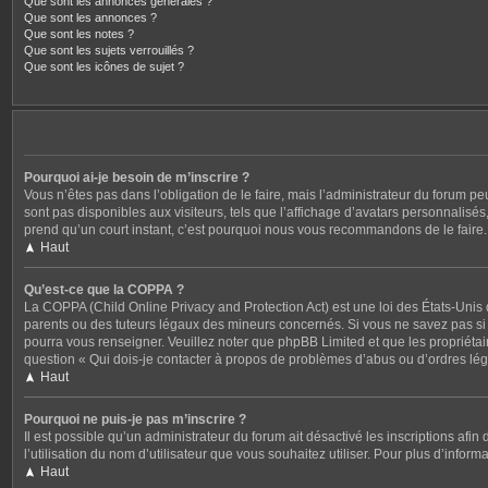
Que sont les annonces générales ?
Que sont les annonces ?
Que sont les notes ?
Que sont les sujets verrouillés ?
Que sont les icônes de sujet ?
Pourquoi ai-je besoin de m’inscrire ?
Vous n’êtes pas dans l’obligation de le faire, mais l’administrateur du forum p
sont pas disponibles aux visiteurs, tels que l’affichage d’avatars personnalisés, 
prend qu’un court instant, c’est pourquoi nous vous recommandons de le faire.
Haut
Qu’est-ce que la COPPA ?
La COPPA (Child Online Privacy and Protection Act) est une loi des États-Unis
parents ou des tuteurs légaux des mineurs concernés. Si vous ne savez pas si c
pourra vous renseigner. Veuillez noter que phpBB Limited et que les propriétair
question « Qui dois-je contacter à propos de problèmes d’abus ou d’ordres léga
Haut
Pourquoi ne puis-je pas m’inscrire ?
Il est possible qu’un administrateur du forum ait désactivé les inscriptions afi
l’utilisation du nom d’utilisateur que vous souhaitez utiliser. Pour plus d’inform
Haut