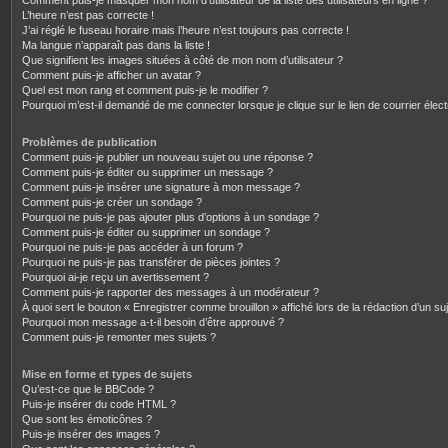
Comment puis-je masquer mon nom d’utilisateur de la liste des utilisateurs en ligne ?
L’heure n’est pas correcte !
J’ai réglé le fuseau horaire mais l’heure n’est toujours pas correcte !
Ma langue n’apparaît pas dans la liste !
Que signifient les images situées à côté de mon nom d’utilisateur ?
Comment puis-je afficher un avatar ?
Quel est mon rang et comment puis-je le modifier ?
Pourquoi m’est-il demandé de me connecter lorsque je clique sur le lien de courrier électr
Problèmes de publication
Comment puis-je publier un nouveau sujet ou une réponse ?
Comment puis-je éditer ou supprimer un message ?
Comment puis-je insérer une signature à mon message ?
Comment puis-je créer un sondage ?
Pourquoi ne puis-je pas ajouter plus d’options à un sondage ?
Comment puis-je éditer ou supprimer un sondage ?
Pourquoi ne puis-je pas accéder à un forum ?
Pourquoi ne puis-je pas transférer de pièces jointes ?
Pourquoi ai-je reçu un avertissement ?
Comment puis-je rapporter des messages à un modérateur ?
À quoi sert le bouton « Enregistrer comme brouillon » affiché lors de la rédaction d’un suj
Pourquoi mon message a-t-il besoin d’être approuvé ?
Comment puis-je remonter mes sujets ?
Mise en forme et types de sujets
Qu’est-ce que le BBCode ?
Puis-je insérer du code HTML ?
Que sont les émoticônes ?
Puis-je insérer des images ?