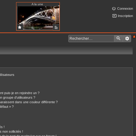
A la une
Connexion
Inscription
ilisateurs
nt puis-je en rejoindre un ?
 groupe d’utilisateurs ?
paraissent dans une couleur différente ?
défaut » ?
s !
non sollicités !