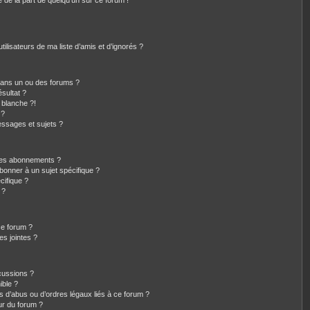
e de la part de quelqu’un sur ce forum !
ilisateurs de ma liste d’amis et d’ignorés ?
dans un ou des forums ?
sultat ?
 blanche ?!
 ?
ssages et sujets ?
t les abonnements ?
bonner à un sujet spécifique ?
ifique ?
 ?
ce forum ?
s jointes ?
cussions ?
ible ?
s d’abus ou d’ordres légaux liés à ce forum ?
ur du forum ?