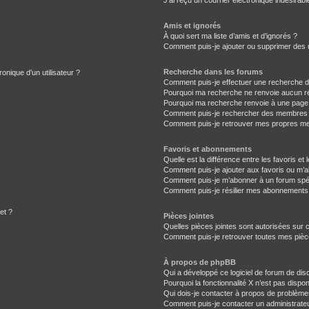
J’ai reçu un courrier électronique indésirabl
Amis et ignorés
À quoi sert ma liste d’amis et d’ignorés ?
Comment puis-je ajouter ou supprimer des ut
Recherche dans les forums
onique d’un utilisateur ?
Comment puis-je effectuer une recherche 
Pourquoi ma recherche ne renvoie aucun ré
Pourquoi ma recherche renvoie à une page
Comment puis-je rechercher des membres
Comment puis-je retrouver mes propres me
Favoris et abonnements
Quelle est la différence entre les favoris e
Comment puis-je ajouter aux favoris ou m’a
Comment puis-je m’abonner à un forum spéc
Comment puis-je résilier mes abonnements
et ?
Pièces jointes
Quelles pièces jointes sont autorisées sur 
Comment puis-je retrouver toutes mes pièce
À propos de phpBB
Qui a développé ce logiciel de forum de dis
Pourquoi la fonctionnalité X n’est pas dispon
Qui dois-je contacter à propos de problème
Comment puis-je contacter un administrate