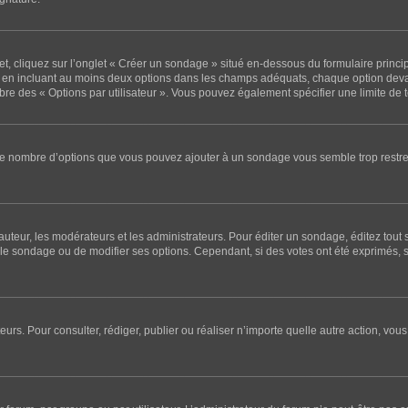
 cliquez sur l’onglet « Créer un sondage » situé en-dessous du formulaire principal
e en incluant au moins deux options dans les champs adéquats, chaque option deva
mbre des « Options par utilisateur ». Vous pouvez également spécifier une limite de te
i le nombre d’options que vous pouvez ajouter à un sondage vous semble trop restre
teur, les modérateurs et les administrateurs. Pour éditer un sondage, éditez tout
r le sondage ou de modifier ses options. Cependant, si des votes ont été exprimés, 
sateurs. Pour consulter, rédiger, publier ou réaliser n’importe quelle autre action