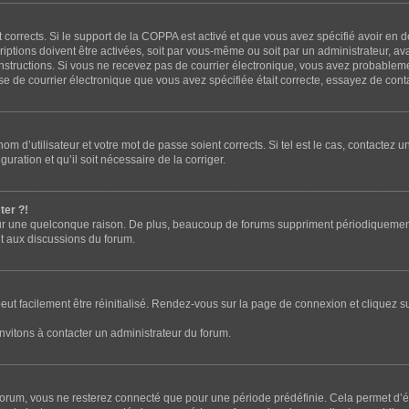
t corrects. Si le support de la COPPA est activé et que vous avez spécifié avoir en 
tions doivent être activées, soit par vous-même ou soit par un administrateur, avan
s instructions. Si vous ne recevez pas de courrier électronique, vous avez probable
resse de courrier électronique que vous avez spécifiée était correcte, essayez de con
m d’utilisateur et votre mot de passe soient corrects. Si tel est le cas, contactez u
uration et qu’il soit nécessaire de la corriger.
ter ?!
r une quelconque raison. De plus, beaucoup de forums suppriment périodiquement les 
nt aux discussions du forum.
eut facilement être réinitialisé. Rendez-vous sur la page de connexion et cliquez s
nvitons à contacter un administrateur du forum.
orum, vous ne resterez connecté que pour une période prédéfinie. Cela permet d’évi