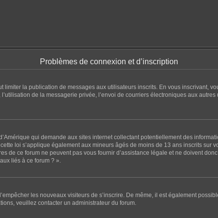
Problèmes de connexion et d’inscription
eut limiter la publication de messages aux utilisateurs inscrits. En vous inscrivant
l’utilisation de la messagerie privée, l’envoi de courriers électroniques aux autres u
 d’Amérique qui demande aux sites internet collectant potentiellement des informa
ette loi s’applique également aux mineurs âgés de moins de 13 ans inscrits sur vot
es de ce forum ne peuvent pas vous fournir d’assistance légale et ne doivent donc p
ux liés à ce forum ? ».
n d’empêcher les nouveaux visiteurs de s’inscrire. De même, il est également possibl
ations, veuillez contacter un administrateur du forum.