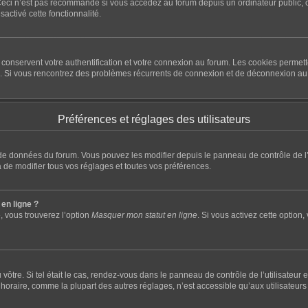
eci n’est pas recommandé si vous accédez au forum depuis un ordinateur public, com
sactivé cette fonctionnalité.
conservent votre authentification et votre connexion au forum. Les cookies permette
rum. Si vous rencontrez des problèmes récurrents de connexion et de déconnexion a
Préférences et réglages des utilisateurs
e de données du forum. Vous pouvez les modifier depuis le panneau de contrôle de l’u
 de modifier tous vos réglages et toutes vos préférences.
en ligne ?
, vous trouverez l’option
Masquer mon statut en ligne
. Si vous activez cette option
du vôtre. Si tel était le cas, rendez-vous dans le panneau de contrôle de l’utilisateu
raire, comme la plupart des autres réglages, n’est accessible qu’aux utilisateurs insc