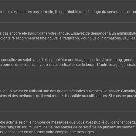
’heure n’est toujours pas correcte, il est probable que l’horloge du serveur soit er
l n’a pas encore été traduit dans votre langue. Essayez de demander à un administrateu
 volontaire et commencer une nouvelle traduction. Pour plus d’informations, veuillez 
 consultez un sujet. Une d’elles peut être une image associée à votre rang, généra
 permet de différencier votre statut particulier sur le forum. L’autre image, génér
outer un avatar en utilisant une des quatre méthodes suivantes : le service Gravatar, 
atars et des méthodes qu’il veut rendre disponible aux utilisateurs. Si vous ne pouv
otre activité selon le nombre de messages que vous avez publié ou identifient certa
te des rangs du forum. Merci de ne pas abuser de ce système en publiant inutileme
ous sanctionner en abaissant votre compteur de messages.