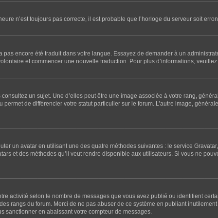
’heure n’est toujours pas correcte, il est probable que l’horloge du serveur soit er
l n’a pas encore été traduit dans votre langue. Essayez de demander à un administrateu
 volontaire et commencer une nouvelle traduction. Pour plus d’informations, veuillez 
 consultez un sujet. Une d’elles peut être une image associée à votre rang, généra
 permet de différencier votre statut particulier sur le forum. L’autre image, génér
outer un avatar en utilisant une des quatre méthodes suivantes : le service Gravatar, 
atars et des méthodes qu’il veut rendre disponible aux utilisateurs. Si vous ne pouv
otre activité selon le nombre de messages que vous avez publié ou identifient certa
te des rangs du forum. Merci de ne pas abuser de ce système en publiant inutileme
ous sanctionner en abaissant votre compteur de messages.