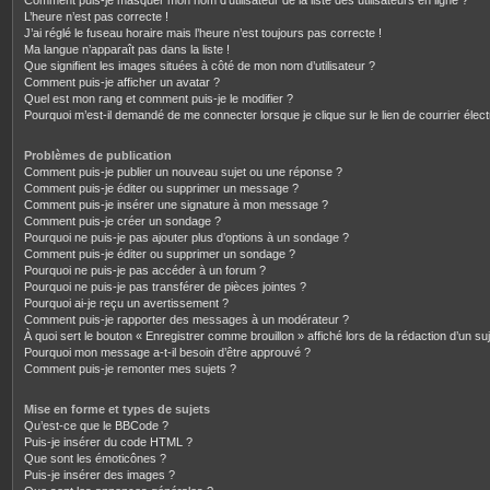
Comment puis-je masquer mon nom d’utilisateur de la liste des utilisateurs en ligne ?
L’heure n’est pas correcte !
J’ai réglé le fuseau horaire mais l’heure n’est toujours pas correcte !
Ma langue n’apparaît pas dans la liste !
Que signifient les images situées à côté de mon nom d’utilisateur ?
Comment puis-je afficher un avatar ?
Quel est mon rang et comment puis-je le modifier ?
Pourquoi m’est-il demandé de me connecter lorsque je clique sur le lien de courrier électr
Problèmes de publication
Comment puis-je publier un nouveau sujet ou une réponse ?
Comment puis-je éditer ou supprimer un message ?
Comment puis-je insérer une signature à mon message ?
Comment puis-je créer un sondage ?
Pourquoi ne puis-je pas ajouter plus d’options à un sondage ?
Comment puis-je éditer ou supprimer un sondage ?
Pourquoi ne puis-je pas accéder à un forum ?
Pourquoi ne puis-je pas transférer de pièces jointes ?
Pourquoi ai-je reçu un avertissement ?
Comment puis-je rapporter des messages à un modérateur ?
À quoi sert le bouton « Enregistrer comme brouillon » affiché lors de la rédaction d’un suj
Pourquoi mon message a-t-il besoin d’être approuvé ?
Comment puis-je remonter mes sujets ?
Mise en forme et types de sujets
Qu’est-ce que le BBCode ?
Puis-je insérer du code HTML ?
Que sont les émoticônes ?
Puis-je insérer des images ?