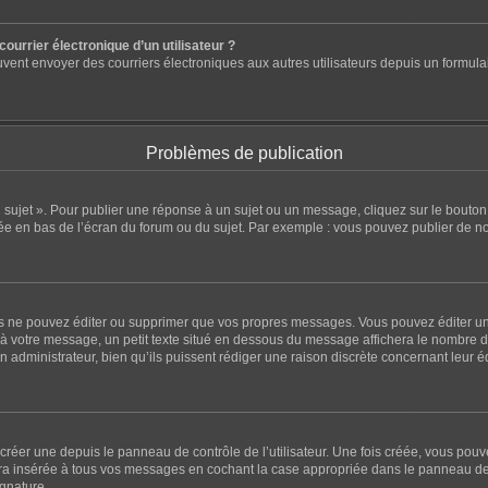
ourrier électronique d’un utilisateur ?
ts peuvent envoyer des courriers électroniques aux autres utilisateurs depuis un for
Problèmes de publication
sujet ». Pour publier une réponse à un sujet ou un message, cliquez sur le bouton 
ée en bas de l’écran du forum ou du sujet. Par exemple : vous pouvez publier de n
 ne pouvez éditer ou supprimer que vos propres messages. Vous pouvez éditer un 
à votre message, un petit texte situé en dessous du message affichera le nombre de f
un administrateur, bien qu’ils puissent rédiger une raison discrète concernant leur 
réer une depuis le panneau de contrôle de l’utilisateur. Une fois créée, vous pou
a insérée à tous vos messages en cochant la case appropriée dans le panneau de cont
ignature.