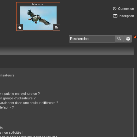
A la une
Connexion
Inscription
ilisateurs
nt puis-je en rejoindre un ?
 groupe d’utilisateurs ?
paraissent dans une couleur différente ?
défaut » ?
s !
non sollicités !