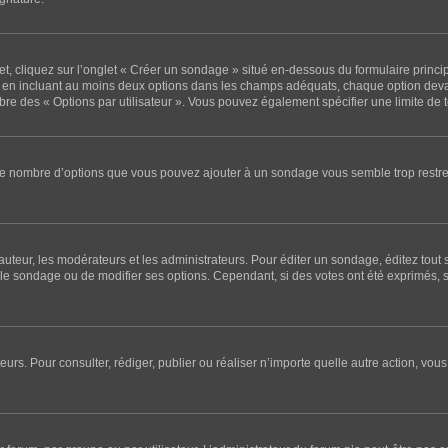
 cliquez sur l’onglet « Créer un sondage » situé en-dessous du formulaire principal
e en incluant au moins deux options dans les champs adéquats, chaque option deva
mbre des « Options par utilisateur ». Vous pouvez également spécifier une limite de te
i le nombre d’options que vous pouvez ajouter à un sondage vous semble trop restre
teur, les modérateurs et les administrateurs. Pour éditer un sondage, éditez tout
r le sondage ou de modifier ses options. Cependant, si des votes ont été exprimés, 
sateurs. Pour consulter, rédiger, publier ou réaliser n’importe quelle autre action