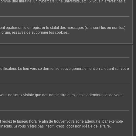
me une librairie, un cybercafé, une université, etc. Si vous n’arrivez pas à
nt également d’enregistrer le statut des messages (s’ils sont lus ou non lus)
u forum, essayez de supprimer les cookies.
tilisateur. Le lien vers ce dernier se trouve généralement en cliquant sur votre
, vous ne serez visible que des administrateurs, des modérateurs et de vous-
r et réglez le fuseau horaire afin de trouver votre zone adéquate, par exemple
rits. Si vous n’êtes pas inscrit, c’est l’occasion idéale de le faire.