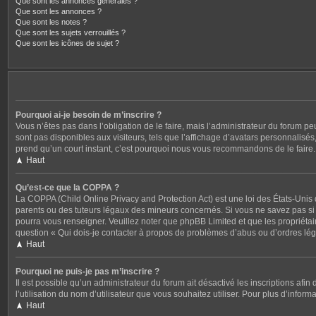
Que sont les annonces générales ?
Que sont les annonces ?
Que sont les notes ?
Que sont les sujets verrouillés ?
Que sont les icônes de sujet ?
Pourquoi ai-je besoin de m’inscrire ?
Vous n’êtes pas dans l’obligation de le faire, mais l’administrateur du forum p
sont pas disponibles aux visiteurs, tels que l’affichage d’avatars personnalisés, 
prend qu’un court instant, c’est pourquoi nous vous recommandons de le faire.
Haut
Qu’est-ce que la COPPA ?
La COPPA (Child Online Privacy and Protection Act) est une loi des États-Unis
parents ou des tuteurs légaux des mineurs concernés. Si vous ne savez pas si c
pourra vous renseigner. Veuillez noter que phpBB Limited et que les propriétair
question « Qui dois-je contacter à propos de problèmes d’abus ou d’ordres léga
Haut
Pourquoi ne puis-je pas m’inscrire ?
Il est possible qu’un administrateur du forum ait désactivé les inscriptions afi
l’utilisation du nom d’utilisateur que vous souhaitez utiliser. Pour plus d’inform
Haut