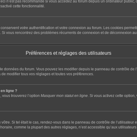
eci n’est pas recommandé si vous accédez au forum depuis un ordinateur public, com
sactivé cette fonctionnalité.
conservent votre authentification et votre connexion au forum. Les cookies permette
rum. Si vous rencontrez des problèmes récurrents de connexion et de déconnexion a
Préférences et réglages des utilisateurs
e de données du forum. Vous pouvez les modifier depuis le panneau de contrôle de l’u
 de modifier tous vos réglages et toutes vos préférences.
en ligne ?
, vous trouverez l’option
Masquer mon statut en ligne
. Si vous activez cette option
du vôtre. Si tel était le cas, rendez-vous dans le panneau de contrôle de l’utilisateu
raire, comme la plupart des autres réglages, n’est accessible qu’aux utilisateurs insc