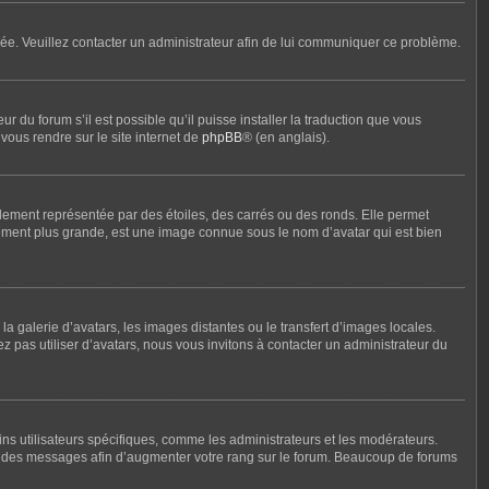
ronée. Veuillez contacter un administrateur afin de lui communiquer ce problème.
r du forum s’il est possible qu’il puisse installer la traduction que vous
vous rendre sur le site internet de
phpBB
® (en anglais).
lement représentée par des étoiles, des carrés ou des ronds. Elle permet
alement plus grande, est une image connue sous le nom d’avatar qui est bien
la galerie d’avatars, les images distantes ou le transfert d’images locales.
ez pas utiliser d’avatars, nous vous invitons à contacter un administrateur du
ins utilisateurs spécifiques, comme les administrateurs et les modérateurs.
nt des messages afin d’augmenter votre rang sur le forum. Beaucoup de forums