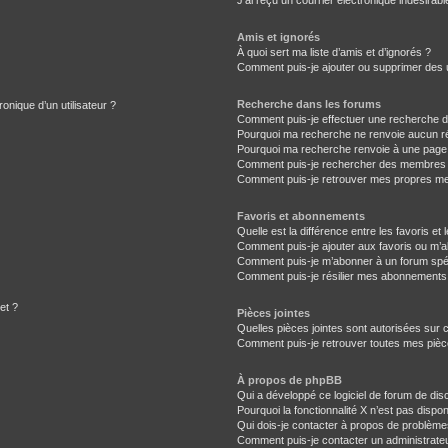
J’ai reçu un courrier électronique indésirabl
Amis et ignorés
À quoi sert ma liste d’amis et d’ignorés ?
Comment puis-je ajouter ou supprimer des ut
Recherche dans les forums
onique d’un utilisateur ?
Comment puis-je effectuer une recherche 
Pourquoi ma recherche ne renvoie aucun ré
Pourquoi ma recherche renvoie à une page
Comment puis-je rechercher des membres
Comment puis-je retrouver mes propres me
Favoris et abonnements
Quelle est la différence entre les favoris e
Comment puis-je ajouter aux favoris ou m’a
Comment puis-je m’abonner à un forum spéc
Comment puis-je résilier mes abonnements
et ?
Pièces jointes
Quelles pièces jointes sont autorisées sur 
Comment puis-je retrouver toutes mes pièce
À propos de phpBB
Qui a développé ce logiciel de forum de dis
Pourquoi la fonctionnalité X n’est pas dispon
Qui dois-je contacter à propos de problème
Comment puis-je contacter un administrate