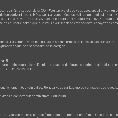
t corrects. Si le support de la COPPA est activé et que vous avez spécifié avoir en 
tions doivent être activées, soit par vous-même ou soit par un administrateur, avan
s instructions. Si vous ne recevez pas de courrier électronique, vous avez probable
resse de courrier électronique que vous avez spécifiée était correcte, essayez de con
m d’utilisateur et votre mot de passe soient corrects. Si tel est le cas, contactez u
uration et qu’il soit nécessaire de la corriger.
ter ?!
r une quelconque raison. De plus, beaucoup de forums suppriment périodiquement les 
nt aux discussions du forum.
eut facilement être réinitialisé. Rendez-vous sur la page de connexion et cliquez s
nvitons à contacter un administrateur du forum.
orum, vous ne resterez connecté que pour une période prédéfinie. Cela permet d’évi