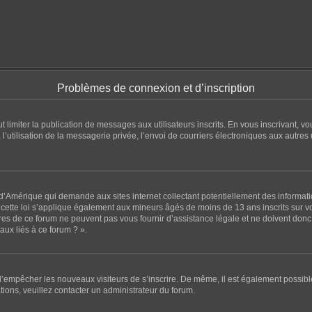
Problèmes de connexion et d’inscription
eut limiter la publication de messages aux utilisateurs inscrits. En vous inscrivant
l’utilisation de la messagerie privée, l’envoi de courriers électroniques aux autres u
 d’Amérique qui demande aux sites internet collectant potentiellement des informa
ette loi s’applique également aux mineurs âgés de moins de 13 ans inscrits sur vot
es de ce forum ne peuvent pas vous fournir d’assistance légale et ne doivent donc p
ux liés à ce forum ? ».
n d’empêcher les nouveaux visiteurs de s’inscrire. De même, il est également possibl
ations, veuillez contacter un administrateur du forum.