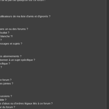
e de la part de quelqu’un sur ce forum !
ilisateurs de ma liste d’amis et d’ignorés ?
dans un ou des forums ?
sultat ?
 blanche ?!
 ?
ssages et sujets ?
t les abonnements ?
bonner à un sujet spécifique ?
ifique ?
 ?
ce forum ?
s jointes ?
cussions ?
ible ?
s d’abus ou d’ordres légaux liés à ce forum ?
ur du forum ?