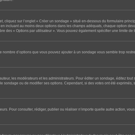
 cliquez sur l’onglet « Créer un sondage » situé en-dessous du formulaire principal
e en incluant au moins deux options dans les champs adéquats, chaque option deva
mbre des « Options par utilisateur ». Vous pouvez également spécifier une limite de te
i le nombre d’options que vous pouvez ajouter à un sondage vous semble trop restre
teur, les modérateurs et les administrateurs. Pour éditer un sondage, éditez tout
r le sondage ou de modifier ses options. Cependant, si des votes ont été exprimés, 
sateurs. Pour consulter, rédiger, publier ou réaliser n’importe quelle autre action