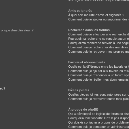
J’ai reçu un courrier électronique indésirabl
Amis et ignorés
À quoi sert ma liste d’amis et d’ignorés ?
Comment puis-je ajouter ou supprimer des ut
Recherche dans les forums
onique d’un utilisateur ?
Comment puis-je effectuer une recherche 
Pourquoi ma recherche ne renvoie aucun ré
Pourquoi ma recherche renvoie à une page
Comment puis-je rechercher des membres
Comment puis-je retrouver mes propres me
Favoris et abonnements
Quelle est la différence entre les favoris e
Comment puis-je ajouter aux favoris ou m’a
Comment puis-je m’abonner à un forum spéc
Comment puis-je résilier mes abonnements
et ?
Pièces jointes
Quelles pièces jointes sont autorisées sur 
Comment puis-je retrouver toutes mes pièce
À propos de phpBB
Qui a développé ce logiciel de forum de dis
Pourquoi la fonctionnalité X n’est pas dispon
Qui dois-je contacter à propos de problème
Comment puis-je contacter un administrate