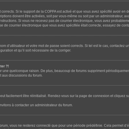
t corrects. Si le support de la COPPA est activé et que vous avez spécifié avoir en 
tions doivent être activées, soit par vous-même ou soit par un administrateur, avan
s instructions. Si vous ne recevez pas de courrier électronique, vous avez probable
resse de courrier électronique que vous avez spécifiée était correcte, essayez de con
m d’utilisateur et votre mot de passe soient corrects. Si tel est le cas, contactez u
uration et qu’il soit nécessaire de la corriger.
ter ?!
r une quelconque raison. De plus, beaucoup de forums suppriment périodiquement les 
nt aux discussions du forum.
eut facilement être réinitialisé. Rendez-vous sur la page de connexion et cliquez s
nvitons à contacter un administrateur du forum.
orum, vous ne resterez connecté que pour une période prédéfinie. Cela permet d’évi