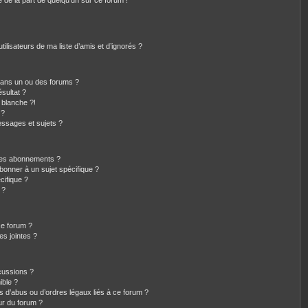
e de la part de quelqu’un sur ce forum !
ilisateurs de ma liste d’amis et d’ignorés ?
dans un ou des forums ?
sultat ?
 blanche ?!
 ?
ssages et sujets ?
t les abonnements ?
bonner à un sujet spécifique ?
ifique ?
 ?
ce forum ?
s jointes ?
cussions ?
ible ?
s d’abus ou d’ordres légaux liés à ce forum ?
ur du forum ?