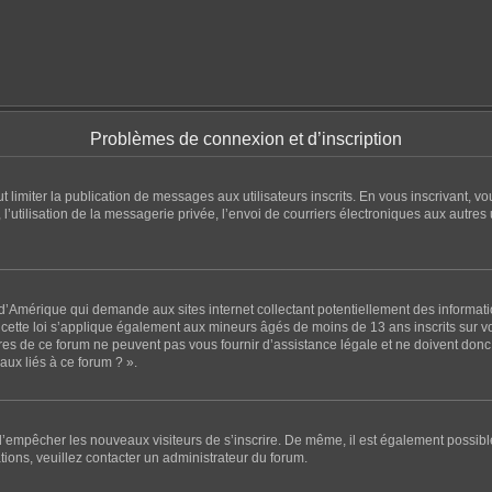
Problèmes de connexion et d’inscription
eut limiter la publication de messages aux utilisateurs inscrits. En vous inscrivant
l’utilisation de la messagerie privée, l’envoi de courriers électroniques aux autres u
 d’Amérique qui demande aux sites internet collectant potentiellement des informa
ette loi s’applique également aux mineurs âgés de moins de 13 ans inscrits sur vot
es de ce forum ne peuvent pas vous fournir d’assistance légale et ne doivent donc p
ux liés à ce forum ? ».
n d’empêcher les nouveaux visiteurs de s’inscrire. De même, il est également possibl
ations, veuillez contacter un administrateur du forum.