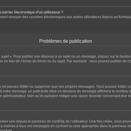
ourrier électronique d’un utilisateur ?
ts peuvent envoyer des courriers électroniques aux autres utilisateurs depuis un for
Problèmes de publication
sujet ». Pour publier une réponse à un sujet ou un message, cliquez sur le bouton 
ée en bas de l’écran du forum ou du sujet. Par exemple : vous pouvez publier de n
 ne pouvez éditer ou supprimer que vos propres messages. Vous pouvez éditer un 
à votre message, un petit texte situé en dessous du message affichera le nombre de f
un administrateur, bien qu’ils puissent rédiger une raison discrète concernant leur 
réer une depuis le panneau de contrôle de l’utilisateur. Une fois créée, vous pou
a insérée à tous vos messages en cochant la case appropriée dans le panneau de cont
ignature.