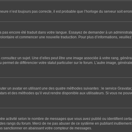
’heure n’est toujours pas correcte, il est probable que l’horloge du serveur soit er
l n’a pas encore été traduit dans votre langue. Essayez de demander à un administrateu
 volontaire et commencer une nouvelle traduction. Pour plus d’informations, veuillez 
 consultez un sujet. Une d’elles peut être une image associée à votre rang, généra
 permet de différencier votre statut particulier sur le forum. L’autre image, génér
outer un avatar en utilisant une des quatre méthodes suivantes : le service Gravatar, 
atars et des méthodes qu’il veut rendre disponible aux utilisateurs. Si vous ne pouv
otre activité selon le nombre de messages que vous avez publié ou identifient certa
te des rangs du forum. Merci de ne pas abuser de ce système en publiant inutileme
ous sanctionner en abaissant votre compteur de messages.