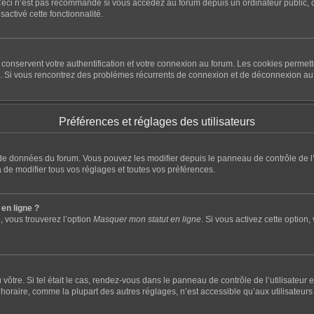
eci n’est pas recommandé si vous accédez au forum depuis un ordinateur public, com
sactivé cette fonctionnalité.
conservent votre authentification et votre connexion au forum. Les cookies permette
rum. Si vous rencontrez des problèmes récurrents de connexion et de déconnexion a
Préférences et réglages des utilisateurs
e de données du forum. Vous pouvez les modifier depuis le panneau de contrôle de l’u
 de modifier tous vos réglages et toutes vos préférences.
en ligne ?
, vous trouverez l’option
Masquer mon statut en ligne
. Si vous activez cette option
du vôtre. Si tel était le cas, rendez-vous dans le panneau de contrôle de l’utilisateu
raire, comme la plupart des autres réglages, n’est accessible qu’aux utilisateurs insc