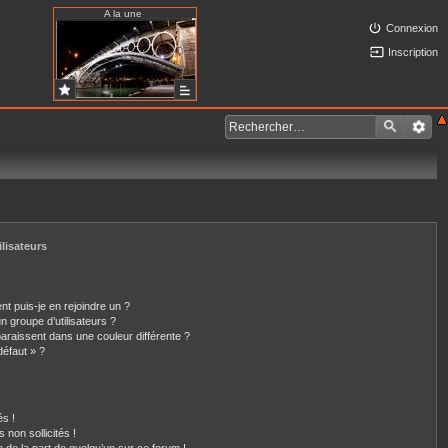
A la une
Connexion
Inscription
ilisateurs
nt puis-je en rejoindre un ?
 groupe d’utilisateurs ?
paraissent dans une couleur différente ?
défaut » ?
s !
non sollicités !