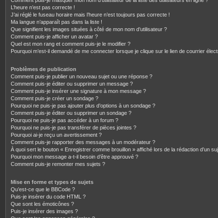
Comment puis-je masquer mon nom d’utilisateur de la liste des utilisateurs en ligne ?
L’heure n’est pas correcte !
J’ai réglé le fuseau horaire mais l’heure n’est toujours pas correcte !
Ma langue n’apparaît pas dans la liste !
Que signifient les images situées à côté de mon nom d’utilisateur ?
Comment puis-je afficher un avatar ?
Quel est mon rang et comment puis-je le modifier ?
Pourquoi m’est-il demandé de me connecter lorsque je clique sur le lien de courrier électr
Problèmes de publication
Comment puis-je publier un nouveau sujet ou une réponse ?
Comment puis-je éditer ou supprimer un message ?
Comment puis-je insérer une signature à mon message ?
Comment puis-je créer un sondage ?
Pourquoi ne puis-je pas ajouter plus d’options à un sondage ?
Comment puis-je éditer ou supprimer un sondage ?
Pourquoi ne puis-je pas accéder à un forum ?
Pourquoi ne puis-je pas transférer de pièces jointes ?
Pourquoi ai-je reçu un avertissement ?
Comment puis-je rapporter des messages à un modérateur ?
À quoi sert le bouton « Enregistrer comme brouillon » affiché lors de la rédaction d’un suj
Pourquoi mon message a-t-il besoin d’être approuvé ?
Comment puis-je remonter mes sujets ?
Mise en forme et types de sujets
Qu’est-ce que le BBCode ?
Puis-je insérer du code HTML ?
Que sont les émoticônes ?
Puis-je insérer des images ?