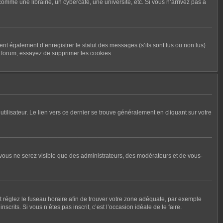
me une librairie, un cybercafé, une université, etc. Si vous n’arrivez pas à
nt également d’enregistrer le statut des messages (s’ils sont lus ou non lus)
u forum, essayez de supprimer les cookies.
tilisateur. Le lien vers ce dernier se trouve généralement en cliquant sur votre
, vous ne serez visible que des administrateurs, des modérateurs et de vous-
r et réglez le fuseau horaire afin de trouver votre zone adéquate, par exemple
rits. Si vous n’êtes pas inscrit, c’est l’occasion idéale de le faire.