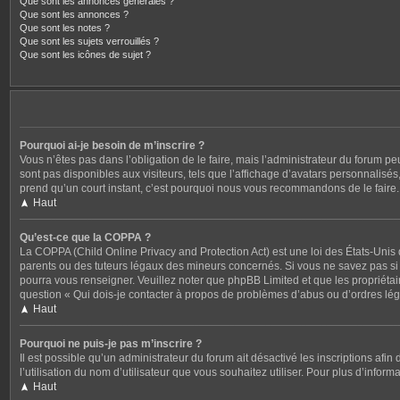
Que sont les annonces générales ?
Que sont les annonces ?
Que sont les notes ?
Que sont les sujets verrouillés ?
Que sont les icônes de sujet ?
Pourquoi ai-je besoin de m’inscrire ?
Vous n’êtes pas dans l’obligation de le faire, mais l’administrateur du forum p
sont pas disponibles aux visiteurs, tels que l’affichage d’avatars personnalisés, 
prend qu’un court instant, c’est pourquoi nous vous recommandons de le faire.
Haut
Qu’est-ce que la COPPA ?
La COPPA (Child Online Privacy and Protection Act) est une loi des États-Unis
parents ou des tuteurs légaux des mineurs concernés. Si vous ne savez pas si c
pourra vous renseigner. Veuillez noter que phpBB Limited et que les propriétair
question « Qui dois-je contacter à propos de problèmes d’abus ou d’ordres léga
Haut
Pourquoi ne puis-je pas m’inscrire ?
Il est possible qu’un administrateur du forum ait désactivé les inscriptions afi
l’utilisation du nom d’utilisateur que vous souhaitez utiliser. Pour plus d’inform
Haut