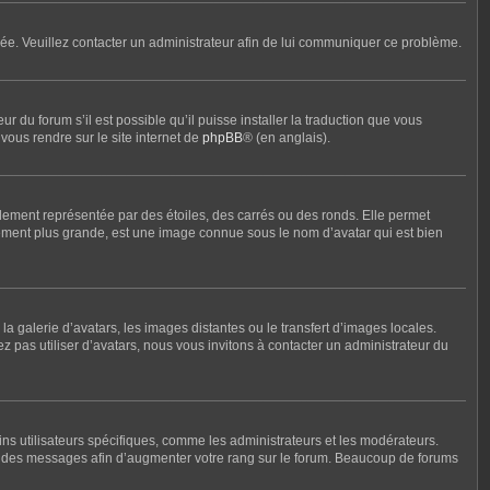
ronée. Veuillez contacter un administrateur afin de lui communiquer ce problème.
r du forum s’il est possible qu’il puisse installer la traduction que vous
vous rendre sur le site internet de
phpBB
® (en anglais).
lement représentée par des étoiles, des carrés ou des ronds. Elle permet
alement plus grande, est une image connue sous le nom d’avatar qui est bien
la galerie d’avatars, les images distantes ou le transfert d’images locales.
ez pas utiliser d’avatars, nous vous invitons à contacter un administrateur du
ins utilisateurs spécifiques, comme les administrateurs et les modérateurs.
nt des messages afin d’augmenter votre rang sur le forum. Beaucoup de forums