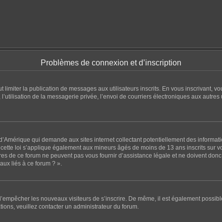
Problèmes de connexion et d’inscription
eut limiter la publication de messages aux utilisateurs inscrits. En vous inscrivant
l’utilisation de la messagerie privée, l’envoi de courriers électroniques aux autres u
 d’Amérique qui demande aux sites internet collectant potentiellement des informa
ette loi s’applique également aux mineurs âgés de moins de 13 ans inscrits sur vot
es de ce forum ne peuvent pas vous fournir d’assistance légale et ne doivent donc p
ux liés à ce forum ? ».
n d’empêcher les nouveaux visiteurs de s’inscrire. De même, il est également possibl
ations, veuillez contacter un administrateur du forum.