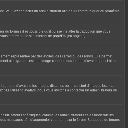
ronée. Veuillez contacter un administrateur afin de lui communiquer ce problème.
r du forum s’il est possible qu’il puisse installer la traduction que vous
vous rendre sur le site internet de
phpBB
® (en anglais).
lement représentée par des étoiles, des carrés ou des ronds. Elle permet
alement plus grande, est une image connue sous le nom d’avatar qui est bien
la galerie d’avatars, les images distantes ou le transfert d’images locales.
ez pas utiliser d’avatars, nous vous invitons à contacter un administrateur du
ins utilisateurs spécifiques, comme les administrateurs et les modérateurs.
nt des messages afin d’augmenter votre rang sur le forum. Beaucoup de forums