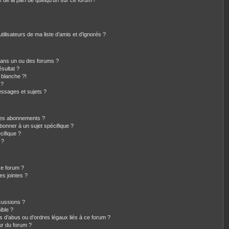
e de la part de quelqu’un sur ce forum !
ilisateurs de ma liste d’amis et d’ignorés ?
dans un ou des forums ?
sultat ?
 blanche ?!
 ?
ssages et sujets ?
t les abonnements ?
bonner à un sujet spécifique ?
ifique ?
 ?
ce forum ?
s jointes ?
cussions ?
ible ?
s d’abus ou d’ordres légaux liés à ce forum ?
ur du forum ?