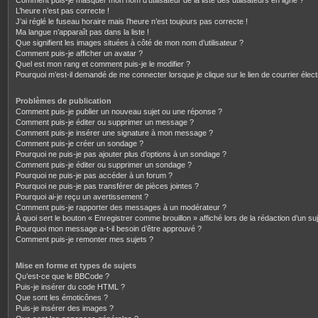
Comment puis-je masquer mon nom d’utilisateur de la liste des utilisateurs en ligne ?
L’heure n’est pas correcte !
J’ai réglé le fuseau horaire mais l’heure n’est toujours pas correcte !
Ma langue n’apparaît pas dans la liste !
Que signifient les images situées à côté de mon nom d’utilisateur ?
Comment puis-je afficher un avatar ?
Quel est mon rang et comment puis-je le modifier ?
Pourquoi m’est-il demandé de me connecter lorsque je clique sur le lien de courrier électr
Problèmes de publication
Comment puis-je publier un nouveau sujet ou une réponse ?
Comment puis-je éditer ou supprimer un message ?
Comment puis-je insérer une signature à mon message ?
Comment puis-je créer un sondage ?
Pourquoi ne puis-je pas ajouter plus d’options à un sondage ?
Comment puis-je éditer ou supprimer un sondage ?
Pourquoi ne puis-je pas accéder à un forum ?
Pourquoi ne puis-je pas transférer de pièces jointes ?
Pourquoi ai-je reçu un avertissement ?
Comment puis-je rapporter des messages à un modérateur ?
À quoi sert le bouton « Enregistrer comme brouillon » affiché lors de la rédaction d’un suj
Pourquoi mon message a-t-il besoin d’être approuvé ?
Comment puis-je remonter mes sujets ?
Mise en forme et types de sujets
Qu’est-ce que le BBCode ?
Puis-je insérer du code HTML ?
Que sont les émoticônes ?
Puis-je insérer des images ?