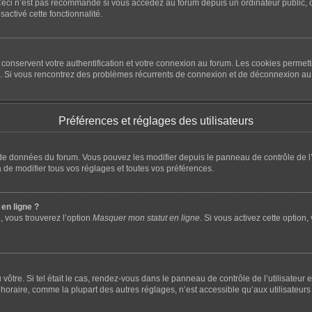
eci n’est pas recommandé si vous accédez au forum depuis un ordinateur public, com
sactivé cette fonctionnalité.
conservent votre authentification et votre connexion au forum. Les cookies permette
rum. Si vous rencontrez des problèmes récurrents de connexion et de déconnexion a
Préférences et réglages des utilisateurs
e de données du forum. Vous pouvez les modifier depuis le panneau de contrôle de l’u
 de modifier tous vos réglages et toutes vos préférences.
en ligne ?
, vous trouverez l’option
Masquer mon statut en ligne
. Si vous activez cette option
du vôtre. Si tel était le cas, rendez-vous dans le panneau de contrôle de l’utilisateu
raire, comme la plupart des autres réglages, n’est accessible qu’aux utilisateurs insc