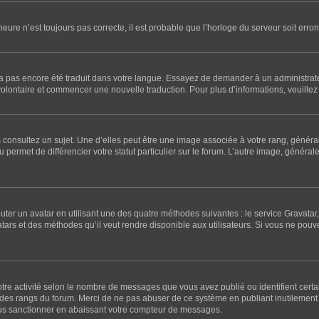
’heure n’est toujours pas correcte, il est probable que l’horloge du serveur soit er
l n’a pas encore été traduit dans votre langue. Essayez de demander à un administrateu
 volontaire et commencer une nouvelle traduction. Pour plus d’informations, veuillez 
 consultez un sujet. Une d’elles peut être une image associée à votre rang, généra
 permet de différencier votre statut particulier sur le forum. L’autre image, génér
outer un avatar en utilisant une des quatre méthodes suivantes : le service Gravatar, 
atars et des méthodes qu’il veut rendre disponible aux utilisateurs. Si vous ne pouv
otre activité selon le nombre de messages que vous avez publié ou identifient certa
te des rangs du forum. Merci de ne pas abuser de ce système en publiant inutileme
ous sanctionner en abaissant votre compteur de messages.