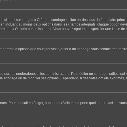
 cliquez sur l’onglet « Créer un sondage » situé en-dessous du formulaire principal
e en incluant au moins deux options dans les champs adéquats, chaque option deva
mbre des « Options par utilisateur ». Vous pouvez également spécifier une limite de te
i le nombre d’options que vous pouvez ajouter à un sondage vous semble trop restre
teur, les modérateurs et les administrateurs. Pour éditer un sondage, éditez tout
r le sondage ou de modifier ses options. Cependant, si des votes ont été exprimés, 
sateurs. Pour consulter, rédiger, publier ou réaliser n’importe quelle autre action