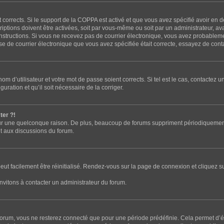
t corrects. Si le support de la COPPA est activé et que vous avez spécifié avoir en 
tions doivent être activées, soit par vous-même ou soit par un administrateur, avan
s instructions. Si vous ne recevez pas de courrier électronique, vous avez probable
resse de courrier électronique que vous avez spécifiée était correcte, essayez de con
m d’utilisateur et votre mot de passe soient corrects. Si tel est le cas, contactez u
uration et qu’il soit nécessaire de la corriger.
ter ?!
r une quelconque raison. De plus, beaucoup de forums suppriment périodiquement les 
nt aux discussions du forum.
eut facilement être réinitialisé. Rendez-vous sur la page de connexion et cliquez s
nvitons à contacter un administrateur du forum.
orum, vous ne resterez connecté que pour une période prédéfinie. Cela permet d’évi