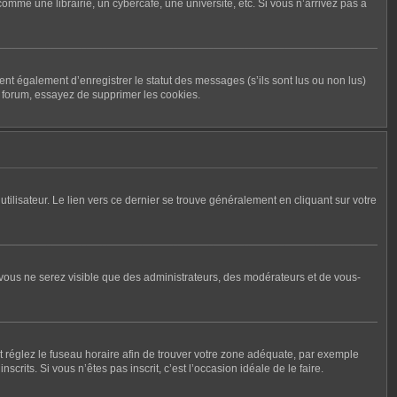
me une librairie, un cybercafé, une université, etc. Si vous n’arrivez pas à
nt également d’enregistrer le statut des messages (s’ils sont lus ou non lus)
u forum, essayez de supprimer les cookies.
tilisateur. Le lien vers ce dernier se trouve généralement en cliquant sur votre
, vous ne serez visible que des administrateurs, des modérateurs et de vous-
r et réglez le fuseau horaire afin de trouver votre zone adéquate, par exemple
rits. Si vous n’êtes pas inscrit, c’est l’occasion idéale de le faire.