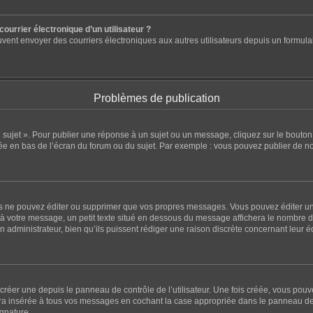
ourrier électronique d’un utilisateur ?
ts peuvent envoyer des courriers électroniques aux autres utilisateurs depuis un for
Problèmes de publication
sujet ». Pour publier une réponse à un sujet ou un message, cliquez sur le bouton 
ée en bas de l’écran du forum ou du sujet. Par exemple : vous pouvez publier de n
 ne pouvez éditer ou supprimer que vos propres messages. Vous pouvez éditer un 
à votre message, un petit texte situé en dessous du message affichera le nombre de f
un administrateur, bien qu’ils puissent rédiger une raison discrète concernant leur 
réer une depuis le panneau de contrôle de l’utilisateur. Une fois créée, vous pou
a insérée à tous vos messages en cochant la case appropriée dans le panneau de cont
ignature.