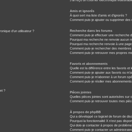
J’ai reçu un courrier électronique indésirabl
Amis et ignorés
À quoi sert ma liste d’amis et d’ignorés ?
Comment puis-je ajouter ou supprimer des ut
Recherche dans les forums
onique d’un utilisateur ?
Comment puis-je effectuer une recherche 
Pourquoi ma recherche ne renvoie aucun ré
Pourquoi ma recherche renvoie à une page
Comment puis-je rechercher des membres
Comment puis-je retrouver mes propres me
Favoris et abonnements
Quelle est la différence entre les favoris e
Comment puis-je ajouter aux favoris ou m’a
Comment puis-je m’abonner à un forum spéc
Comment puis-je résilier mes abonnements
et ?
Pièces jointes
Quelles pièces jointes sont autorisées sur 
Comment puis-je retrouver toutes mes pièce
À propos de phpBB
Qui a développé ce logiciel de forum de dis
Pourquoi la fonctionnalité X n’est pas dispon
Qui dois-je contacter à propos de problème
Comment puis-je contacter un administrate