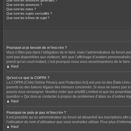
Que sont les annonces générales ?
Que sont les annonces ?
Que sont les notes ?
Que sont les sujets verrouillés ?
Que sont les icônes de sujet ?
Pourquoi ai-je besoin de m’inscrire ?
Vous n’êtes pas dans l’obligation de le faire, mais l’administrateur du forum p
sont pas disponibles aux visiteurs, tels que l’affichage d’avatars personnalisés, 
prend qu’un court instant, c’est pourquoi nous vous recommandons de le faire.
Haut
Qu’est-ce que la COPPA ?
La COPPA (Child Online Privacy and Protection Act) est une loi des États-Unis
parents ou des tuteurs légaux des mineurs concernés. Si vous ne savez pas si c
pourra vous renseigner. Veuillez noter que phpBB Limited et que les propriétair
question « Qui dois-je contacter à propos de problèmes d’abus ou d’ordres léga
Haut
Pourquoi ne puis-je pas m’inscrire ?
Il est possible qu’un administrateur du forum ait désactivé les inscriptions afi
l’utilisation du nom d’utilisateur que vous souhaitez utiliser. Pour plus d’inform
Haut