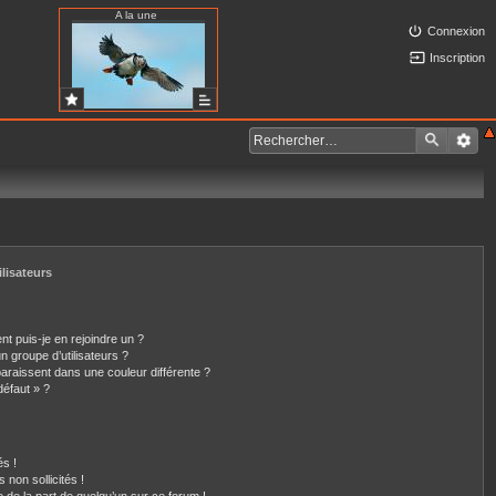
A la une
Connexion
Inscription
ilisateurs
nt puis-je en rejoindre un ?
 groupe d’utilisateurs ?
paraissent dans une couleur différente ?
défaut » ?
s !
non sollicités !